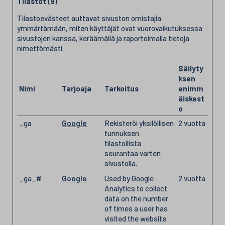
Tilastot (9)
Tilastoevästeet auttavat sivuston omistajia
ymmärtämään, miten käyttäjät ovat vuorovaikutuksessa
sivustojen kanssa, keräämällä ja raportoimalla tietoja
nimettömästi.
Säilyty
ksen
Nimi
Tarjoaja
Tarkoitus
enimm
äiskest
o
_ga
Google
Rekisteröi yksilöllisen
2 vuotta
tunnuksen
tilastollista
seurantaa varten
sivustolla.
_ga_#
Google
Used by Google
2 vuotta
Analytics to collect
data on the number
of times a user has
visited the website