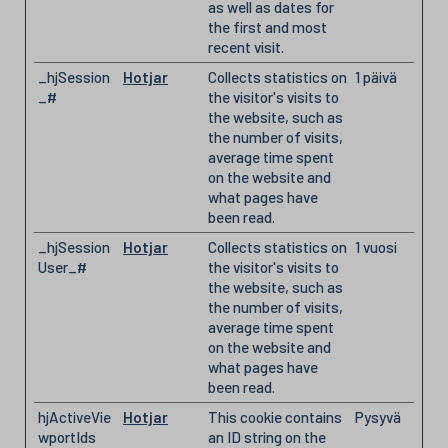
as well as dates for
the first and most
recent visit.
_hjSession
Hotjar
Collects statistics on
1 päivä
_#
the visitor's visits to
the website, such as
the number of visits,
average time spent
on the website and
what pages have
been read.
_hjSession
Hotjar
Collects statistics on
1 vuosi
User_#
the visitor's visits to
the website, such as
the number of visits,
average time spent
on the website and
what pages have
been read.
hjActiveVie
Hotjar
This cookie contains
Pysyvä
wportIds
an ID string on the