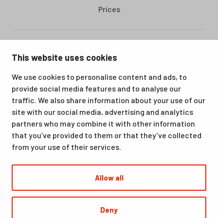
Prices
Santasport is a sports, education and recreation centre in
This website uses cookies
Ounasvaara, Rovaniemi. We offer a great venue for vacations
as well as for hobbies and sporting events. All our services,
We use cookies to personalise content and ads, to
from accommodation and dining to indoor and outdoor sports
provide social media features and to analyse our
facilities, are available at the same location. Santasport is also
traffic. We also share information about your use of our
an official Olympic Training Center.
site with our social media, advertising and analytics
partners who may combine it with other information
that you’ve provided to them or that they’ve collected
from your use of their services.
Allow all
© Santasport
Deny
Digi- ja mainostoimisto Höyry Rovaniemi ja Oulu