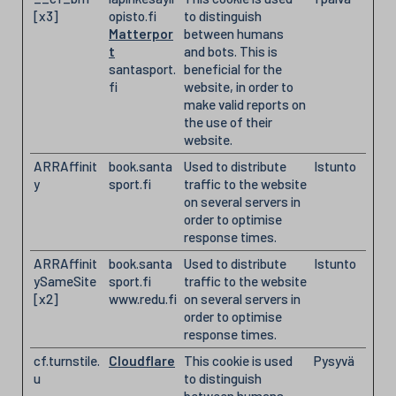
[x3]
opisto.fi
to distinguish
Matterpor
between humans
t
and bots. This is
santasport.
beneficial for the
fi
website, in order to
make valid reports on
the use of their
website.
ARRAffinit
book.santa
Used to distribute
Istunto
y
sport.fi
traffic to the website
on several servers in
order to optimise
response times.
ARRAffinit
book.santa
Used to distribute
Istunto
ySameSite
sport.fi
traffic to the website
[x2]
www.redu.fi
on several servers in
order to optimise
response times.
cf.turnstile.
Cloudflare
This cookie is used
Pysyvä
u
to distinguish