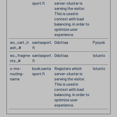
sport.fi
server-cluster is
serving the visitor.
This is used in
context with load
balancing, in order to
optimize user
experience.
wc_cart_h
santasport.
Odottaa
Pysyvä
ash_#
fi
wc_fragme
santasport.
Odottaa
Istunto
nts_#
fi
x-ms-
book.santa
Registers which
Istunto
routing-
sport.fi
server-cluster is
name
serving the visitor.
This is used in
context with load
balancing, in order to
optimize user
experience.