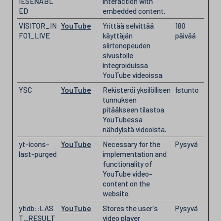
IESENABL
interaction with
ED
embedded content.
VISITOR_IN
YouTube
Yrittää selvittää
180
FO1_LIVE
käyttäjän
päivää
siirtonopeuden
sivustolle
integroiduissa
YouTube videoissa.
YSC
YouTube
Rekisteröi yksilöllisen
Istunto
tunnuksen
pitääkseen tilastoa
YouTubessa
nähdyistä videoista.
yt-icons-
YouTube
Necessary for the
Pysyvä
last-purged
implementation and
functionality of
YouTube video-
content on the
website.
ytidb::LAS
YouTube
Stores the user's
Pysyvä
T_RESULT
video player