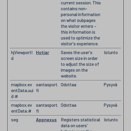
current session. This
contains non-
personal information
on what subpages
the visitor enters –
this information is
used to optimize the
visitor's experience.
hjViewportI
Hotjar
Saves the user's
Istunto
d
screen size in order
to adjust the size of
images on the
website.
mapbox.ev
santasport.
Odottaa
Pysyvä
entData.uui
fi
d:#
mapbox.ev
santasport.
Odottaa
Pysyvä
entData:#
fi
seg
Appnexus
Registers statistical
Istunto
data on users'