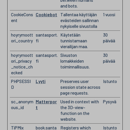
between humans
and bots.
CookieCons
Cookiebot
Tallentaa käyttäjän
1 vuosi
ent
evästeiden sallinnan
nykyiselle sivustolla
hoyrymoott
santasport.
Käytetään
30
ori_country
fi
tunnistamaan
päivää
vierailijan maa.
hoyrymoott
santasport.
Sivuston
30
ori_privacy
fi
lomakkeiden
päivää
_notice_ch
toiminnallisuus.
ecked
PHPSESSI
Lyyti
Preserves user
Istunto
D
session state across
page requests.
sc_anonym
Matterpor
Used in context with
Pysyvä
ous_id
t
the 3D-view-
function on the
website.
TiPMix
book.santa
Registers which
Istunto