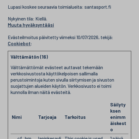
Lupasi koskee seuraavia toimialueita: santasport.fi
Nykyinen tila: Kiellä.
Muuta hyväksyntääsi
Evästeilmoitus päivitetty viimeksi 10/07/2026, tekijä:
Cookiebot
:
Välttämätön (16)
Välttämättömät evästeet auttavat tekemään
verkkosivustosta käyttökelpoisen sallimalla
perustoimintoja kuten sivulla siirtymisen ja sivuston
suojattujen alueiden käytön. Verkkosivusto ei toimi
kunnolla ilman näitä evästeitä.
Säilyty
ksen
Nimi
Tarjoaja
Tarkoitus
enimm
äiskest
o
__cf_bm
lapinkesayli
This cookie is used
1 päivä