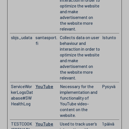
interaction in order to
optimize the website
and make
advertisement on
the website more
relevant.
sbjs_udata
santasport.
Collects data on user
Istunto
fi
behaviour and
interaction in order to
optimize the website
and make
advertisement on
the website more
relevant.
ServiceWor
YouTube
Necessary for the
Pysyvä
kerLogsDat
implementation and
abase#SW
functionality of
HealthLog
YouTube video-
content on the
website.
TESTCOOK
YouTube
Used to track user’s
1 päivä