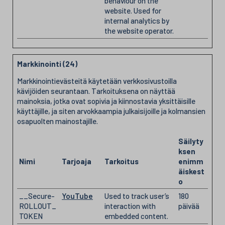
behaviour on the
website. Used for
internal analytics by
the website operator.
Markkinointi (24)
Markkinointievästeitä käytetään verkkosivustoilla
kävijöiden seurantaan. Tarkoituksena on näyttää
mainoksia, jotka ovat sopivia ja kiinnostavia yksittäisille
käyttäjille, ja siten arvokkaampia julkaisijoille ja kolmansien
osapuolten mainostajille.
Säilyty
ksen
Nimi
Tarjoaja
Tarkoitus
enimm
äiskest
o
__Secure-
YouTube
Used to track user’s
180
ROLLOUT_
interaction with
päivää
TOKEN
embedded content.