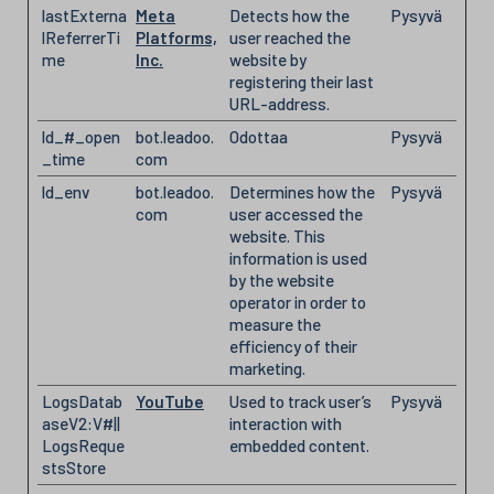
lastExterna
Meta
Detects how the
Pysyvä
lReferrerTi
Platforms,
user reached the
me
Inc.
website by
registering their last
URL-address.
ld_#_open
bot.leadoo.
Odottaa
Pysyvä
_time
com
ld_env
bot.leadoo.
Determines how the
Pysyvä
com
user accessed the
website. This
information is used
by the website
operator in order to
measure the
efficiency of their
marketing.
LogsDatab
YouTube
Used to track user’s
Pysyvä
aseV2:V#||
interaction with
LogsReque
embedded content.
stsStore