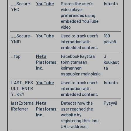
__Secure-
YouTube
Stores the user's
Istunto
YEC
video player
preferences using
embedded YouTube
video
__Secure-
YouTube
Used to track user’s
180
YNID
interaction with
päivää
embedded content.
_fbp
Meta
Facebook käyttää
3
Platforms,
toimittamaan
kuukaut
Inc.
kolmannen
ta
osapuolen mainoksia.
LAST_RES
YouTube
Used to track user’s
Istunto
ULT_ENTR
interaction with
Y_KEY
embedded content.
lastExterna
Meta
Detects how the
Pysyvä
lReferrer
Platforms,
user reached the
Inc.
website by
registering their last
URL-address.