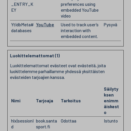
_ENTRY_K
preferences using
EY
embedded YouTube
video
YtIdbMeta#
YouTube
Used to track user’s
Pysyvä
databases
interaction with
embedded content.
Luokittelemattomat (1)
Luokittelemattomat evästeet ovat evästeitä, joita
luokittelemme parhaillamme yhdessä yksittäisten
evästeiden tarjoajien kanssa.
Säilyty
ksen
Nimi
Tarjoaja
Tarkoitus
enimm
äiskest
o
hlx|sessionI
book.santa
Odottaa
Istunto
d
sport.fi