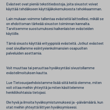
Evästeet ovat pieniä tekstitiedostoja, joita sivustot voivat
käyttää tehdäkseen käyttäjäkokemuksesta tehokkaamman.
Lain mukaan voimme tallentaa evästeitä laitteellesi, mikäli se
on ehdottoman tärkeää sivuston toiminnan kannalta.
Tarvitsemme suostumuksesi kaikenlaisten evästeiden
käytölle.
Tämä sivusto käyttää erityyppisiä evästeitä. Jotkut evästeet
ovat sivuillamme esiintyvienkolmansien osapuolten
palveluiden asettamia.
Voit muuttaa tai peruuttaa hyväksyntäsi sivustollamme
evästeilmoituksen kautta.
Lue Tietosuojaehdoistamme lisää siitä keitä olemme, miten
voit ottaa meihin yhteyttä ja miten käsittelemme
henkilökohtaisia tietojasi.
Ole hyvä ja ilmoita hyväksymistunnuksesi ja -päivämäärä, kun
otat meihin yhteyttä liittyen hyväksymiseesi.