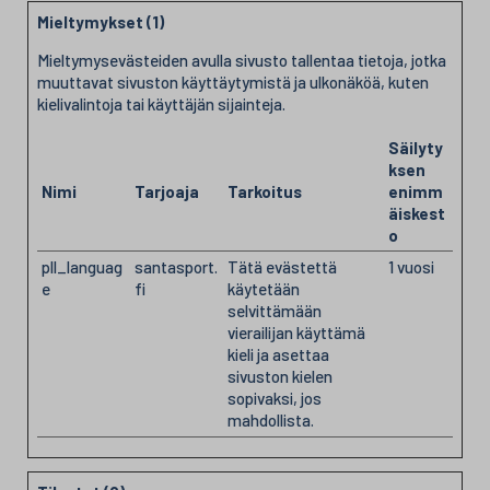
Mieltymykset (1)
Mieltymysevästeiden avulla sivusto tallentaa tietoja, jotka
muuttavat sivuston käyttäytymistä ja ulkonäköä, kuten
kielivalintoja tai käyttäjän sijainteja.
Säilyty
ksen
Nimi
Tarjoaja
Tarkoitus
enimm
äiskest
o
pll_languag
santasport.
Tätä evästettä
1 vuosi
e
fi
käytetään
selvittämään
vierailijan käyttämä
kieli ja asettaa
sivuston kielen
sopivaksi, jos
mahdollista.