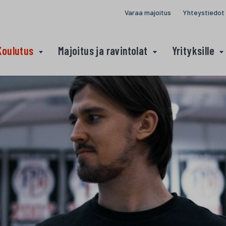
Varaa majoitus
Yhteystiedot
Koulutus
Majoitus ja ravintolat
Yrityksille