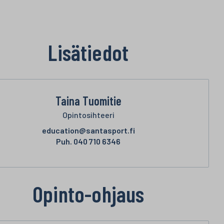
Lisätiedot
Taina Tuomitie
Opintosihteeri
education@santasport.fi
Puh.
040 710 6346
Opinto-ohjaus