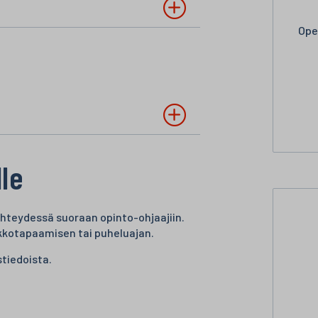
Ope
lle
 yhteydessä suoraan opinto-ohjaajiin.
erkkotapaamisen tai puheluajan.
stiedoista.