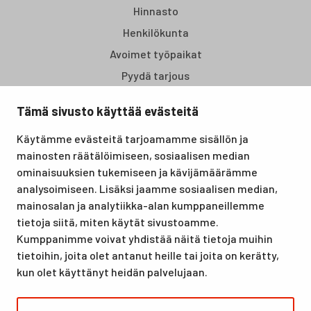
Hinnasto
Henkilökunta
Avoimet työpaikat
Pyydä tarjous
Tämä sivusto käyttää evästeitä
Santasport Lapin Urheiluopisto on Rovaniemellä sijaitseva
Käytämme evästeitä tarjoamamme sisällön ja
koulutus- ja vapaa-ajan keskus, joka tarjoaa puitteet niin
mainosten räätälöimiseen, sosiaalisen median
lomille, harrastuksille kuin kansainvälisen tason
ominaisuuksien tukemiseen ja kävijämäärämme
urheilutapahtumillekin. Santasport on myös virallinen
analysoimiseen. Lisäksi jaamme sosiaalisen median,
olympiavalmennuskeskus lumi- ja jääurheilulajeissa sekä
mainosalan ja analytiikka-alan kumppaneillemme
taitovalmennuksessa.
tietoja siitä, miten käytät sivustoamme.
Kumppanimme voivat yhdistää näitä tietoja muihin
tietoihin, joita olet antanut heille tai joita on kerätty,
kun olet käyttänyt heidän palvelujaan.