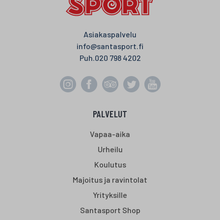
Asiakaspalvelu
info@santasport.fi
Puh.
020 798 4202
PALVELUT
Vapaa-aika
Urheilu
Koulutus
Majoitus ja ravintolat
Yrityksille
Santasport Shop