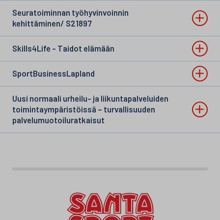
Seuratoiminnan työhyvinvoinnin
kehittäminen/ S21897
Skills4Life - Taidot elämään
SportBusinessLapland
Uusi normaali urheilu- ja liikuntapalveluiden
toimintaympäristöissä – turvallisuuden
palvelumuotoiluratkaisut