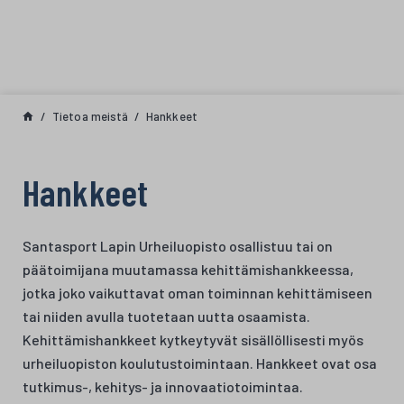
Siirry sisältöön
Tietoa meistä
Hankkeet
Hankkeet
Santasport Lapin Urheiluopisto osallistuu tai on
päätoimijana muutamassa kehittämishankkeessa,
jotka joko vaikuttavat oman toiminnan kehittämiseen
tai niiden avulla tuotetaan uutta osaamista.
Kehittämishankkeet kytkeytyvät sisällöllisesti myös
urheiluopiston koulutustoimintaan. Hankkeet ovat osa
tutkimus-, kehitys- ja innovaatiotoimintaa.