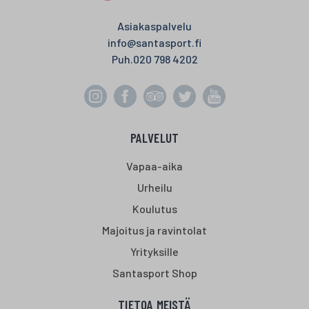
Asiakaspalvelu
info@santasport.fi
Puh.
020 798 4202
PALVELUT
Vapaa-aika
Urheilu
Koulutus
Majoitus ja ravintolat
Yrityksille
Santasport Shop
TIETOA MEISTÄ