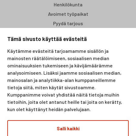
Henkilökunta
Avoimet työpaikat
Pyydä tarjous
Tämä sivusto käyttää evästeitä
Santasport Lapin Urheiluopisto on Rovaniemellä sijaitseva
Käytämme evästeitä tarjoamamme sisällön ja
koulutus- ja vapaa-ajan keskus, joka tarjoaa puitteet niin
mainosten räätälöimiseen, sosiaalisen median
lomille, harrastuksille kuin kansainvälisen tason
ominaisuuksien tukemiseen ja kävijämäärämme
urheilutapahtumillekin. Santasport on myös virallinen
analysoimiseen. Lisäksi jaamme sosiaalisen median,
olympiavalmennuskeskus lumi- ja jääurheilulajeissa sekä
mainosalan ja analytiikka-alan kumppaneillemme
taitovalmennuksessa.
tietoja siitä, miten käytät sivustoamme.
Kumppanimme voivat yhdistää näitä tietoja muihin
tietoihin, joita olet antanut heille tai joita on kerätty,
kun olet käyttänyt heidän palvelujaan.
Salli kaikki