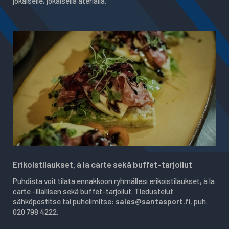
jokaiselle, jokaisella aterialla.
Erikoistilaukset, à la carte sekä buffet-tarjoilut
Puhdista voit tilata ennakkoon ryhmällesi erikoistilaukset, à la
carte -illallisen sekä buffet-tarjoilut. Tiedustelut
sähköpostitse tai puhelimitse:
sales@santasport.fi
, puh.
020 798 4222.