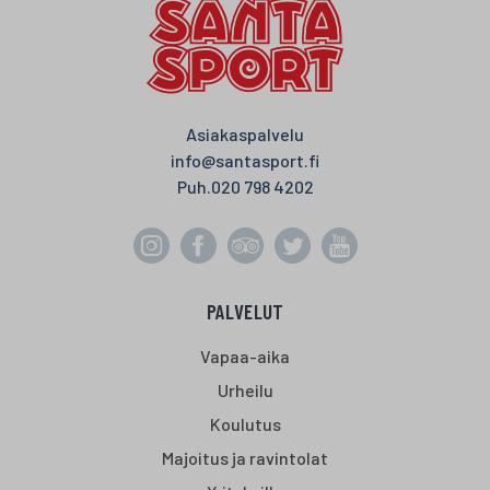
Asiakaspalvelu
info@santasport.fi
Puh.
020 798 4202
PALVELUT
Vapaa-aika
Urheilu
Koulutus
Majoitus ja ravintolat