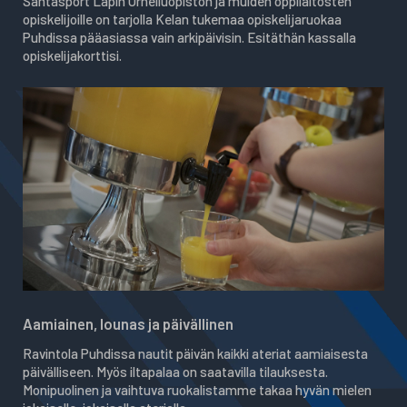
Santasport Lapin Urheiluopiston ja muiden oppilaitosten
opiskelijoille on tarjolla Kelan tukemaa opiskelijaruokaa
Puhdissa pääasiassa vain arkipäivisin. Esitäthän kassalla
opiskelijakorttisi.
Aamiainen, lounas ja päivällinen
Ravintola Puhdissa nautit päivän kaikki ateriat aamiaisesta
päivälliseen. Myös iltapalaa on saatavilla tilauksesta.
Monipuolinen ja vaihtuva ruokalistamme takaa hyvän mielen