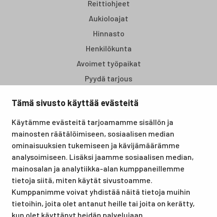
Reittiohjeet
Aukioloajat
Hinnasto
Henkilökunta
Avoimet työpaikat
Pyydä tarjous
Tämä sivusto käyttää evästeitä
Santasport Lapin Urheiluopisto on Rovaniemellä sijaitseva
Käytämme evästeitä tarjoamamme sisällön ja
koulutus- ja vapaa-ajan keskus, joka tarjoaa puitteet niin
mainosten räätälöimiseen, sosiaalisen median
lomille, harrastuksille kuin kansainvälisen tason
ominaisuuksien tukemiseen ja kävijämäärämme
urheilutapahtumillekin. Santasport on myös virallinen
analysoimiseen. Lisäksi jaamme sosiaalisen median,
olympiavalmennuskeskus lumi- ja jääurheilulajeissa sekä
mainosalan ja analytiikka-alan kumppaneillemme
taitovalmennuksessa.
tietoja siitä, miten käytät sivustoamme.
Kumppanimme voivat yhdistää näitä tietoja muihin
tietoihin, joita olet antanut heille tai joita on kerätty,
kun olet käyttänyt heidän palvelujaan.