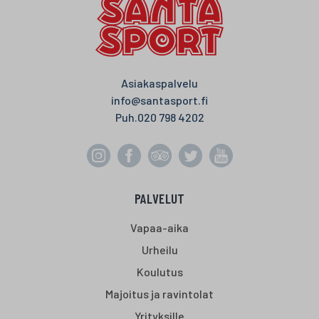
Asiakaspalvelu
info@santasport.fi
Puh.
020 798 4202
PALVELUT
Vapaa-aika
Urheilu
Koulutus
Majoitus ja ravintolat
Yrityksille