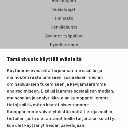
Reittiohjeet
Aukioloajat
Hinnasto
Henkilökunta
Avoimet työpaikat
Pyydä tarjous
Tämä sivusto käyttää evästeitä
Santasport Lapin Urheiluopisto on Rovaniemellä sijaitseva
Käytämme evästeitä tarjoamamme sisällön ja
koulutus- ja vapaa-ajan keskus, joka tarjoaa puitteet niin
mainosten räätälöimiseen, sosiaalisen median
lomille, harrastuksille kuin kansainvälisen tason
ominaisuuksien tukemiseen ja kävijämäärämme
urheilutapahtumillekin. Santasport on myös virallinen
analysoimiseen. Lisäksi jaamme sosiaalisen median,
olympiavalmennuskeskus lumi- ja jääurheilulajeissa sekä
mainosalan ja analytiikka-alan kumppaneillemme
taitovalmennuksessa.
tietoja siitä, miten käytät sivustoamme.
Kumppanimme voivat yhdistää näitä tietoja muihin
tietoihin, joita olet antanut heille tai joita on kerätty,
kun olet käyttänyt heidän palvelujaan.