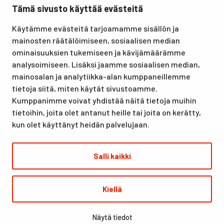
Tämä sivusto käyttää evästeitä
Santasport Lapin Urheiluopisto on Rovaniemellä sijaitseva
Käytämme evästeitä tarjoamamme sisällön ja
koulutus- ja vapaa-ajan keskus, joka tarjoaa puitteet niin
mainosten räätälöimiseen, sosiaalisen median
lomille, harrastuksille kuin kansainvälisen tason
ominaisuuksien tukemiseen ja kävijämäärämme
urheilutapahtumillekin. Santasport on myös virallinen
analysoimiseen. Lisäksi jaamme sosiaalisen median,
olympiavalmennuskeskus lumi- ja jääurheilulajeissa sekä
mainosalan ja analytiikka-alan kumppaneillemme
taitovalmennuksessa.
tietoja siitä, miten käytät sivustoamme.
Kumppanimme voivat yhdistää näitä tietoja muihin
tietoihin, joita olet antanut heille tai joita on kerätty,
kun olet käyttänyt heidän palvelujaan.
Salli kaikki
© Santasport
Kiellä
Digi- ja mainostoimisto Höyry Rovaniemi ja Oulu
Näytä tiedot