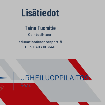
Lisätiedot
Taina Tuomitie
Opintosihteeri
education@santasport.fi
Puh.
040 710 6346