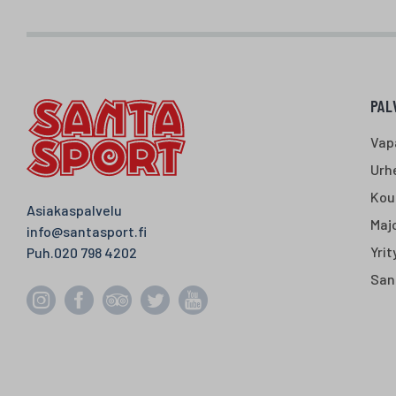
PAL
Vap
Urhe
Kou
Asiakaspalvelu
Majo
info@santasport.fi
Yrit
Puh.
020 798 4202
San