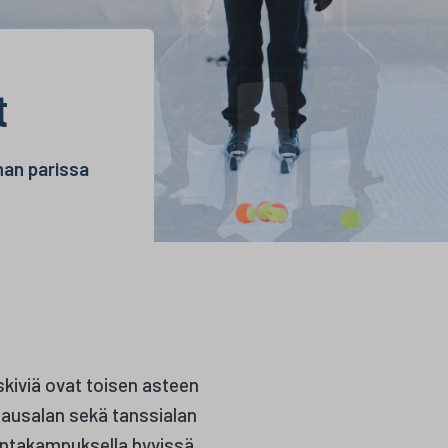
t
nan parissa
kiviä ovat toisen asteen
jausalan sekä tanssialan
kuntakampuksella hyvissä