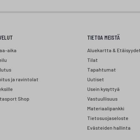
VELUT
TIETOA MEISTÄ
aa-aika
Aluekartta & Etäisyyde
ilu
Tilat
lutus
Tapahtumat
itus ja ravintolat
Uutiset
yksille
Usein kysyttyä
tasport Shop
Vastuullisuus
Materiaalipankki
Tietosuojaseloste
Evästeiden hallinta