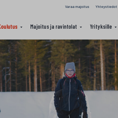
Varaa majoitus
Yhteystiedot
Koulutus
Majoitus ja ravintolat
Yrityksille