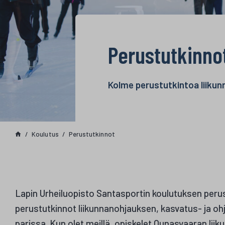
Perustutkinno
Kolme perustutkintoa liikun
Koulutus
Perustutkinnot
Lapin Urheiluopisto Santasportin koulutuksen perus
perustutkinnot liikunnanohjauksen, kasvatus- ja oh
parissa. Kun olet meillä, opiskelet Ounasvaaran lii