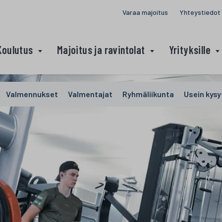
Varaa majoitus
Yhteystiedot
Koulutus
Majoitus ja ravintolat
Yrityksille
Valmennukset
Valmentajat
Ryhmäliikunta
Usein kysy