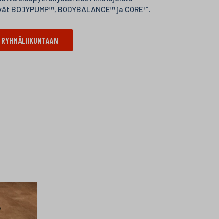
yvät BODYPUMP™, BODYBALANCE™ ja CORE™.
 RYHMÄLIIKUNTAAN