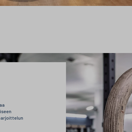
oaa
liseen
harjoittelun