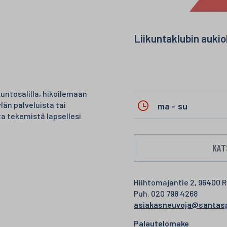
n
Liikuntaklubin aukio
untosalilla, hikoilemaan
än palveluista tai
ma - su
a tekemistä lapsellesi
KAT
Hiihtomajantie 2, 96400 
Puh. 020 798 4268
asiakasneuvoja@santasp
Palautelomake