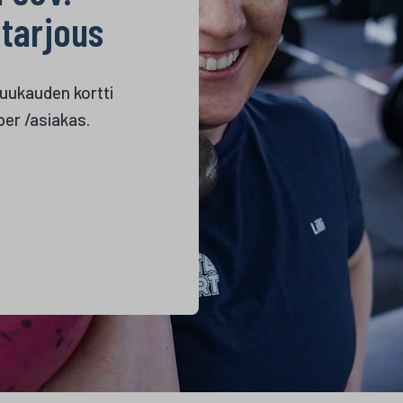
tarjous
uukauden kortti
per /asiakas.