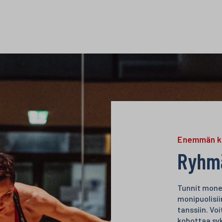
Enemmän ku
Ryhmä
Tunnit monen
monipuolisi
tanssiin. Vo
kohottaa syk