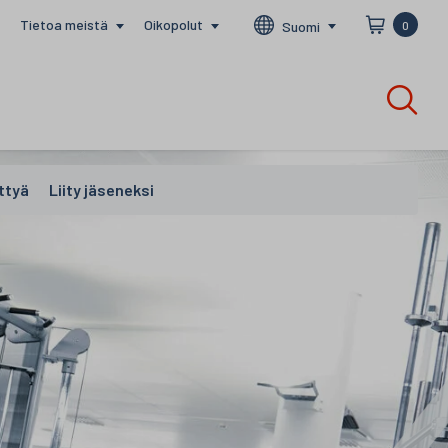
Tietoa meistä
Oikopolut
Suomi
0
ttyä
Liity jäseneksi