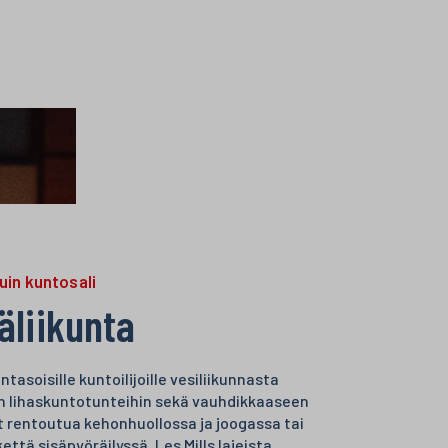
in kuntosali
liikunta
tasoisille kuntoilijoille vesiliikunnasta
in lihaskuntotunteihin sekä vauhdikkaaseen
it rentoutua kehonhuollossa ja joogassa tai
että sisäpyöräilyssä. Les Mills lajeista