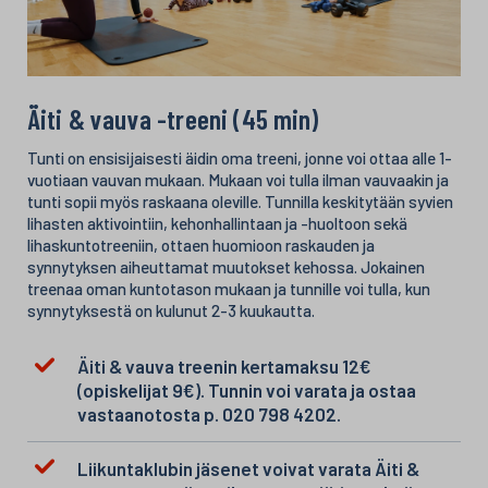
Äiti & vauva -treeni (45 min)
Tunti on ensisijaisesti äidin oma treeni, jonne voi ottaa alle 1-
vuotiaan vauvan mukaan. Mukaan voi tulla ilman vauvaakin ja
tunti sopii myös raskaana oleville. Tunnilla keskitytään syvien
lihasten aktivointiin, kehonhallintaan ja -huoltoon sekä
lihaskuntotreeniin, ottaen huomioon raskauden ja
synnytyksen aiheuttamat muutokset kehossa. Jokainen
treenaa oman kuntotason mukaan ja tunnille voi tulla, kun
synnytyksestä on kulunut 2-3 kuukautta.
Äiti & vauva treenin kertamaksu 12€
(opiskelijat 9€). Tunnin voi varata ja ostaa
vastaanotosta p. 020 798 4202.
Liikuntaklubin jäsenet voivat varata Äiti &