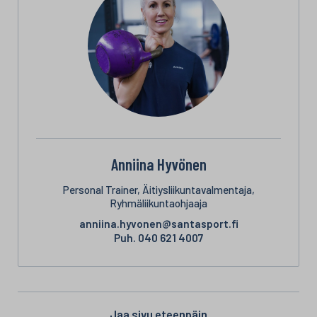
Anniina Hyvönen
Personal Trainer, Äitiysliikuntavalmentaja,
Ryhmäliikuntaohjaaja
anniina.hyvonen@santasport.fi
Puh.
040 621 4007
Jaa sivu eteenpäin