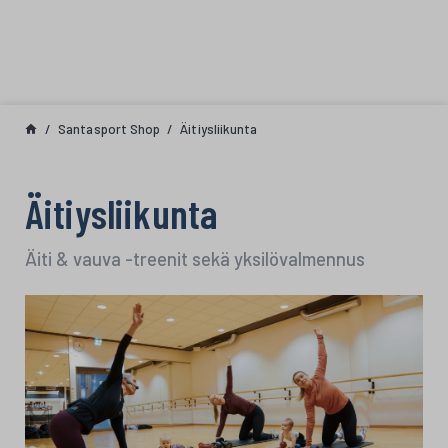
Siirry sisältöön
Santasport Shop
Äitiysliikunta
Äitiysliikunta
Äiti & vauva -treenit sekä yksilövalmennus