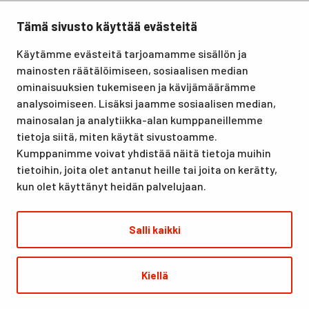
Tämä sivusto käyttää evästeitä
Santasport Lapin Urheiluopisto on Rovaniemellä sijaitseva
Käytämme evästeitä tarjoamamme sisällön ja
koulutus- ja vapaa-ajan keskus, joka tarjoaa puitteet niin
mainosten räätälöimiseen, sosiaalisen median
lomille, harrastuksille kuin kansainvälisen tason
ominaisuuksien tukemiseen ja kävijämäärämme
urheilutapahtumillekin. Santasport on myös virallinen
analysoimiseen. Lisäksi jaamme sosiaalisen median,
olympiavalmennuskeskus lumi- ja jääurheilulajeissa sekä
mainosalan ja analytiikka-alan kumppaneillemme
taitovalmennuksessa.
tietoja siitä, miten käytät sivustoamme.
Kumppanimme voivat yhdistää näitä tietoja muihin
tietoihin, joita olet antanut heille tai joita on kerätty,
kun olet käyttänyt heidän palvelujaan.
Salli kaikki
© Santasport
Kiellä
Digi- ja mainostoimisto Höyry Rovaniemi ja Oulu