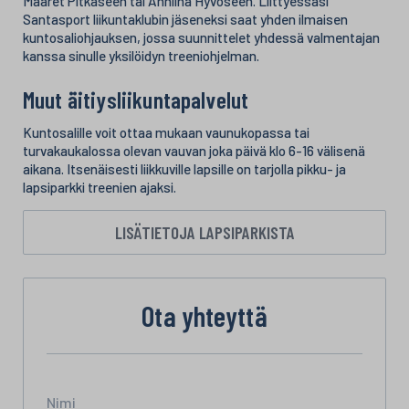
Maaret Pitkäseen tai Anniina Hyvöseen. Liittyessäsi
Santasport liikuntaklubin jäseneksi saat yhden ilmaisen
kuntosaliohjauksen, jossa suunnittelet yhdessä valmentajan
kanssa sinulle yksilöidyn treeniohjelman.
Muut äitiysliikuntapalvelut
Kuntosalille voit ottaa mukaan vaunukopassa tai
turvakaukalossa olevan vauvan joka päivä klo 6-16 välisenä
aikana. Itsenäisesti liikkuville lapsille on tarjolla pikku- ja
lapsiparkki treenien ajaksi.
LISÄTIETOJA LAPSIPARKISTA
Ota yhteyttä