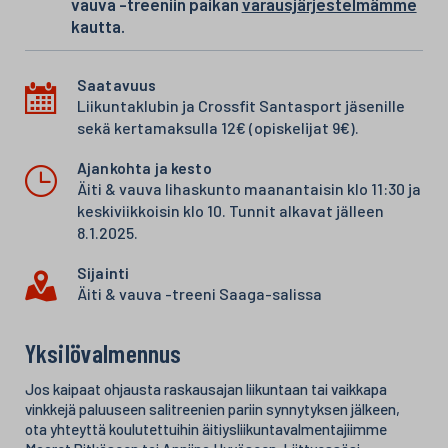
vauva -treeniin paikan
varausjärjestelmämme
kautta.
Saatavuus
Liikuntaklubin ja Crossfit Santasport jäsenille
sekä kertamaksulla 12€ (opiskelijat 9€).
Ajankohta ja kesto
Äiti & vauva lihaskunto maanantaisin klo 11:30 ja
keskiviikkoisin klo 10. Tunnit alkavat jälleen
8.1.2025.
Sijainti
Äiti & vauva -treeni Saaga-salissa
Yksilövalmennus
Jos kaipaat ohjausta raskausajan liikuntaan tai vaikkapa
vinkkejä paluuseen salitreenien pariin synnytyksen jälkeen,
ota yhteyttä koulutettuihin äitiysliikuntavalmentajiimme