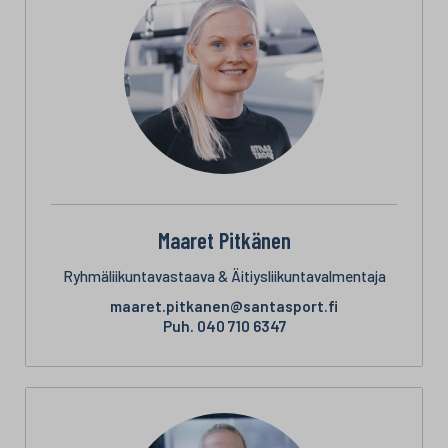
Maaret Pitkänen
Ryhmäliikuntavastaava & Äitiysliikuntavalmentaja
maaret.pitkanen@santasport.fi
Puh.
040 710 6347