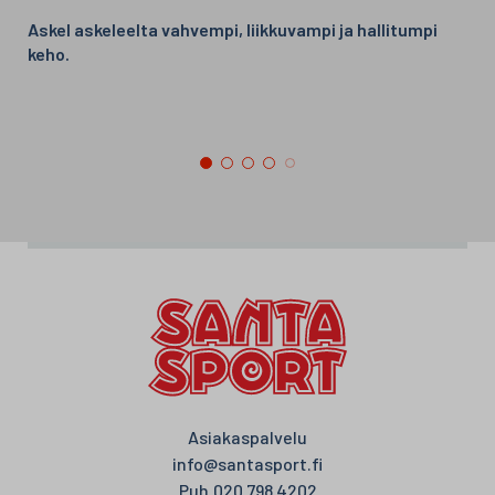
Askel askeleelta vahvempi, liikkuvampi ja hallitumpi
keho.
Asiakaspalvelu
info@santasport.fi
Puh.
020 798 4202