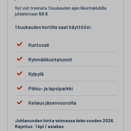
Nyt voit treenata 1 kuukauden ajan liikuntaklubilla
juhlahintaan
50 €
.
1 kuukauden kortilla saat käyttöösi:
Kuntosali
Ryhmäliikuntatunnit
Kylpylä
Pikku- ja lapsiparkki
Keilaus jäsenvuoroilla
Juhlavuoden hinta voimassa koko vuoden 2026.
Rajoitus: 1 kpl / asiakas