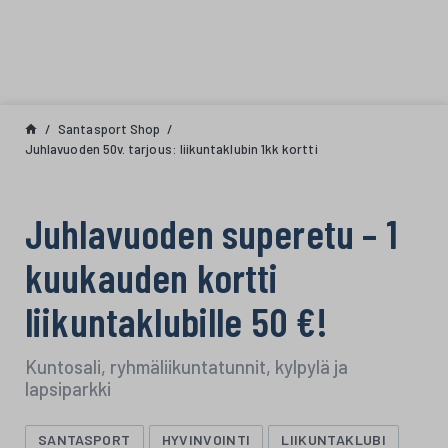
Siirry sisältöön
Santasport Shop
Juhlavuoden 50v. tarjous: liikuntaklubin 1kk kortti
Juhlavuoden superetu – 1
kuukauden kortti
liikuntaklubille 50 €!
Kuntosali, ryhmäliikuntatunnit, kylpylä ja
lapsiparkki
SANTASPORT
HYVINVOINTI
LIIKUNTAKLUBI