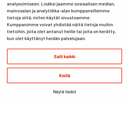
analysoimiseen. Lisäksi jaamme sosiaalisen median,
olympiavalmennuskeskus lumi- ja jääurheilulajeissa sekä
mainosalan ja analytiikka-alan kumppaneillemme
taitovalmennuksessa.
tietoja siitä, miten käytät sivustoamme.
Kumppanimme voivat yhdistää näitä tietoja muihin
tietoihin, joita olet antanut heille tai joita on kerätty,
kun olet käyttänyt heidän palvelujaan.
Salli kaikki
© Santasport
Kiellä
Digi- ja mainostoimisto Höyry Rovaniemi ja Oulu
Näytä tiedot