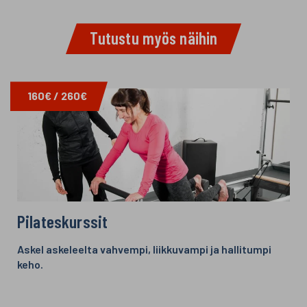
o
r
p
k
p
Tutustu myös näihin
160€ / 260€
Pilateskurssit
Askel askeleelta vahvempi, liikkuvampi ja hallitumpi
keho.