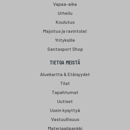
Vapaa-aika
Urheilu
Koulutus
Majoitus ja ravintolat
Yrityksille
Santasport Shop
TIETOA MEISTÄ
Aluekartta & Etäisyydet
Tilat
Tapahtumat
Uutiset
Usein kysyttyä
Vastuullisuus
Materiaalipankki