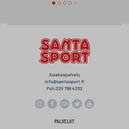
Asiakaspalvelu
info@santasport.fi
Puh.
020 798 4202
PALVELUT