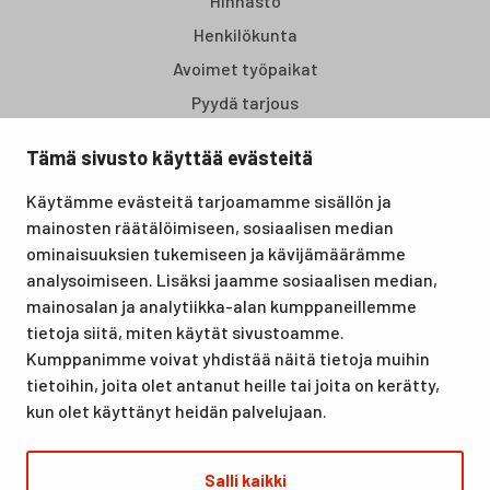
Hinnasto
Henkilökunta
Avoimet työpaikat
Pyydä tarjous
Tämä sivusto käyttää evästeitä
Santasport Lapin Urheiluopisto on Rovaniemellä sijaitseva
Käytämme evästeitä tarjoamamme sisällön ja
koulutus- ja vapaa-ajan keskus, joka tarjoaa puitteet niin
mainosten räätälöimiseen, sosiaalisen median
lomille, harrastuksille kuin kansainvälisen tason
ominaisuuksien tukemiseen ja kävijämäärämme
urheilutapahtumillekin. Santasport on myös virallinen
analysoimiseen. Lisäksi jaamme sosiaalisen median,
olympiavalmennuskeskus lumi- ja jääurheilulajeissa sekä
mainosalan ja analytiikka-alan kumppaneillemme
taitovalmennuksessa.
tietoja siitä, miten käytät sivustoamme.
Kumppanimme voivat yhdistää näitä tietoja muihin
tietoihin, joita olet antanut heille tai joita on kerätty,
kun olet käyttänyt heidän palvelujaan.
Salli kaikki