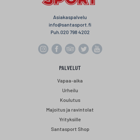
Asiakaspalvelu
info@santasport.fi
Puh.
020 798 4202
PALVELUT
Vapaa-aika
Urheilu
Koulutus
Majoitus ja ravintolat
Yrityksille
Santasport Shop