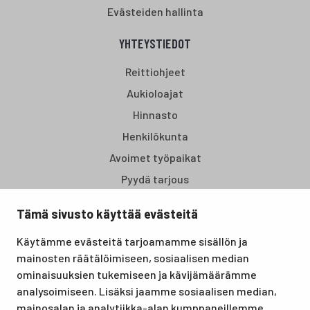
Evästeiden hallinta
YHTEYSTIEDOT
Reittiohjeet
Aukioloajat
Hinnasto
Henkilökunta
Avoimet työpaikat
Pyydä tarjous
Tämä sivusto käyttää evästeitä
Santasport Lapin Urheiluopisto on Rovaniemellä sijaitseva
Käytämme evästeitä tarjoamamme sisällön ja
koulutus- ja vapaa-ajan keskus, joka tarjoaa puitteet niin
mainosten räätälöimiseen, sosiaalisen median
lomille, harrastuksille kuin kansainvälisen tason
ominaisuuksien tukemiseen ja kävijämäärämme
urheilutapahtumillekin. Santasport on myös virallinen
analysoimiseen. Lisäksi jaamme sosiaalisen median,
olympiavalmennuskeskus lumi- ja jääurheilulajeissa sekä
mainosalan ja analytiikka-alan kumppaneillemme
taitovalmennuksessa.