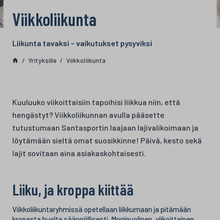
Viikkoliikunta
Liikunta tavaksi – vaikutukset pysyviksi
Yrityksille
Viikkoliikunta
Kuuluuko viikoittaisiin tapoihisi liikkua niin, että
hengästyt? Viikkoliikunnan avulla pääsette
tutustumaan Santasportin laajaan lajivalikoimaan ja
löytämään sieltä omat suosikkinne! Päivä, kesto sekä
lajit sovitaan aina asiakaskohtaisesti.
Liiku, ja kroppa kiittää
Viikkoliikuntaryhmissä opetellaan liikkumaan ja pitämään
kropasta huolta säännöllisesti. Monipuolinen, viikoittainen