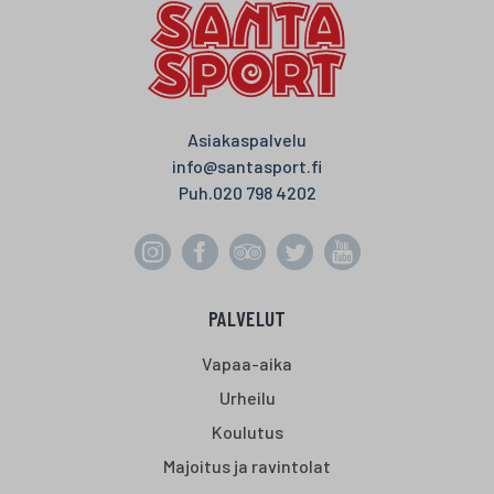
Asiakaspalvelu
info@santasport.fi
Puh.
020 798 4202
PALVELUT
Vapaa-aika
Urheilu
Koulutus
Majoitus ja ravintolat