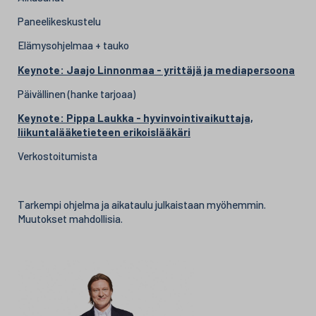
Paneelikeskustelu​
Elämysohjelmaa + tauko
Keynote: Jaajo Linnonmaa - yrittäjä ja mediapersoona
Päivällinen (hanke tarjoaa)
Keynote: Pippa Laukka - hyvinvointivaikuttaja,
liikuntalääketieteen erikoislääkäri
Verkostoitumista
Tarkempi ohjelma ja aikataulu julkaistaan myöhemmin.
Muutokset mahdollisia.