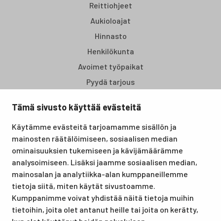
Reittiohjeet
Aukioloajat
Hinnasto
Henkilökunta
Avoimet työpaikat
Pyydä tarjous
Tämä sivusto käyttää evästeitä
Santasport Lapin Urheiluopisto on Rovaniemellä sijaitseva
Käytämme evästeitä tarjoamamme sisällön ja
koulutus- ja vapaa-ajan keskus, joka tarjoaa puitteet niin
mainosten räätälöimiseen, sosiaalisen median
lomille, harrastuksille kuin kansainvälisen tason
ominaisuuksien tukemiseen ja kävijämäärämme
urheilutapahtumillekin. Santasport on myös virallinen
analysoimiseen. Lisäksi jaamme sosiaalisen median,
olympiavalmennuskeskus lumi- ja jääurheilulajeissa sekä
mainosalan ja analytiikka-alan kumppaneillemme
taitovalmennuksessa.
tietoja siitä, miten käytät sivustoamme.
Kumppanimme voivat yhdistää näitä tietoja muihin
tietoihin, joita olet antanut heille tai joita on kerätty,