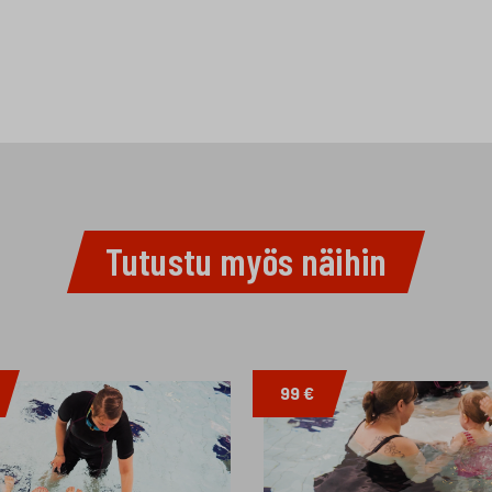
Tutustu myös näihin
99 €