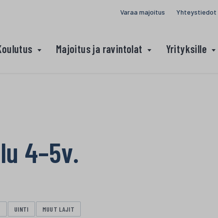
Varaa majoitus
Yhteystiedot
Koulutus
Majoitus ja ravintolat
Yrityksille
lu 4–5v.
V
UINTI
MUUT LAJIT