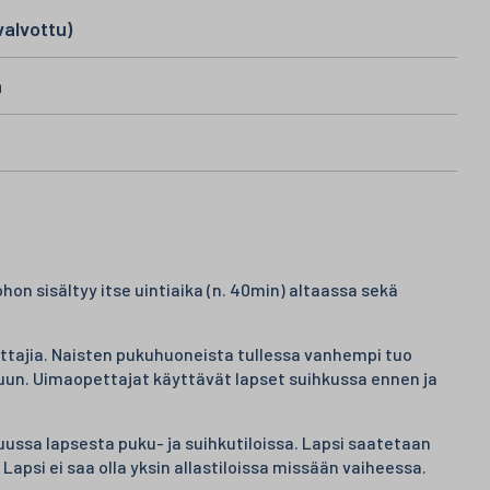
valvottu)
ä
hon sisältyy itse uintiaika (n. 40min) altaassa sekä
ttajia. Naisten pukuhuoneista tullessa vanhempi tuo
luun. Uimaopettajat käyttävät lapset suihkussa ennen ja
ssa lapsesta puku- ja suihkutiloissa. Lapsi saatetaan
Lapsi ei saa olla yksin allastiloissa missään vaiheessa.