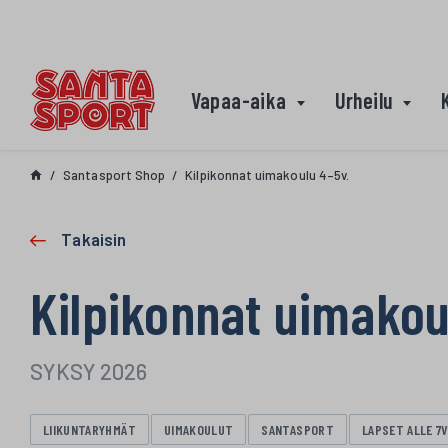
Siirry sisältöön
Vapaa-aika
Urheilu
Santasport Shop
Kilpikonnat uimakoulu 4–5v.
Takaisin
Kilpikonnat uimakou
SYKSY 2026
LIIKUNTARYHMÄT
UIMAKOULUT
SANTASPORT
LAPSET ALLE 7