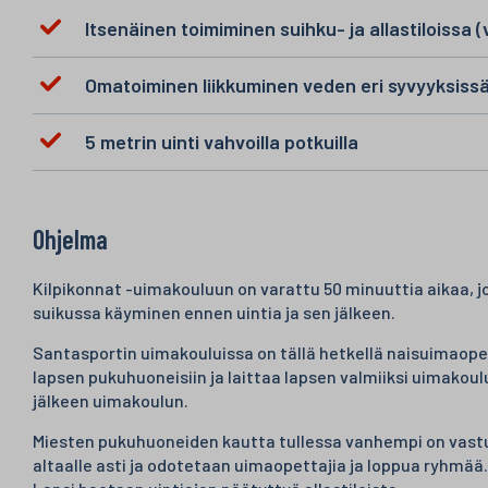
Itsenäinen toimiminen suihku- ja allastiloissa (
Omatoiminen liikkuminen veden eri syvyyksiss
5 metrin uinti vahvoilla potkuilla
Ohjelma
Kilpikonnat -uimakouluun on varattu 50 minuuttia aikaa, jo
suikussa käyminen ennen uintia ja sen jälkeen.
Santasportin uimakouluissa on tällä hetkellä naisuimaope
lapsen pukuhuoneisiin ja laittaa lapsen valmiiksi uimakou
jälkeen uimakoulun.
Miesten pukuhuoneiden kautta tullessa vanhempi on vastuu
altaalle asti ja odotetaan uimaopettajia ja loppua ryhmää. 