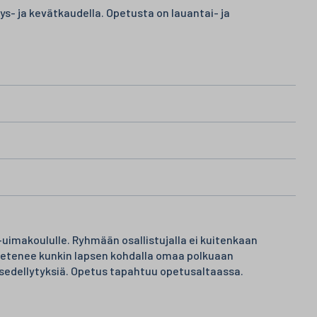
s- ja kevätkaudella. Opetusta on lauantai- ja
uimakoululle. Ryhmään osallistujalla ei kuitenkaan
ja etenee kunkin lapsen kohdalla omaa polkuaan
isedellytyksiä. Opetus tapahtuu opetusaltaassa.