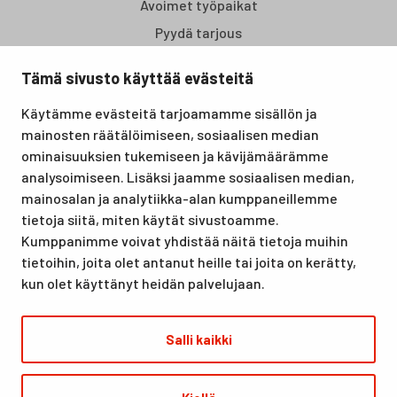
Avoimet työpaikat
Pyydä tarjous
Tämä sivusto käyttää evästeitä
Santasport Lapin Urheiluopisto on Rovaniemellä sijaitseva
Käytämme evästeitä tarjoamamme sisällön ja
koulutus- ja vapaa-ajan keskus, joka tarjoaa puitteet niin
mainosten räätälöimiseen, sosiaalisen median
lomille, harrastuksille kuin kansainvälisen tason
ominaisuuksien tukemiseen ja kävijämäärämme
urheilutapahtumillekin. Santasport on myös virallinen
analysoimiseen. Lisäksi jaamme sosiaalisen median,
olympiavalmennuskeskus lumi- ja jääurheilulajeissa sekä
mainosalan ja analytiikka-alan kumppaneillemme
taitovalmennuksessa.
tietoja siitä, miten käytät sivustoamme.
Kumppanimme voivat yhdistää näitä tietoja muihin
tietoihin, joita olet antanut heille tai joita on kerätty,
kun olet käyttänyt heidän palvelujaan.
Salli kaikki
© Santasport