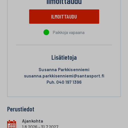
Ilmoittaudu
ILMOITTAUDU
Paikkoja vapaana
Lisätietoja
Susanna Parkkisenniemi
susanna.parkkisenniemi@santasport.fi
Puh. 040 197 1396
Perustiedot
Ajankohta
1.8.2026 - 31.7.2027