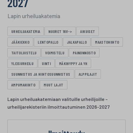
2027
Lapin urheiluakatemia
URHEILUAKATEMIA
NUORET 16V->
AIKUISET
JÄÄKIEKKO
LENTOPALLO
JALKAPALLO
MAASTOHIIHTO
TAITOLUISTELU
VOIMISTELU
PAINONNOSTO
YLEISURHEILU
UINTI
MÄKIHYPPY JA YH
SUUNNISTUS JA HIIHTOSUUNNISTUS
ALPPILAJIT
AMPUMAHIIHTO
MUUT LAJIT
Lapin urheiluakatemiaan valituille urheilijoille –
urheilijarekisteriin ilmoittautuminen 2026-2027