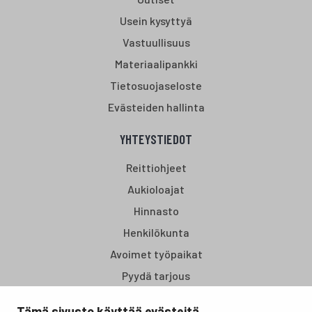
Usein kysyttyä
Vastuullisuus
Materiaalipankki
Tietosuojaseloste
Evästeiden hallinta
YHTEYSTIEDOT
Reittiohjeet
Aukioloajat
Hinnasto
Henkilökunta
Avoimet työpaikat
Pyydä tarjous
Tämä sivusto käyttää evästeitä