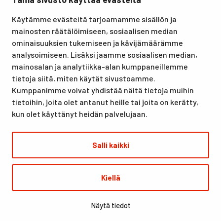
Santasport Lapin Urheiluopisto on Rovaniemellä sijaitseva
Käytämme evästeitä tarjoamamme sisällön ja
koulutus- ja vapaa-ajan keskus, joka tarjoaa puitteet niin
mainosten räätälöimiseen, sosiaalisen median
lomille, harrastuksille kuin kansainvälisen tason
ominaisuuksien tukemiseen ja kävijämäärämme
urheilutapahtumillekin. Santasport on myös virallinen
analysoimiseen. Lisäksi jaamme sosiaalisen median,
olympiavalmennuskeskus lumi- ja jääurheilulajeissa sekä
mainosalan ja analytiikka-alan kumppaneillemme
taitovalmennuksessa.
tietoja siitä, miten käytät sivustoamme.
Kumppanimme voivat yhdistää näitä tietoja muihin
tietoihin, joita olet antanut heille tai joita on kerätty,
kun olet käyttänyt heidän palvelujaan.
Salli kaikki
© Santasport
Kiellä
Digi- ja mainostoimisto Höyry Rovaniemi ja Oulu
Näytä tiedot