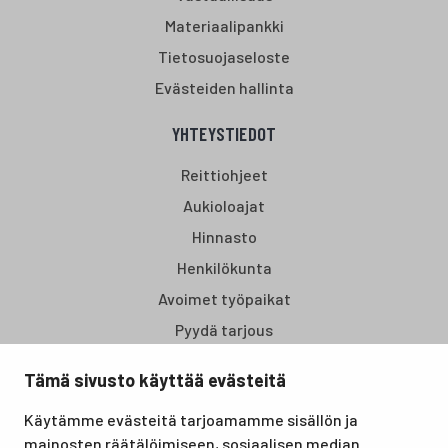
Materiaalipankki
Tietosuojaseloste
Evästeiden hallinta
YHTEYSTIEDOT
Reittiohjeet
Aukioloajat
Hinnasto
Henkilökunta
Avoimet työpaikat
Pyydä tarjous
Tämä sivusto käyttää evästeitä
Santasport Lapin Urheiluopisto on Rovaniemellä sijaitseva
Käytämme evästeitä tarjoamamme sisällön ja
koulutus- ja vapaa-ajan keskus, joka tarjoaa puitteet niin
mainosten räätälöimiseen, sosiaalisen median