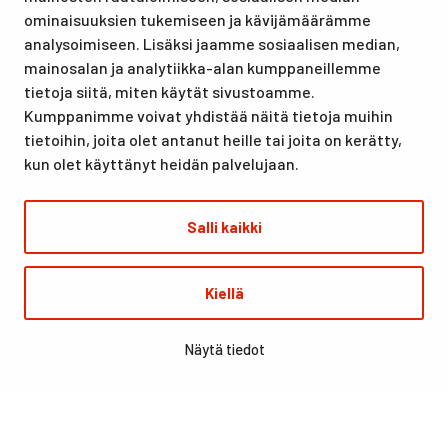
lomille, harrastuksille kuin kansainvälisen tason
ominaisuuksien tukemiseen ja kävijämäärämme
urheilutapahtumillekin. Santasport on myös virallinen
analysoimiseen. Lisäksi jaamme sosiaalisen median,
olympiavalmennuskeskus lumi- ja jääurheilulajeissa sekä
mainosalan ja analytiikka-alan kumppaneillemme
taitovalmennuksessa.
tietoja siitä, miten käytät sivustoamme.
Kumppanimme voivat yhdistää näitä tietoja muihin
tietoihin, joita olet antanut heille tai joita on kerätty,
kun olet käyttänyt heidän palvelujaan.
Salli kaikki
© Santasport
Kiellä
Digi- ja mainostoimisto Höyry Rovaniemi ja Oulu
Näytä tiedot