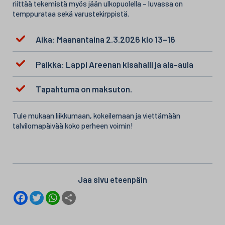
riittää tekemistä myös jään ulkopuolella – luvassa on
temppurataa sekä varustekirppistä.
Aika: Maanantaina 2.3.2026 klo 13–16
Paikka: Lappi Areenan kisahalli ja ala-aula
Tapahtuma on maksuton.
Tule mukaan liikkumaan, kokeilemaan ja viettämään
talvilomapäivää koko perheen voimin!
Jaa sivu eteenpäin
F
T
W
S
a
w
h
h
c
i
a
a
e
t
t
r