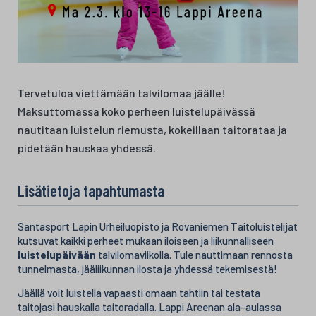
Tervetuloa viettämään talvilomaa jäälle!
Maksuttomassa koko perheen luistelupäivässä
nautitaan luistelun riemusta, kokeillaan taitorataa ja
pidetään hauskaa yhdessä.
Lisätietoja tapahtumasta
Santasport Lapin Urheiluopisto ja Rovaniemen Taitoluistelijat
kutsuvat kaikki perheet mukaan iloiseen ja liikunnalliseen
luistelupäivään
talvilomaviikolla. Tule nauttimaan rennosta
tunnelmasta, jääliikunnan ilosta ja yhdessä tekemisestä!
Jäällä voit luistella vapaasti omaan tahtiin tai testata
taitojasi hauskalla taitoradalla. Lappi Areenan ala-aulassa