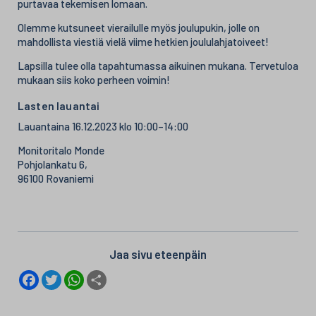
purtavaa tekemisen lomaan.
Olemme kutsuneet vierailulle myös joulupukin, jolle on
mahdollista viestiä vielä viime hetkien joululahjatoiveet!
Lapsilla tulee olla tapahtumassa aikuinen mukana. Tervetuloa
mukaan siis koko perheen voimin!
Lasten lauantai
Lauantaina 16.12.2023 klo 10:00–14:00
Monitoritalo Monde
Pohjolankatu 6,
96100 Rovaniemi
Jaa sivu eteenpäin
F
T
W
S
a
w
h
h
c
i
a
a
e
t
t
r