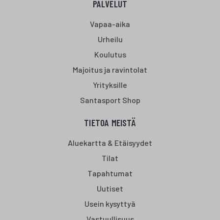
PALVELUT
Vapaa-aika
Urheilu
Koulutus
Majoitus ja ravintolat
Yrityksille
Santasport Shop
TIETOA MEISTÄ
Aluekartta & Etäisyydet
Tilat
Tapahtumat
Uutiset
Usein kysyttyä
Vastuullisuus