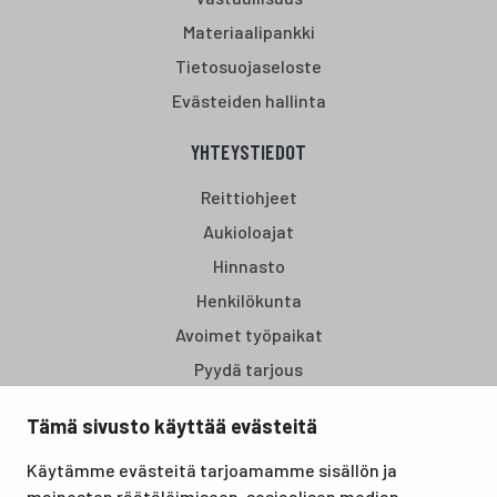
Materiaalipankki
Tietosuojaseloste
Evästeiden hallinta
YHTEYSTIEDOT
Reittiohjeet
Aukioloajat
Hinnasto
Henkilökunta
Avoimet työpaikat
Pyydä tarjous
Tämä sivusto käyttää evästeitä
Santasport Lapin Urheiluopisto on Rovaniemellä sijaitseva
Käytämme evästeitä tarjoamamme sisällön ja
koulutus- ja vapaa-ajan keskus, joka tarjoaa puitteet niin
mainosten räätälöimiseen, sosiaalisen median