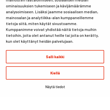
lomille, harrastuksille kuin kansainvälisen tason
ominaisuuksien tukemiseen ja kävijämäärämme
urheilutapahtumillekin. Santasport on myös virallinen
analysoimiseen. Lisäksi jaamme sosiaalisen median,
olympiavalmennuskeskus lumi- ja jääurheilulajeissa sekä
mainosalan ja analytiikka-alan kumppaneillemme
taitovalmennuksessa.
tietoja siitä, miten käytät sivustoamme.
Kumppanimme voivat yhdistää näitä tietoja muihin
tietoihin, joita olet antanut heille tai joita on kerätty,
kun olet käyttänyt heidän palvelujaan.
Salli kaikki
© Santasport
Kiellä
Digi- ja mainostoimisto Höyry Rovaniemi ja Oulu
Näytä tiedot