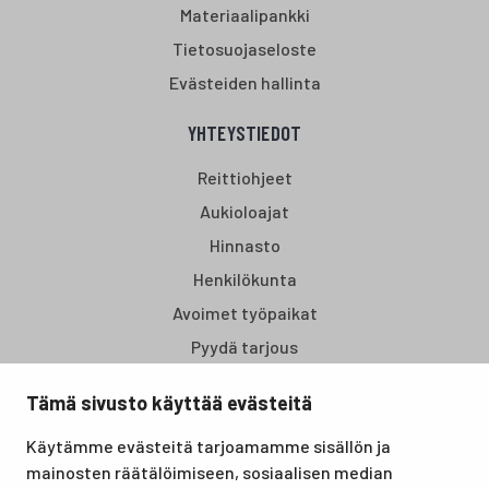
Materiaalipankki
Tietosuojaseloste
Evästeiden hallinta
YHTEYSTIEDOT
Reittiohjeet
Aukioloajat
Hinnasto
Henkilökunta
Avoimet työpaikat
Pyydä tarjous
Tämä sivusto käyttää evästeitä
Santasport Lapin Urheiluopisto on Rovaniemellä sijaitseva
Käytämme evästeitä tarjoamamme sisällön ja
koulutus- ja vapaa-ajan keskus, joka tarjoaa puitteet niin
mainosten räätälöimiseen, sosiaalisen median
lomille, harrastuksille kuin kansainvälisen tason