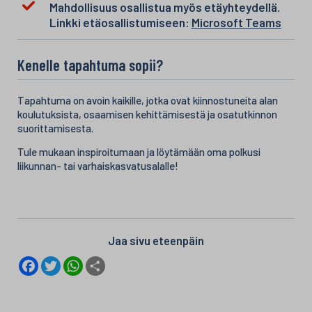
Mahdollisuus osallistua myös etäyhteydellä.
Linkki etäosallistumiseen:
Microsoft Teams
Kenelle tapahtuma sopii?
Tapahtuma on avoin kaikille, jotka ovat kiinnostuneita alan
koulutuksista, osaamisen kehittämisestä ja osatutkinnon
suorittamisesta.
Tule mukaan inspiroitumaan ja löytämään oma polkusi
liikunnan- tai varhaiskasvatusalalle!
Jaa sivu eteenpäin
F
T
W
S
a
w
h
h
c
i
a
a
e
t
t
r
b
t
s
e