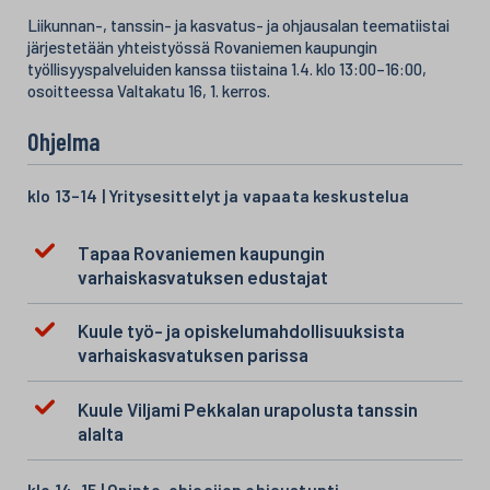
Liikunnan-, tanssin- ja kasvatus- ja ohjausalan teematiistai
järjestetään yhteistyössä Rovaniemen kaupungin
työllisyyspalveluiden kanssa tiistaina 1.4. klo 13:00–16:00,
osoitteessa Valtakatu 16, 1. kerros.
Ohjelma
klo 13–14 | Yritysesittelyt ja vapaata keskustelua
Tapaa Rovaniemen kaupungin
varhaiskasvatuksen edustajat
Kuule työ- ja opiskelumahdollisuuksista
varhaiskasvatuksen parissa
Kuule Viljami Pekkalan urapolusta tanssin
alalta