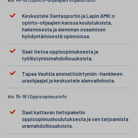
klo 14–15 | Opinto-ohjaajien ohjaustunti
Keskustele Santasportin ja Lapin AMK:n
opinto-ohjaajien kanssa koulutuksista,
hakemisesta ja aiemman osaamisen
hyödyntämisestä opinnoissa.
Saat tietoa oppisopimuksesta ja
työllistymismahdollisuuksista.
Tapaa Vauhtia ammattisiirtymiin -hankkeen
uraohjaajat ja keskustele alanvaihdosta.
klo 15–16 | Oppisopimusinfo
Saat kattavan tietopaketin
oppisopimuskoulutuksesta ja sen tarjoamista
uramahdollisuuksista.