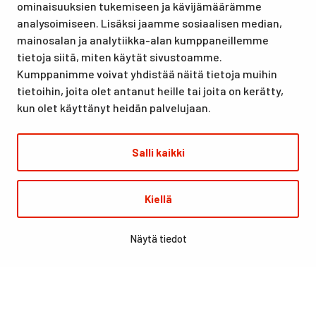
ominaisuuksien tukemiseen ja kävijämäärämme
urheilutapahtumillekin. Santasport on myös virallinen
analysoimiseen. Lisäksi jaamme sosiaalisen median,
olympiavalmennuskeskus lumi- ja jääurheilulajeissa sekä
mainosalan ja analytiikka-alan kumppaneillemme
taitovalmennuksessa.
tietoja siitä, miten käytät sivustoamme.
Kumppanimme voivat yhdistää näitä tietoja muihin
tietoihin, joita olet antanut heille tai joita on kerätty,
kun olet käyttänyt heidän palvelujaan.
Salli kaikki
© Santasport
Kiellä
Digi- ja mainostoimisto Höyry Rovaniemi ja Oulu
Näytä tiedot