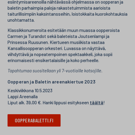
esiintymisareenoilla nähtävässä ohjelmassa on oopperan ja
baletin parhaimpia paloja rakastetuimmista aarioista
taiturillisimpiin kaksintansseihin, loistokkaita kuorokohtauksia
unohtamatta.
Klassikkonumeroita esitetään muun muassa oopperoista
Carmen ja Turandot sekä baleteista Joutsenlampi ja
Prinsessa Ruusunen. Kiertueen musiikista vastaa
Kansallisoopperan orkesteri. Luvassa on näyttävä,
viihdyttävä ja nopeatempoinen spektaakkeli, joka sopii
erinomaisesti ensikertalaisille ja koko perheelle.
Tapahtumaa suositellaan yli 7-vuotiaille katsojille.
Oopperan ja Baletin areenakiertue 2023
Keskiviikkona 10.5.2023
Lappi Areenalla
Liput alk. 39,00 €. Hanki lippusi esitykseen
täältä
!
OOPPERABALETTI.FI