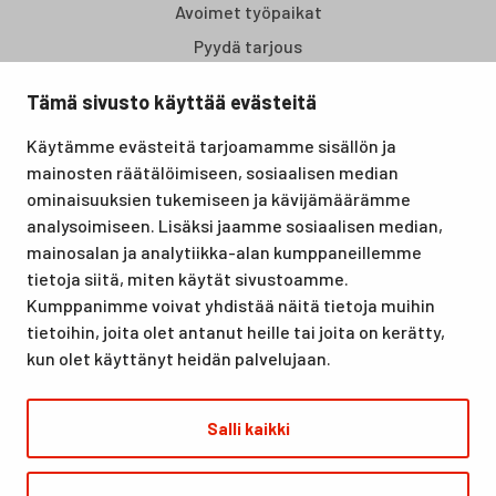
Avoimet työpaikat
Pyydä tarjous
Tämä sivusto käyttää evästeitä
Santasport Lapin Urheiluopisto on Rovaniemellä sijaitseva
Käytämme evästeitä tarjoamamme sisällön ja
koulutus- ja vapaa-ajan keskus, joka tarjoaa puitteet niin
mainosten räätälöimiseen, sosiaalisen median
lomille, harrastuksille kuin kansainvälisen tason
ominaisuuksien tukemiseen ja kävijämäärämme
urheilutapahtumillekin. Santasport on myös virallinen
analysoimiseen. Lisäksi jaamme sosiaalisen median,
olympiavalmennuskeskus lumi- ja jääurheilulajeissa sekä
mainosalan ja analytiikka-alan kumppaneillemme
taitovalmennuksessa.
tietoja siitä, miten käytät sivustoamme.
Kumppanimme voivat yhdistää näitä tietoja muihin
tietoihin, joita olet antanut heille tai joita on kerätty,
kun olet käyttänyt heidän palvelujaan.
Salli kaikki
© Santasport