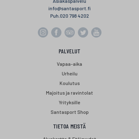
Asiakaspalvelu
info@santasport.fi
Puh.
020 798 4202
PALVELUT
Vapaa-aika
Urheilu
Koulutus
Majoitus ja ravintolat
Yrityksille
Santasport Shop
TIETOA MEISTÄ
Aluekartta & Etäisyydet