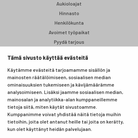
Aukioloajat
Hinnasto
Henkilökunta
Avoimet työpaikat
Pyydä tarjous
Tämä sivusto käyttää evästeitä
Santasport Lapin Urheiluopisto on Rovaniemellä sijaitseva
Käytämme evästeitä tarjoamamme sisällön ja
koulutus- ja vapaa-ajan keskus, joka tarjoaa puitteet niin
mainosten räätälöimiseen, sosiaalisen median
lomille, harrastuksille kuin kansainvälisen tason
ominaisuuksien tukemiseen ja kävijämäärämme
urheilutapahtumillekin. Santasport on myös virallinen
analysoimiseen. Lisäksi jaamme sosiaalisen median,
olympiavalmennuskeskus lumi- ja jääurheilulajeissa sekä
mainosalan ja analytiikka-alan kumppaneillemme
taitovalmennuksessa.
tietoja siitä, miten käytät sivustoamme.
Kumppanimme voivat yhdistää näitä tietoja muihin
tietoihin, joita olet antanut heille tai joita on kerätty,
kun olet käyttänyt heidän palvelujaan.