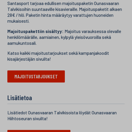
Santasport tarjoaa edullisen majoituspaketin Ounasvaaran
Talvikisoihin suuntaaville kisavieraille. Majoituspaketit alkaen
28€ / hlö. Paketin hinta määräytyy varattujen huoneiden
mukaisesti.
Majoituspakettiin sisältyy:
Majoitus varauksessa olevalle
henkilömäärälle, aamiainen, kylpylä yleisövuoroilla sekä
aamukuntosali.
Katso kaikki majoitustarjoukset sekä kampanjakoodit
kisajärjestäjän sivuilta!
MAJOITUSTARJOUKSET
Lisätietoa
Lisätiedot Ounasvaaran Talvikisoista löydät Ounasvaaran
Hiihtoseuran sivuilta!