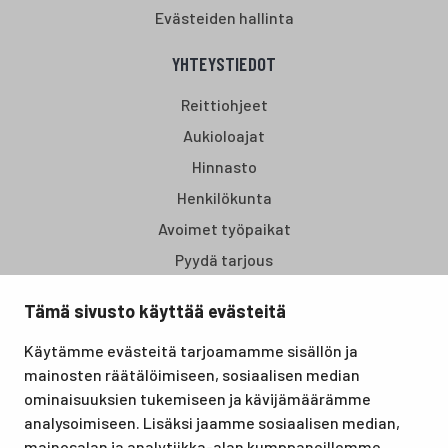
Evästeiden hallinta
YHTEYSTIEDOT
Reittiohjeet
Aukioloajat
Hinnasto
Henkilökunta
Avoimet työpaikat
Pyydä tarjous
Tämä sivusto käyttää evästeitä
Santasport Lapin Urheiluopisto on Rovaniemellä sijaitseva
Käytämme evästeitä tarjoamamme sisällön ja
koulutus- ja vapaa-ajan keskus, joka tarjoaa puitteet niin
mainosten räätälöimiseen, sosiaalisen median
lomille, harrastuksille kuin kansainvälisen tason
ominaisuuksien tukemiseen ja kävijämäärämme
urheilutapahtumillekin. Santasport on myös virallinen
analysoimiseen. Lisäksi jaamme sosiaalisen median,
olympiavalmennuskeskus lumi- ja jääurheilulajeissa sekä
mainosalan ja analytiikka-alan kumppaneillemme
taitovalmennuksessa.