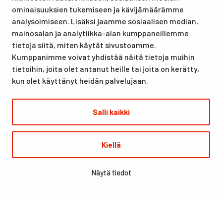
lomille, harrastuksille kuin kansainvälisen tason
ominaisuuksien tukemiseen ja kävijämäärämme
urheilutapahtumillekin. Santasport on myös virallinen
analysoimiseen. Lisäksi jaamme sosiaalisen median,
olympiavalmennuskeskus lumi- ja jääurheilulajeissa sekä
mainosalan ja analytiikka-alan kumppaneillemme
taitovalmennuksessa.
tietoja siitä, miten käytät sivustoamme.
Kumppanimme voivat yhdistää näitä tietoja muihin
tietoihin, joita olet antanut heille tai joita on kerätty,
kun olet käyttänyt heidän palvelujaan.
Salli kaikki
© Santasport
Kiellä
Digi- ja mainostoimisto Höyry Rovaniemi ja Oulu
Näytä tiedot