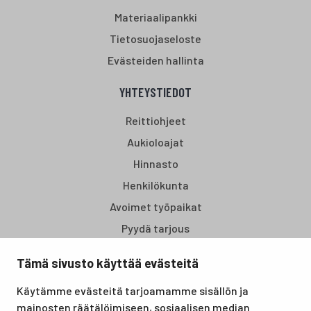
Materiaalipankki
Tietosuojaseloste
Evästeiden hallinta
YHTEYSTIEDOT
Reittiohjeet
Aukioloajat
Hinnasto
Henkilökunta
Avoimet työpaikat
Pyydä tarjous
Tämä sivusto käyttää evästeitä
Santasport Lapin Urheiluopisto on Rovaniemellä sijaitseva
Käytämme evästeitä tarjoamamme sisällön ja
koulutus- ja vapaa-ajan keskus, joka tarjoaa puitteet niin
mainosten räätälöimiseen, sosiaalisen median