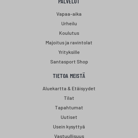
PALVELUT
Vapaa-aika
Urheilu
Koulutus
Majoitus ja ravintolat
Yrityksille
Santasport Shop
TIETOA MEISTÄ
Aluekartta & Etäisyydet
Tilat
Tapahtumat
Uutiset
Usein kysyttyä
Vastuullisuus