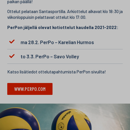
paikan päällä!
Ottelut pelataan Santasportilla. Arkiottelut alkavat klo 18:30 ja
viikonloppuisin pelattavat ottelut klo 17:00.
PerPon jäljellä olevat kotiottelut kaudella 2021-2022:
ma 28.2. PerPo – Karelian Hurmos
to 3.3. PerPo – Savo Volley
Katso lisätiedot ottelutapahtumista PerPon sivuilta!
WWW.PERPO.COM