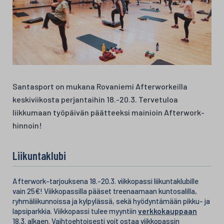
Santasport on mukana Rovaniemi Afterworkeilla
keskiviikosta perjantaihin 18.-20.3. Tervetuloa
liikkumaan työpäivän päätteeksi mainioin Afterwork-
hinnoin!
Liikuntaklubi
Afterwork-tarjouksena 18.-20.3. viikkopassi liikuntaklubille
vain 25€! Viikkopassilla pääset treenaamaan kuntosalilla,
ryhmäliikunnoissa ja kylpylässä, sekä hyödyntämään pikku- ja
lapsiparkkia. Viikkopassi tulee myyntiin
verkkokauppaan
18.3. alkaen. Vaihtoehtoisesti voit ostaa viikkopassin