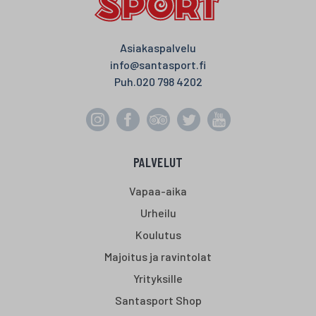
Asiakaspalvelu
info@santasport.fi
Puh.
020 798 4202
PALVELUT
Vapaa-aika
Urheilu
Koulutus
Majoitus ja ravintolat
Yrityksille
Santasport Shop