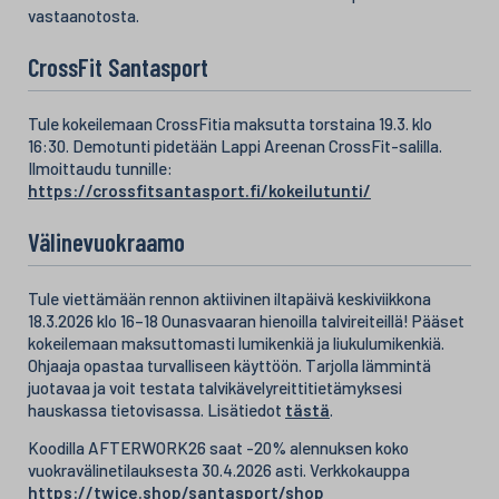
vastaanotosta.
CrossFit Santasport
Tule kokeilemaan CrossFitia maksutta torstaina 19.3. klo
16:30. Demotunti pidetään Lappi Areenan CrossFit-salilla.
Ilmoittaudu tunnille:
https://crossfitsantasport.fi/kokeilutunti/
Välinevuokraamo
Tule viettämään rennon aktiivinen iltapäivä keskiviikkona
18.3.2026 klo 16–18 Ounasvaaran hienoilla talvireiteillä! Pääset
kokeilemaan maksuttomasti lumikenkiä ja liukulumikenkiä.
Ohjaaja opastaa turvalliseen käyttöön. Tarjolla lämmintä
juotavaa ja voit testata talvikävelyreittitietämyksesi
hauskassa tietovisassa. Lisätiedot
tästä
.
Koodilla AFTERWORK26 saat -20% alennuksen koko
vuokravälinetilauksesta 30.4.2026 asti. Verkkokauppa
https://twice.shop/santasport/shop