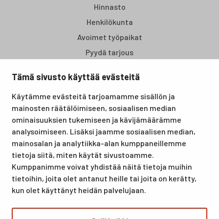
Hinnasto
Henkilökunta
Avoimet työpaikat
Pyydä tarjous
Tämä sivusto käyttää evästeitä
Santasport Lapin Urheiluopisto on Rovaniemellä sijaitseva
Käytämme evästeitä tarjoamamme sisällön ja
koulutus- ja vapaa-ajan keskus, joka tarjoaa puitteet niin
mainosten räätälöimiseen, sosiaalisen median
lomille, harrastuksille kuin kansainvälisen tason
ominaisuuksien tukemiseen ja kävijämäärämme
urheilutapahtumillekin. Santasport on myös virallinen
analysoimiseen. Lisäksi jaamme sosiaalisen median,
olympiavalmennuskeskus lumi- ja jääurheilulajeissa sekä
mainosalan ja analytiikka-alan kumppaneillemme
taitovalmennuksessa.
tietoja siitä, miten käytät sivustoamme.
Kumppanimme voivat yhdistää näitä tietoja muihin
tietoihin, joita olet antanut heille tai joita on kerätty,
kun olet käyttänyt heidän palvelujaan.