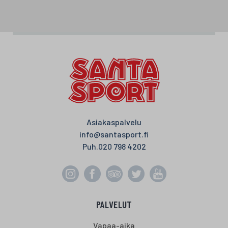
Asiakaspalvelu
info@santasport.fi
Puh.
020 798 4202
PALVELUT
Vapaa-aika