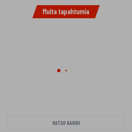
k
p
Muita tapahtumia
KATSO KAIKKI