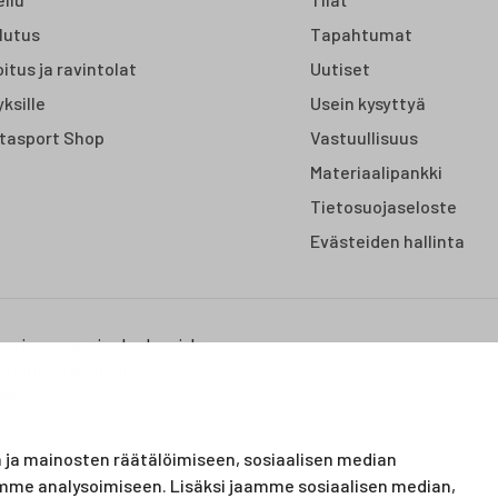
lutus
Tapahtumat
itus ja ravintolat
Uutiset
yksille
Usein kysyttyä
tasport Shop
Vastuullisuus
Materiaalipankki
Tietosuojaseloste
Evästeiden hallinta
us- ja vapaa-ajan keskus, joka
on urheilutapahtumillekin.
urheilulajeissa sekä
ja mainosten räätälöimiseen, sosiaalisen median
mme analysoimiseen. Lisäksi jaamme sosiaalisen median,