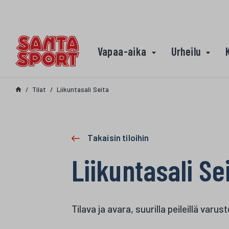
Siirry sisältöön
Vapaa-aika
Urheilu
Tilat
Liikuntasali Seita
Takaisin tiloihin
Liikuntasali Se
Tilava ja avara, suurilla peileillä varu