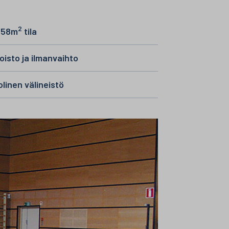
2
258m
tila
isto ja ilmanvaihto
linen välineistö