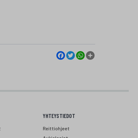
Facebook
Twitter
WhatsApp
Share
YHTEYSTIEDOT
t
Reittiohjeet
Aukioloajat