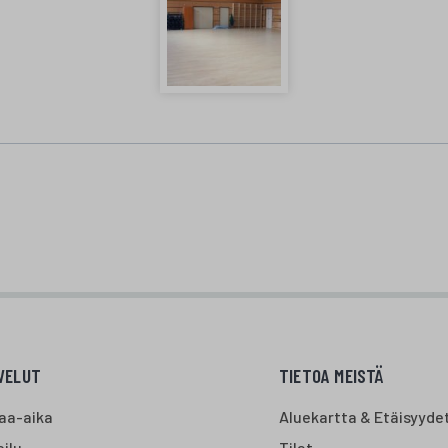
VELUT
TIETOA MEISTÄ
aa-aika
Aluekartta & Etäisyyde
ilu
Tilat