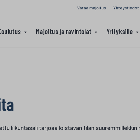
Varaa majoitus
Yhteystiedot
Koulutus
Majoitus ja ravintolat
Yrityksille
ita
stettu liikuntasali tarjoaa loistavan tilan suuremmillekkin 