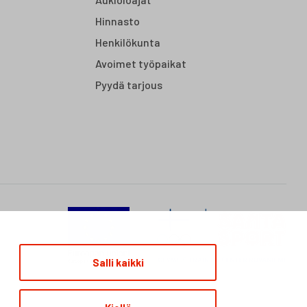
Hinnasto
Henkilökunta
Avoimet työpaikat
Pyydä tarjous
Salli kaikki