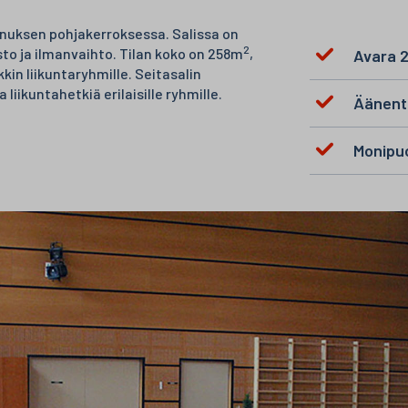
nnuksen pohjakerroksessa. Salissa on
2
sto ja ilmanvaihto. Tilan koko on 258m
,
Avara 
kin liikuntaryhmille. Seitasalin
liikuntahetkiä erilaisille ryhmille.
Äänento
Monipuo