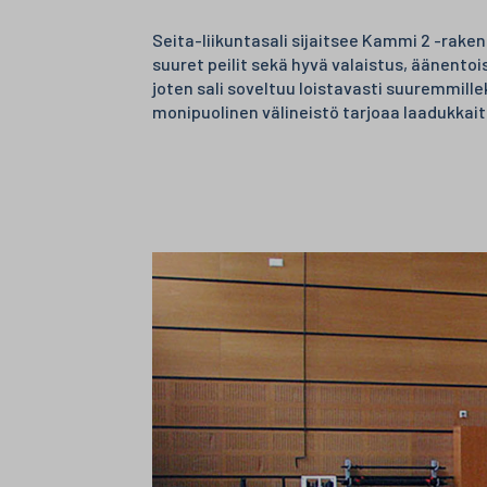
Seita-liikuntasali sijaitsee Kammi 2 -rake
suuret peilit sekä hyvä valaistus, äänentoi
joten sali soveltuu loistavasti suuremmillek
monipuolinen välineistö tarjoaa laadukkaita 