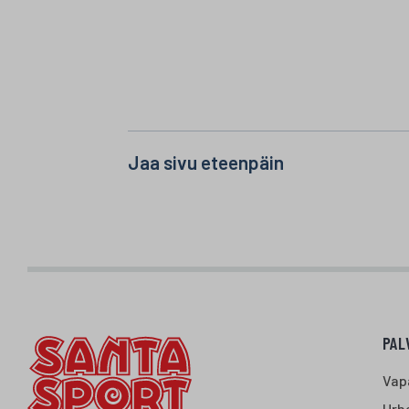
Jaa sivu eteenpäin
PAL
Vap
Urhe