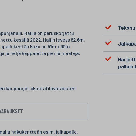
Tekonur
ohjahalli. Hallia on peruskorjattu
nettu kesällä 2022. Hallin leveys 62,6m,
Jalkapa
kapallokentän koko on 51m x 90m.
ja ja neljä kappaletta pieniä maaleja.
Harjoit
palloilul
n kaupungin liikuntatilavarausten
AVARAUKSET
malla hakukenttään esim. jalkapallo.