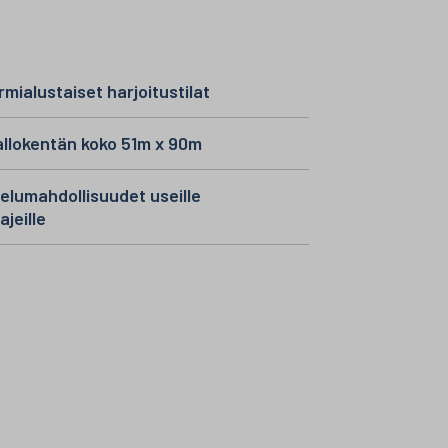
mialustaiset harjoitustilat
llokentän koko 51m x 90m
telumahdollisuudet useille
ajeille