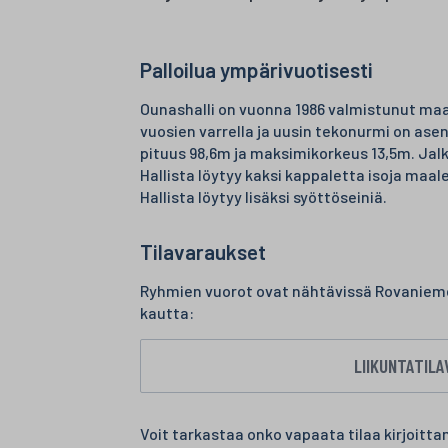
Palloilua ympärivuotisesti
Ounashalli on vuonna 1986 valmistunut maap
vuosien varrella ja uusin tekonurmi on asen
pituus 98,6m ja maksimikorkeus 13,5m. Jal
Hallista löytyy kaksi kappaletta isoja maale
Hallista löytyy lisäksi syöttöseiniä.
Tilavaraukset
Ryhmien vuorot ovat nähtävissä Rovanieme
kautta:
LIIKUNTATIL
Voit tarkastaa onko vapaata tilaa kirjoitta