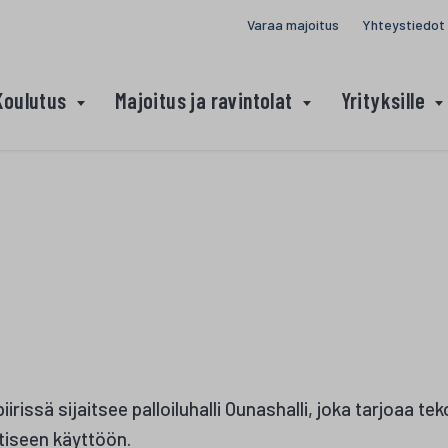
Varaa majoitus
Yhteystiedot
Koulutus
Majoitus ja ravintolat
Yrityksille
rissä sijaitsee palloiluhalli Ounashalli, joka tarjoaa te
otiseen käyttöön.