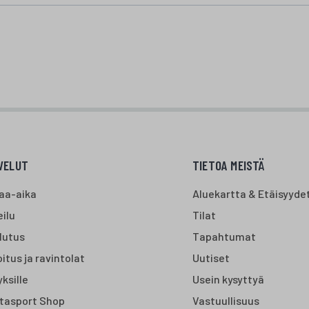
VELUT
TIETOA MEISTÄ
aa-aika
Aluekartta & Etäisyyde
ilu
Tilat
lutus
Tapahtumat
itus ja ravintolat
Uutiset
yksille
Usein kysyttyä
tasport Shop
Vastuullisuus