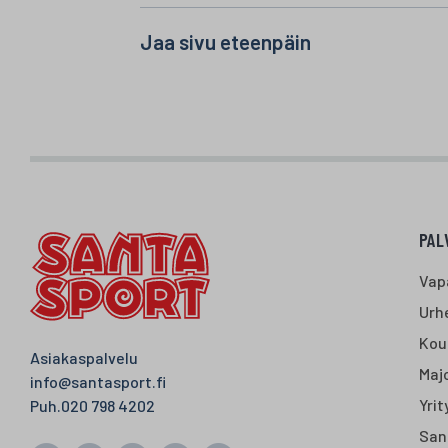
Jaa sivu eteenpäin
PAL
Vap
Urhe
Kou
Asiakaspalvelu
Majo
info@santasport.fi
Yrit
Puh.
020 798 4202
San