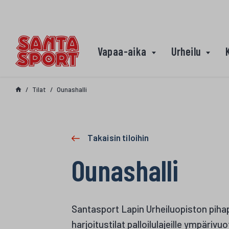
Siirry sisältöön
Vapaa-aika
Urheilu
Tilat
Ounashalli
Takaisin tiloihin
Ounashalli
Santasport Lapin Urheiluopiston pihapii
harjoitustilat palloilulajeille ympärivu