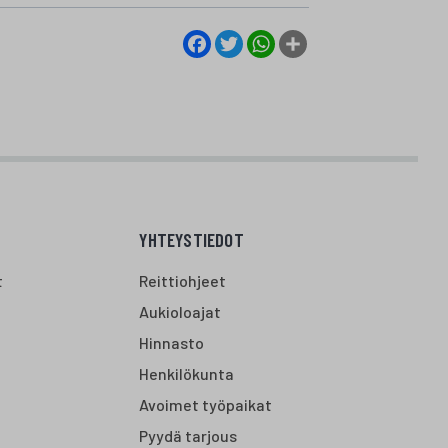
Facebook
Twitter
WhatsApp
Share
YHTEYSTIEDOT
t
Reittiohjeet
Aukioloajat
Hinnasto
Henkilökunta
Avoimet työpaikat
Pyydä tarjous