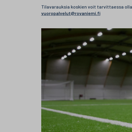
Tilavarauksia koskien voit tarvittaessa ol
vuoropalvelut@rovaniemi.fi