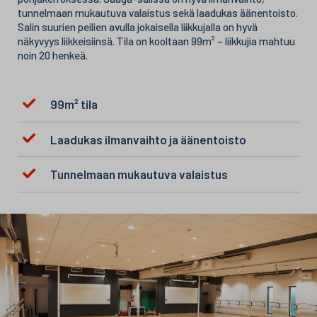
tunnelmaan mukautuva valaistus sekä laadukas äänentoisto.
Salin suurien peilien avulla jokaisella liikkujalla on hyvä
näkyvyys liikkeisiinsä. Tila on kooltaan 99m² – liikkujia mahtuu
noin 20 henkeä.
99m² tila
Laadukas ilmanvaihto ja äänentoisto
Tunnelmaan mukautuva valaistus