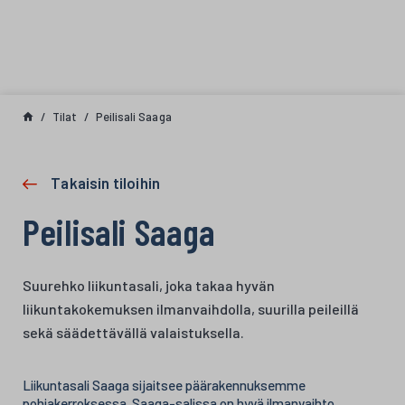
Siirry sisältöön
Tilat
Peilisali Saaga
Takaisin tiloihin
Peilisali Saaga
Suurehko liikuntasali, joka takaa hyvän
liikuntakokemuksen ilmanvaihdolla, suurilla peileillä
sekä säädettävällä valaistuksella.
Liikuntasali Saaga sijaitsee päärakennuksemme
pohjakerroksessa. Saaga-salissa on hyvä ilmanvaihto,