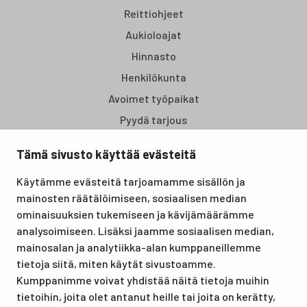
Reittiohjeet
Aukioloajat
Hinnasto
Henkilökunta
Avoimet työpaikat
Pyydä tarjous
Tämä sivusto käyttää evästeitä
Santasport Lapin Urheiluopisto on Rovaniemellä sijaitseva
Käytämme evästeitä tarjoamamme sisällön ja
koulutus- ja vapaa-ajan keskus, joka tarjoaa puitteet niin
mainosten räätälöimiseen, sosiaalisen median
lomille, harrastuksille kuin kansainvälisen tason
ominaisuuksien tukemiseen ja kävijämäärämme
urheilutapahtumillekin. Santasport on myös virallinen
analysoimiseen. Lisäksi jaamme sosiaalisen median,
olympiavalmennuskeskus lumi- ja jääurheilulajeissa sekä
mainosalan ja analytiikka-alan kumppaneillemme
taitovalmennuksessa.
tietoja siitä, miten käytät sivustoamme.
Kumppanimme voivat yhdistää näitä tietoja muihin
tietoihin, joita olet antanut heille tai joita on kerätty,