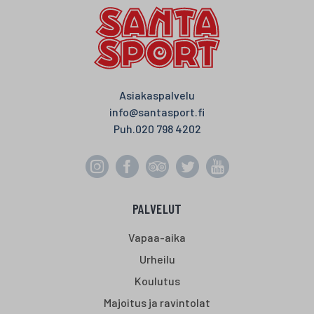
Asiakaspalvelu
info@santasport.fi
Puh.
020 798 4202
PALVELUT
Vapaa-aika
Urheilu
Koulutus
Majoitus ja ravintolat