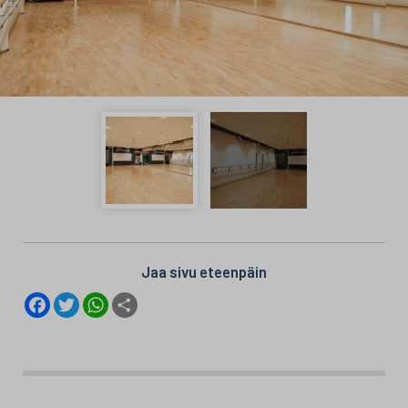
Jaa sivu eteenpäin
F
T
W
S
a
w
h
h
c
i
a
a
e
t
t
r
b
t
s
e
o
e
A
o
r
p
k
p