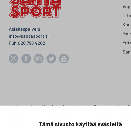
Vap
Urhe
Kou
Asiakaspalvelu
Majo
info@santasport.fi
Yrit
Puh.
020 798 4202
San
Santasport Lapin Urheiluopisto on Rovaniemellä sijaitseva koulut
tarjoaa puitteet niin lomille, harrastuksille kuin kansainvälisen tas
Santasport on myös virallinen olympiavalmennuskeskus lumi- ja jää
Tämä sivusto käyttää evästeitä
taitovalmennuksessa.