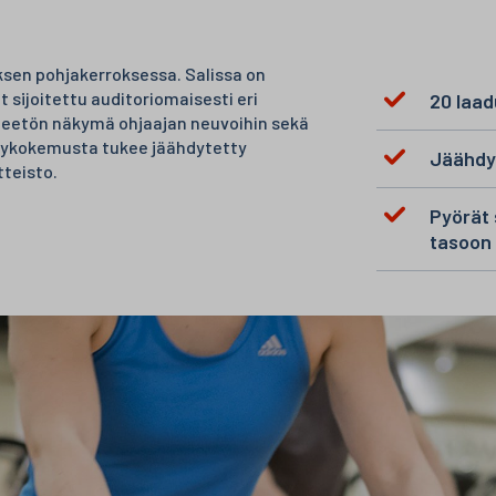
sen pohjakerroksessa. Salissa on
 sijoitettu auditoriomaisesti eri
20 laa
n esteetön näkymä ohjaajan neuvoihin sekä
äilykokemusta tukee jäähdytetty
Jäähdyt
tteisto.
Pyörät 
tasoon