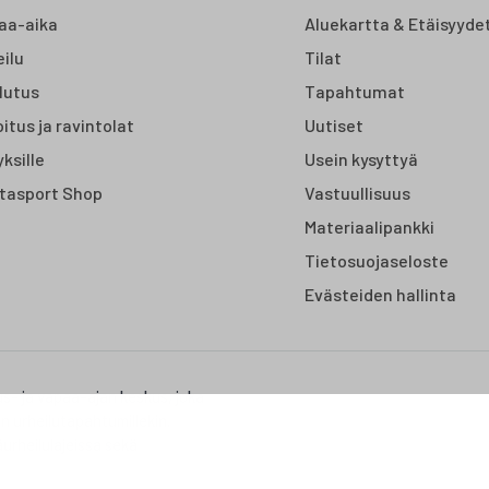
aa-aika
Aluekartta & Etäisyyde
ilu
Tilat
lutus
Tapahtumat
itus ja ravintolat
Uutiset
yksille
Usein kysyttyä
tasport Shop
Vastuullisuus
Materiaalipankki
Tietosuojaseloste
Evästeiden hallinta
us- ja vapaa-ajan keskus, joka
on urheilutapahtumillekin.
urheilulajeissa sekä