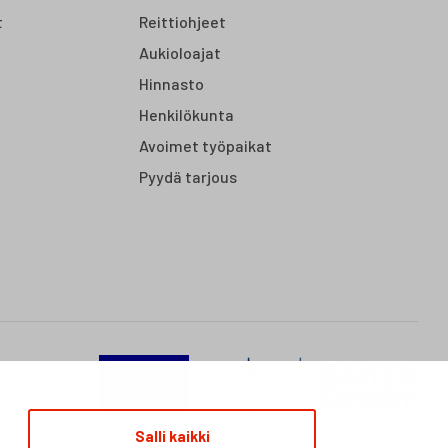
t
Reittiohjeet
Aukioloajat
Hinnasto
Henkilökunta
Avoimet työpaikat
Pyydä tarjous
Salli kaikki