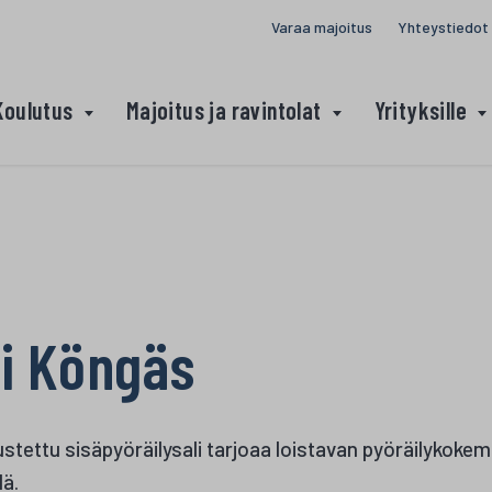
Varaa majoitus
Yhteystiedot
Koulutus
Majoitus ja ravintolat
Yrityksille
li Köngäs
rustettu sisäpyöräilysali tarjoaa loistavan pyöräilykoke
lä.