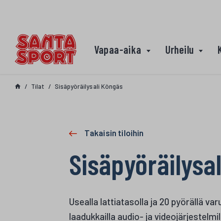
Siirry sisältöön
Vapaa-aika
Urheilu
Tilat
Sisäpyöräilysali Köngäs
Takaisin tiloihin
Sisäpyöräilysa
Usealla lattiatasolla ja 20 pyörällä va
laadukkailla audio- ja videojärjestelmil