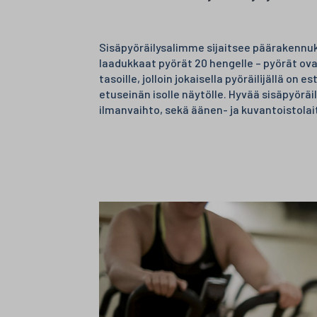
Sisäpyöräilysalimme sijaitsee päärakennuk
laadukkaat pyörät 20 hengelle – pyörät ovat
tasoille, jolloin jokaisella pyöräilijällä o
etuseinän isolle näytölle. Hyvää sisäpyör
ilmanvaihto, sekä äänen- ja kuvantoistolai