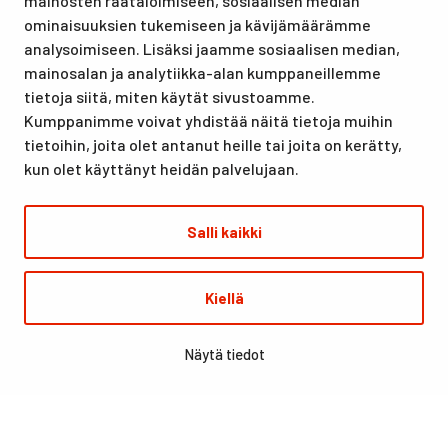
mainosten räätälöimiseen, sosiaalisen median
lomille, harrastuksille kuin kansainvälisen tason
ominaisuuksien tukemiseen ja kävijämäärämme
urheilutapahtumillekin. Santasport on myös virallinen
analysoimiseen. Lisäksi jaamme sosiaalisen median,
olympiavalmennuskeskus lumi- ja jääurheilulajeissa sekä
mainosalan ja analytiikka-alan kumppaneillemme
taitovalmennuksessa.
tietoja siitä, miten käytät sivustoamme.
Kumppanimme voivat yhdistää näitä tietoja muihin
tietoihin, joita olet antanut heille tai joita on kerätty,
kun olet käyttänyt heidän palvelujaan.
Salli kaikki
© Santasport
Kiellä
Digi- ja mainostoimisto Höyry Rovaniemi ja Oulu
Näytä tiedot