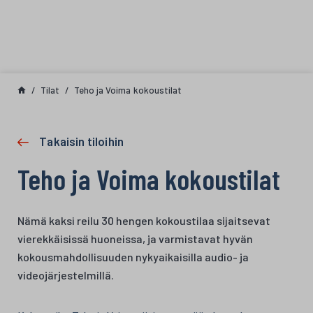
Siirry sisältöön
Tilat
Teho ja Voima kokoustilat
Takaisin tiloihin
Teho ja Voima kokoustilat
Nämä kaksi reilu 30 hengen kokoustilaa sijaitsevat
vierekkäisissä huoneissa, ja varmistavat hyvän
kokousmahdollisuuden nykyaikaisilla audio- ja
videojärjestelmillä.