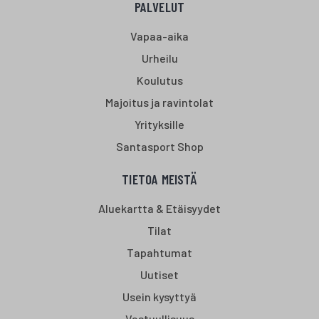
PALVELUT
Vapaa-aika
Urheilu
Koulutus
Majoitus ja ravintolat
Yrityksille
Santasport Shop
TIETOA MEISTÄ
Aluekartta & Etäisyydet
Tilat
Tapahtumat
Uutiset
Usein kysyttyä
Vastuullisuus