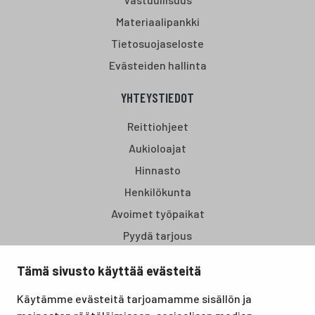
Materiaalipankki
Tietosuojaseloste
Evästeiden hallinta
YHTEYSTIEDOT
Reittiohjeet
Aukioloajat
Hinnasto
Henkilökunta
Avoimet työpaikat
Pyydä tarjous
Tämä sivusto käyttää evästeitä
Santasport Lapin Urheiluopisto on Rovaniemellä sijaitseva
Käytämme evästeitä tarjoamamme sisällön ja
koulutus- ja vapaa-ajan keskus, joka tarjoaa puitteet niin