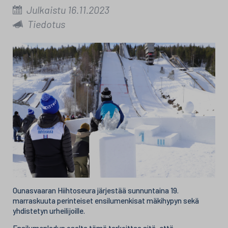
Julkaistu 16.11.2023
Tiedotus
Ounasvaaran Hiihtoseura järjestää sunnuntaina 19.
marraskuuta perinteiset ensilumenkisat mäkihypyn sekä
yhdistetyn urheilijoille.
Ensilumenladun osalta tämä tarkoittaa sitä, että