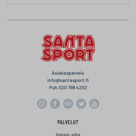
Asiakaspalvelu
info@santasport.fi
Puh.
020 798 4202
PALVELUT
Vapaa-aika