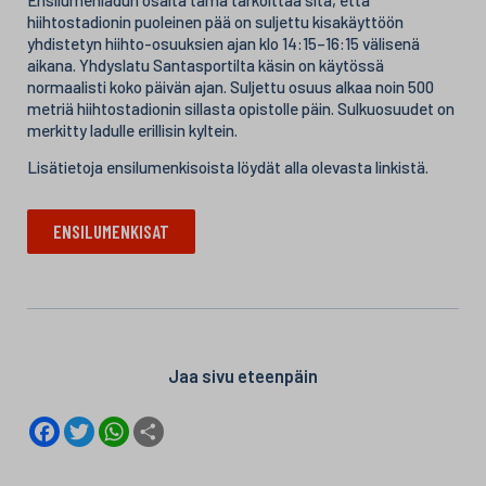
hiihtostadionin puoleinen pää on suljettu kisakäyttöön
yhdistetyn hiihto-osuuksien ajan klo 14:15–16:15 välisenä
aikana. Yhdyslatu Santasportilta käsin on käytössä
normaalisti koko päivän ajan. Suljettu osuus alkaa noin 500
metriä hiihtostadionin sillasta opistolle päin. Sulkuosuudet on
merkitty ladulle erillisin kyltein.
Lisätietoja ensilumenkisoista löydät alla olevasta linkistä.
ENSILUMENKISAT
Jaa sivu eteenpäin
F
T
W
S
a
w
h
h
c
i
a
a
e
t
t
r