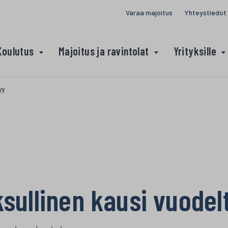
Varaa majoitus
Yhteystiedot
Koulutus
Majoitus ja ravintolat
Yrityksille
yy
ullinen kausi vuodel