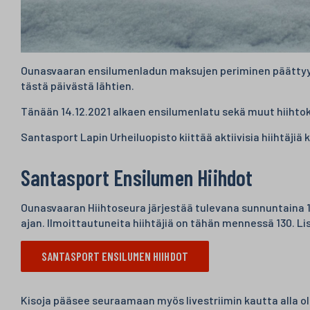
Ounasvaaran ensilumenladun maksujen periminen päättyy vu
tästä päivästä lähtien.
Tänään 14.12.2021 alkaen ensilumenlatu sekä muut hiihtok
Santasport Lapin Urheiluopisto kiittää aktiivisia hiihtäjiä
Santasport Ensilumen Hiihdot
Ounasvaaran Hiihtoseura järjestää tulevana sunnuntaina 1
ajan. Ilmoittautuneita hiihtäjiä on tähän mennessä 130. L
SANTASPORT ENSILUMEN HIIHDOT
Kisoja pääsee seuraamaan myös livestriimin kautta alla ol