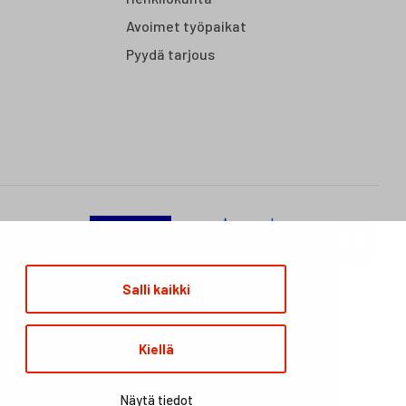
Avoimet työpaikat
Pyydä tarjous
Salli kaikki
Kiellä
Näytä tiedot