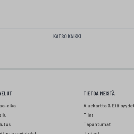
KATSO KAIKKI
VELUT
TIETOA MEISTÄ
aa-aika
Aluekartta & Etäisyyde
ilu
Tilat
lutus
Tapahtumat
itus ja ravintolat
Uutiset