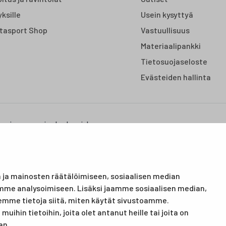
yksille
Usein kysyttyä
tasport Shop
Vastuullisuus
Materiaalipankki
Tietosuojaseloste
Evästeiden hallinta
us- ja vapaa-ajan keskus, joka
on urheilutapahtumillekin.
urheilulajeissa sekä
ja mainosten räätälöimiseen, sosiaalisen median
mme analysoimiseen. Lisäksi jaamme sosiaalisen median,
emme tietoja siitä, miten käytät sivustoamme.
ihin tietoihin, joita olet antanut heille tai joita on
an.