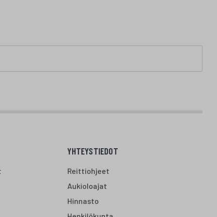
YHTEYSTIEDOT
t
Reittiohjeet
Aukioloajat
Hinnasto
Henkilökunta