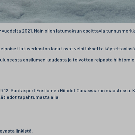
odelta 2021. Näin ollen latumaksun osoittavia tunnusmerkkejä
elpoiset latuverkoston ladut ovat veloituksetta käytettävissä
 kuluneesta ensilumen kaudesta ja toivottaa reipasta hiihtomiel
9.12. Santasport Ensilumen Hiihdot Ounasvaaran maastossa. Ki
isätiedot tapahtumasta alla.
evasta linkistä.