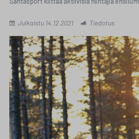
Santasport kiittää aktiivisia hiihtäjiä ensil
Julkaistu 14.12.2021
Tiedotus