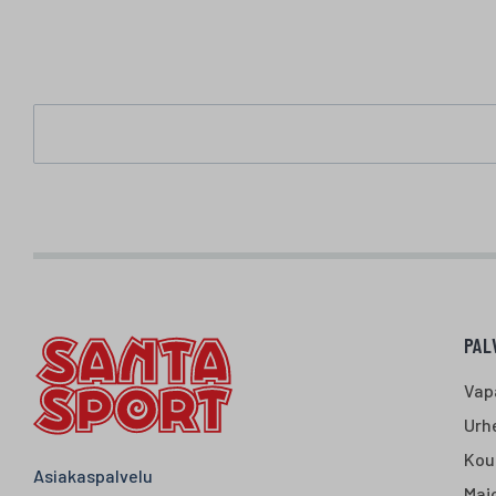
PAL
Vap
Urhe
Kou
Asiakaspalvelu
Majo