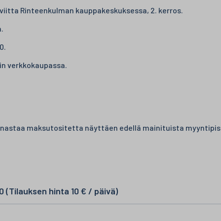
viitta Rinteenkulman kauppakeskuksessa, 2. kerros.
.
0.
in verkkokaupassa.
unastaa maksutositetta näyttäen edellä mainituista myyntipis
(Tilauksen hinta 10 € / päivä)