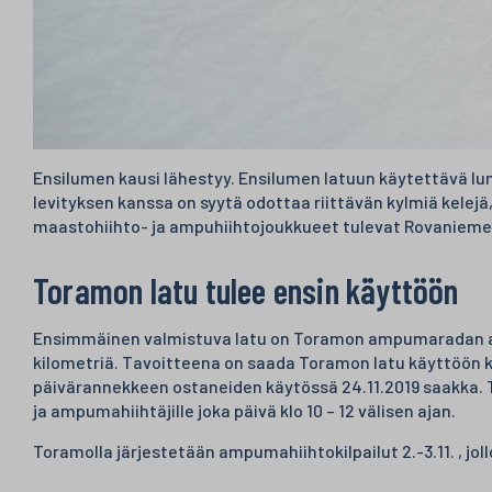
Ensilumen kausi lähestyy. Ensilumen latuun käytettävä lu
levityksen kanssa on syytä odottaa riittävän kylmiä kelejä
maastohiihto- ja ampuhiihtojoukkueet tulevat Rovaniemel
Toramon latu tulee ensin käyttöön
Ensimmäinen valmistuva latu on Toramon ampumaradan alue
kilometriä. Tavoitteena on saada Toramon latu käyttöön k
päivärannekkeen ostaneiden käytössä 24.11.2019 saakka. Tora
ja ampumahiihtäjille joka päivä klo 10 – 12 välisen ajan.
Toramolla järjestetään ampumahiihtokilpailut 2.-3.11. , joll