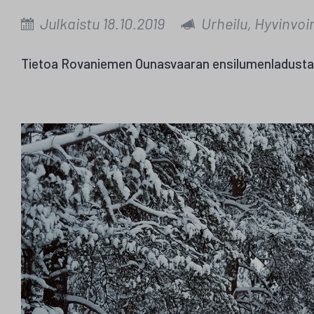
Julkaistu 18.10.2019
Urheilu, Hyvinvoin
Tietoa Rovaniemen Ounasvaaran ensilumenladusta 