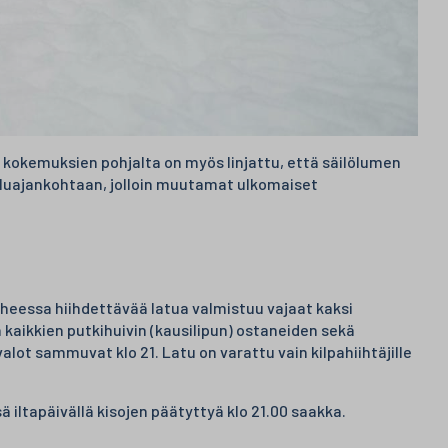
 kokemuksien pohjalta on myös linjattu, että säilölumen
pailuajankohtaan, jolloin muutamat ulkomaiset
eessa hiihdettävää latua valmistuu vajaat kaksi
kaikkien putkihuivin (kausilipun) ostaneiden sekä
alot sammuvat klo 21. Latu on varattu vain kilpahiihtäjille
ä iltapäivällä kisojen päätyttyä klo 21.00 saakka.