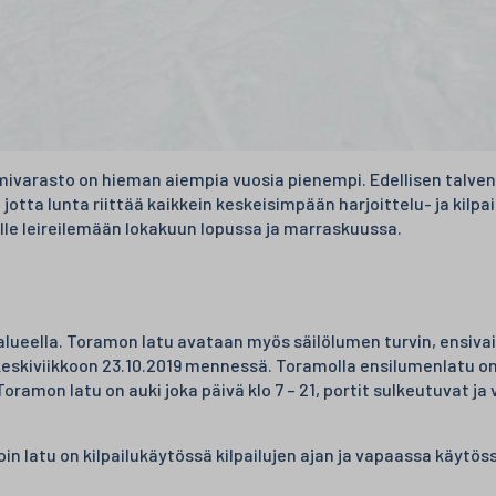
mivarasto on hieman aiempia vuosia pienempi. Edellisen talven
, jotta lunta riittää kaikkein keskeisimpään harjoittelu- ja kil
le leireilemään lokakuun lopussa ja marraskuussa.
ella. Toramon latu avataan myös säilölumen turvin, ensivaih
eskiviikkoon 23.10.2019 mennessä. Toramolla ensilumenlatu on 
mon latu on auki joka päivä klo 7 – 21, portit sulkeutuvat ja v
oin latu on kilpailukäytössä kilpailujen ajan ja vapaassa käytöss