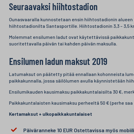
Seuraavaksi hiihtostadion
Ounasvaaralla kunnostetaan ensin hiihtostadionin alueen h
hiihtostadionilta Santasportille. Hiihtostadionin 3,3 – 3,5 
Molemmat ensilumen ladut ovat käytettävissä paikkakuntala
suoritettavalla päivän tai kahden päivän maksulla.
Ensilumen ladun maksut 2019
Latumaksut on päätetty pitää ennallaan kohonneista lume
paikkakunnalla, jossa säilölumen avulla käynnistetään hii
Ensilumikauden kausimaksu paikkakuntalaisilta 30 €, merk
Paikkakuntalaisten kausimaksu perheeltä 50 € (perhe saa k
Kertamaksut + ulkopaikkakuntalaiset
Päiväranneke 10 EUR Ostettavissa myös mobiilist