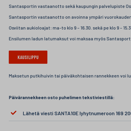
Santasportin vastaanotto sekä kaupungin palvelupiste Os
Santasportin vastaanotto on avoinna ympäri vuorokauden
Osviitan aukioloajat: ma-to klo 9 – 16.30. sekä pe klo 9 – 15.3
Ensilumen ladun latumaksut voi maksaa myös Santasport
KAUSILIPPU
Maksetun putkihuivin tai päiväkohtaisen rannekkeen voi l
Päivärannekkeen osto puhelimen tekstiviestillä:
Lähetä viesti SANTA10E lyhytnumeroon 169 200 