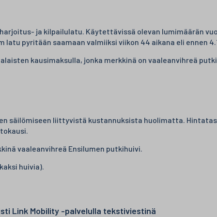
arjoitus- ja kilpailulatu. Käytettävissä olevan lumimäärän vuo
km latu pyritään saamaan valmiiksi viikon 44 aikana eli ennen 4.1
isten kausimaksulla, jonka merkkinä on vaaleanvihreä putkihuiv
n säilömiseen liittyvistä kustannuksista huolimatta. Hintata
htokausi.
kinä vaaleanvihreä Ensilumen putkihuivi.
aksi huivia).
i Link Mobility -palvelulla tekstiviestinä