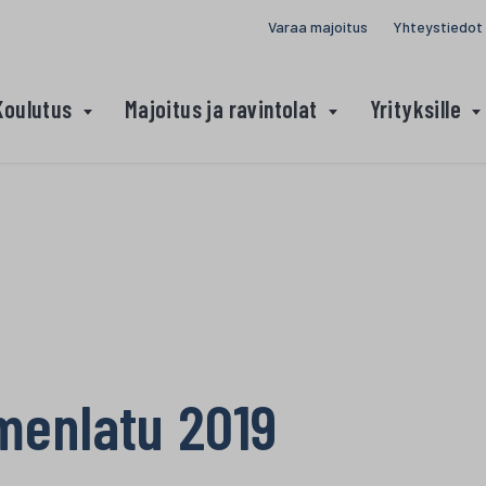
Varaa majoitus
Yhteystiedot
Koulutus
Majoitus ja ravintolat
Yrityksille
menlatu 2019