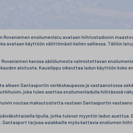
un Rovaniemen ensilumenlatu avataan hiihtostadionin maastoon
ka avataan käyttöön välittömästi kelien salliessa. Tällöin la
it Rovaniemen kanssa säilölumesta valmistettavan ensilumenl
htokauden aloitusta. Kausilippu oikeuttaa ladun käyttöön koko 
uta alkaen Santasportin verkkokaupassa ja vastaanotossa sek
putkihuivin, joka tulee asettaa ensilumenladulla hiihtäessä näky
huivin noutaa maksutositetta vastaan Santasportin vastaanot
äiväkohtaisella lipulla, jotka tulevat myyntiin ladun auettua. E
22:00. Santasport tarjoaa asiakkaille myös kattavia ensilumen h