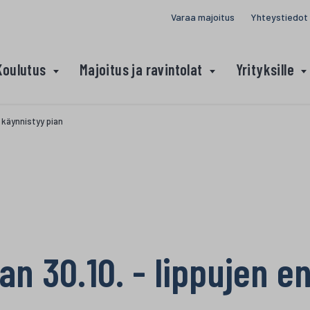
Varaa majoitus
Yhteystiedot
Koulutus
Majoitus ja ravintolat
Yrityksille
 käynnistyy pian
an 30.10. - lippujen 