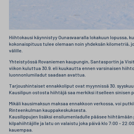
Hiihtokausi käynnistyy Ounasvaaralla lokakuun lopussa, k
kokonaispituus tulee olemaan noin yhdeksän kilometriä, jo
välille.
Yhteistyössä Rovaniemen kaupungin, Santasportin ja Vis
viikon kuluttua 30.9. eli kuukautta ennen varsinaisen hii
luonnonlumiladut saadaan avattua.
Tarjoushintaiset ennakkoliput ovat myynnissä 30. syysku
Kausilipun ostosta hiihtäjä saa merkiksi itselleen sinisen 
Mikäli kausimaksun maksaa ennakkoon verkossa, voi putki
Rinteenkulman kauppakeskuksesta.
Kausilippujen lisäksi ensilumenladulle pääsee hiihtämään p
kilpahiihtäjille ja latu on valaistu joka päivä klo 7:00 – 
kauempaa.