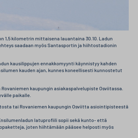
 1,5 kilometrin mittaisena lauantaina 30.10. Ladun
tuyhteys saadaan myös Santasportin ja hiihtostadionin
adun kausilippujen ennakkomyynti käynnistyy kahden
ensilumen kauden ajan, kunnes koneellisesti kunnostetut
ä Rovaniemen kaupungin asiakaspalvelupiste Osviitassa.
välle paikalle.
osta tai Rovaniemen kaupungin Osviitta asiointipisteestä
nsilumenladun latuprofiili sopii sekä kunto- että
iihtopaketteja, joten hiihtämään pääsee helposti myös