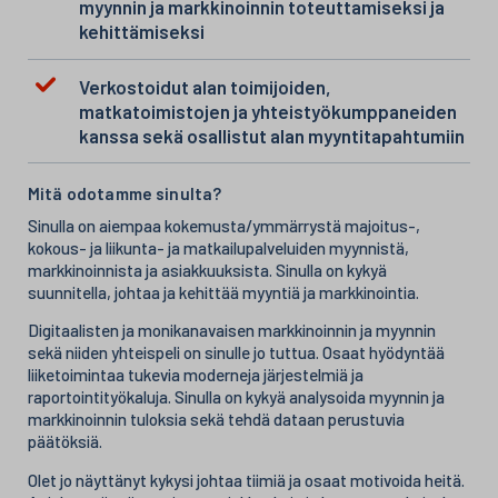
myynnin ja markkinoinnin toteuttamiseksi ja
kehittämiseksi
Verkostoidut alan toimijoiden,
matkatoimistojen ja yhteistyökumppaneiden
kanssa sekä osallistut alan myyntitapahtumiin
Mitä odotamme sinulta?
Sinulla on aiempaa kokemusta/ymmärrystä majoitus-,
kokous- ja liikunta- ja matkailupalveluiden myynnistä,
markkinoinnista ja asiakkuuksista. Sinulla on kykyä
suunnitella, johtaa ja kehittää myyntiä ja markkinointia.
Digitaalisten ja monikanavaisen markkinoinnin ja myynnin
sekä niiden yhteispeli on sinulle jo tuttua. Osaat hyödyntää
liiketoimintaa tukevia moderneja järjestelmiä ja
raportointityökaluja. Sinulla on kykyä analysoida myynnin ja
markkinoinnin tuloksia sekä tehdä dataan perustuvia
päätöksiä.
Olet jo näyttänyt kykysi johtaa tiimiä ja osaat motivoida heitä.