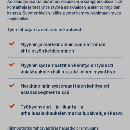
Asiakastyössä tunnistat asiakkuuksia ja kumppanuuksia, luot
kontakteja ja teet yhteistyötä asiakkaiden ja alan toimijoiden
kanssa. Suomen kielen lisäksi pystyt kommunikoimaan myös
englanniksi.
Työn lähiajan tavoitteisiin kuuluvat:
Myynnin ja markkinoinnin saumattoman
yhteistyön kehittäminen
Myynnin systemaattinen kehitys erityisesti
asiakkuuksien hallinta, aktiivinen myyntityö
Markkinoinnin systemaattinen kehitys eri
asiakassegmenteissä
Työhyvinvointi- ja liikunta- ja
urheiluasiakkuuksien matkailupalvelujen kasvu
Kiinnostuitko tehtävästä ja haluatko olla mukana