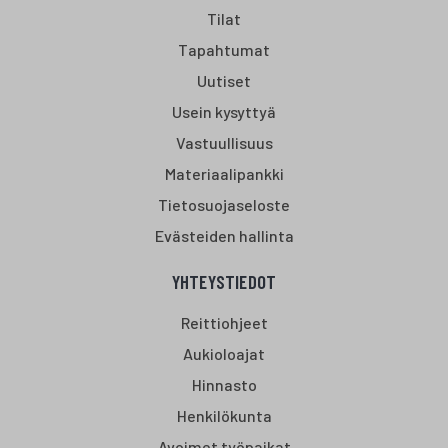
Tilat
Tapahtumat
Uutiset
Usein kysyttyä
Vastuullisuus
Materiaalipankki
Tietosuojaseloste
Evästeiden hallinta
YHTEYSTIEDOT
Reittiohjeet
Aukioloajat
Hinnasto
Henkilökunta
Avoimet työpaikat