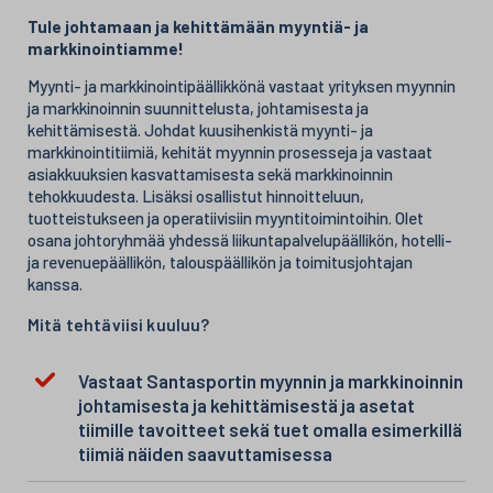
Tule johtamaan ja kehittämään myyntiä- ja
markkinointiamme!
Myynti- ja markkinointipäällikkönä vastaat yrityksen myynnin
ja markkinoinnin suunnittelusta, johtamisesta ja
kehittämisestä. Johdat kuusihenkistä myynti- ja
markkinointitiimiä, kehität myynnin prosesseja ja vastaat
asiakkuuksien kasvattamisesta sekä markkinoinnin
tehokkuudesta. Lisäksi osallistut hinnoitteluun,
tuotteistukseen ja operatiivisiin myyntitoimintoihin. Olet
osana johtoryhmää yhdessä liikuntapalvelupäällikön, hotelli-
ja revenuepäällikön, talouspäällikön ja toimitusjohtajan
kanssa.
Mitä tehtäviisi kuuluu?
Vastaat Santasportin myynnin ja markkinoinnin
johtamisesta ja kehittämisestä ja asetat
tiimille tavoitteet sekä tuet omalla esimerkillä
tiimiä näiden saavuttamisessa