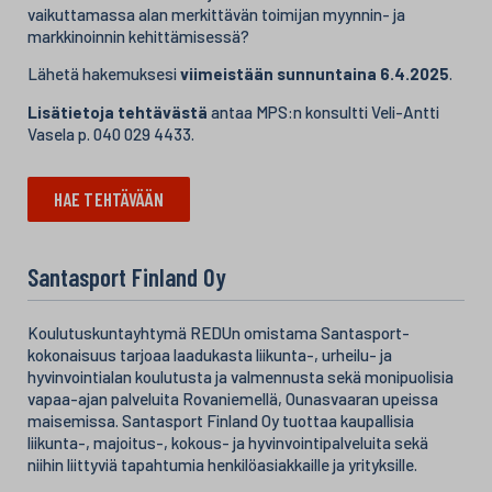
vaikuttamassa alan merkittävän toimijan myynnin- ja
markkinoinnin kehittämisessä?
Lähetä hakemuksesi
viimeistään sunnuntaina 6.4.2025
.
Lisätietoja tehtävästä
antaa MPS:n konsultti Veli-Antti
Vasela p. 040 029 4433.
HAE TEHTÄVÄÄN
Santasport Finland Oy
Koulutuskuntayhtymä REDUn omistama Santasport-
kokonaisuus tarjoaa laadukasta liikunta-, urheilu- ja
hyvinvointialan koulutusta ja valmennusta sekä monipuolisia
vapaa-ajan palveluita Rovaniemellä, Ounasvaaran upeissa
maisemissa.
Santasport Finland Oy tuottaa kaupallisia
liikunta-, majoitus-, kokous- ja hyvinvointipalveluita sekä
niihin liittyviä tapahtumia henkilöasiakkaille ja yrityksille.