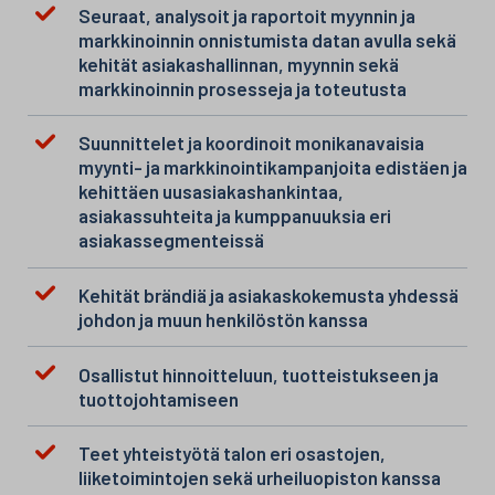
Seuraat, analysoit ja raportoit myynnin ja
markkinoinnin onnistumista datan avulla sekä
kehität asiakashallinnan, myynnin sekä
markkinoinnin prosesseja ja toteutusta
Suunnittelet ja koordinoit monikanavaisia
myynti- ja markkinointikampanjoita edistäen ja
kehittäen uusasiakashankintaa,
asiakassuhteita ja kumppanuuksia eri
asiakassegmenteissä
Kehität brändiä ja asiakaskokemusta yhdessä
johdon ja muun henkilöstön kanssa
Osallistut hinnoitteluun, tuotteistukseen ja
tuottojohtamiseen
Teet yhteistyötä talon eri osastojen,
liiketoimintojen sekä urheiluopiston kanssa