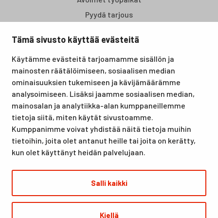
Pyydä tarjous
Tämä sivusto käyttää evästeitä
Santasport Lapin Urheiluopisto on Rovaniemellä sijaitseva
Käytämme evästeitä tarjoamamme sisällön ja
koulutus- ja vapaa-ajan keskus, joka tarjoaa puitteet niin
mainosten räätälöimiseen, sosiaalisen median
lomille, harrastuksille kuin kansainvälisen tason
ominaisuuksien tukemiseen ja kävijämäärämme
urheilutapahtumillekin. Santasport on myös virallinen
analysoimiseen. Lisäksi jaamme sosiaalisen median,
olympiavalmennuskeskus lumi- ja jääurheilulajeissa sekä
mainosalan ja analytiikka-alan kumppaneillemme
taitovalmennuksessa.
tietoja siitä, miten käytät sivustoamme.
Kumppanimme voivat yhdistää näitä tietoja muihin
tietoihin, joita olet antanut heille tai joita on kerätty,
kun olet käyttänyt heidän palvelujaan.
Salli kaikki
© Santasport
Kiellä
Digi- ja mainostoimisto Höyry Rovaniemi ja Oulu