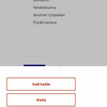
Henkilökunta
Avoimet työpaikat
Pyydä tarjous
Salli kaikki
Kiellä