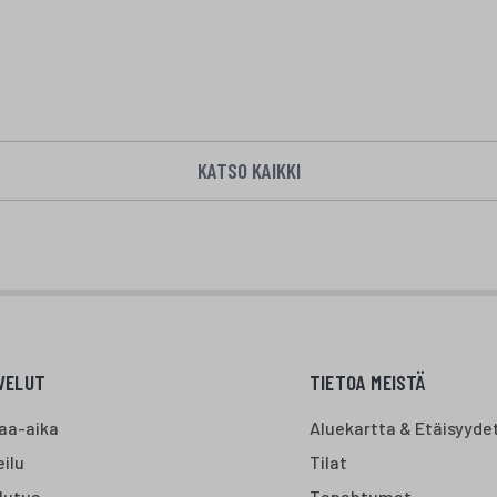
KATSO KAIKKI
VELUT
TIETOA MEISTÄ
aa-aika
Aluekartta & Etäisyyde
ilu
Tilat
lutus
Tapahtumat