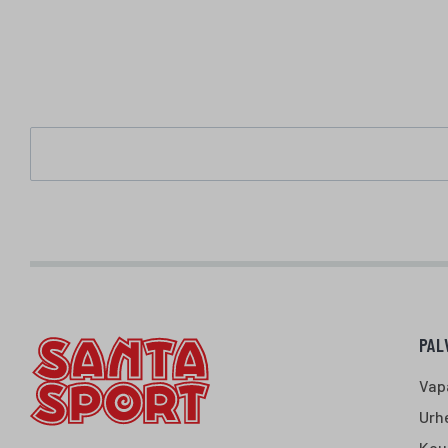
PAL
Vap
Urhe
Kou