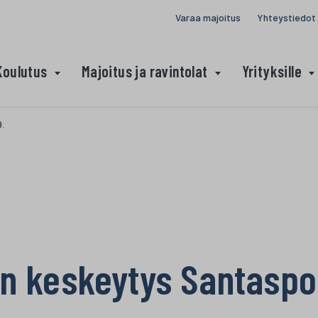
Varaa majoitus
Yhteystiedot
Koulutus
Majoitus ja ravintolat
Yrityksille
9.
keskeytys Santasporti