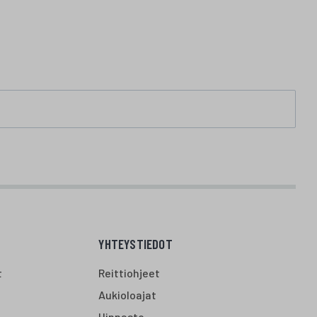
YHTEYSTIEDOT
t
Reittiohjeet
Aukioloajat
Hinnasto