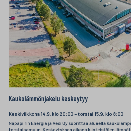
Kaukolämmönjakelu keskeytyy
Keskiviikkona 14.9. klo 20:00 – torstai 15.9. klo 8:00
Napapiirin Energia ja Vesi Oy suorittaa alueella kaukoläm
torstaiaamuun. Keskeytyksen aikana kiinteistöjen lämpöt