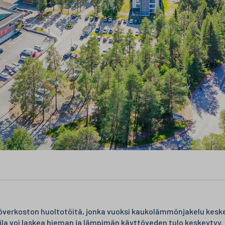
pöverkoston huoltotöitä, jonka vuoksi kaukolämmönjakelu keske
ila voi laskea hieman ja lämpimän käyttöveden tulo keskeytyy