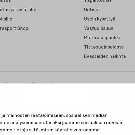
itus ja ravintolat
Uutiset
yksille
Usein kysyttyä
tasport Shop
Vastuullisuus
Materiaalipankki
Tietosuojaseloste
Evästeiden hallinta
us- ja vapaa-ajan keskus, joka
on urheilutapahtumillekin.
urheilulajeissa sekä
ja mainosten räätälöimiseen, sosiaalisen median
mme analysoimiseen. Lisäksi jaamme sosiaalisen median,
emme tietoja siitä, miten käytät sivustoamme.