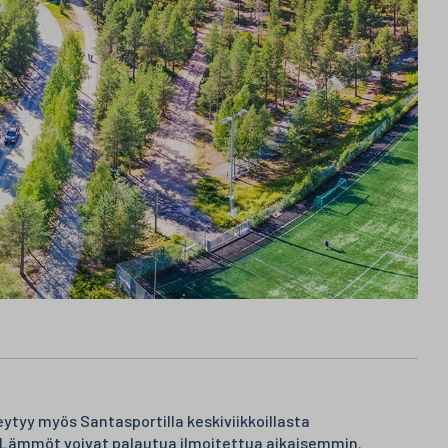
ytyy myös Santasportilla keskiviikkoillasta
. Lämmöt voivat palautua ilmoitettua aikaisemmin.