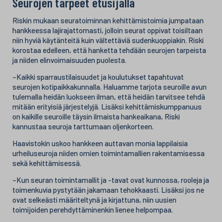
Seurojen tarpeet etusijalla
Riskin mukaan seuratoiminnan kehittämistoimia jumpataan
hankkeessa lajirajattomasti, jolloin seurat oppivat toisiltaan
niin hyviä käytänteitä kuin vältettäviä sudenkuoppiakin. Riski
korostaa edelleen, että hanketta tehdään seurojen tarpeista
ja niiden elinvoimaisuuden puolesta.
–Kaikki sparraustilaisuudet ja koulutukset tapahtuvat
seurojen kotipaikkakunnalla. Haluamme tarjota seuroille avun
tulemalla heidän luokseen ilman, että heidän tarvitsee tehdä
mitään erityisiä järjestelyjä. Lisäksi kehittämiskumppanuus
on kaikille seuroille täysin ilmaista hankeaikana, Riski
kannustaa seuroja tarttumaan oljenkorteen.
Haavistokin uskoo hankkeen auttavan monia lappilaisia
urheiluseuroja niiden omien toimintamallien rakentamisessa
sekä kehittämisessä.
–Kun seuran toimintamallit ja -tavat ovat kunnossa, rooleja ja
toimenkuvia pystytään jakamaan tehokkaasti. Lisäksi jos ne
ovat selkeästi määriteltynä ja kirjattuna, niin uusien
toimijoiden perehdyttäminenkin lienee helpompaa.