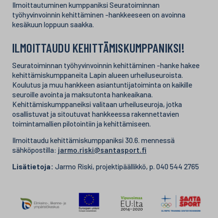
Ilmoittautuminen kumppaniksi Seuratoiminnan
työhyvinvoinnin kehittäminen -hankkeeseen on avoinna
kesäkuun loppuun saakka.
ILMOITTAUDU KEHITTÄMISKUMPPANIKSI!
Seuratoiminnan työhyvinvoinnin kehittäminen -hanke hakee
kehittämiskumppaneita Lapin alueen urheiluseuroista.
Koulutus ja muu hankkeen asiantuntijatoiminta on kaikille
seuroille avointa ja maksutonta hankeaikana.
Kehittämiskumppaneiksi valitaan urheiluseuroja, jotka
osallistuvat ja sitoutuvat hankkeessa rakennettavien
toimintamallien pilotointiin ja kehittämiseen.
Ilmoittaudu kehittämiskumppaniksi 30.6. mennessä
sähköpostilla:
jarmo.riski@santasport.fi
Lisätietoja:
Jarmo Riski, projektipäällikkö, p. 040 544 2765