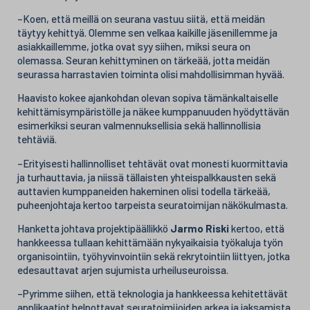
–Koen, että meillä on seurana vastuu siitä, että meidän
täytyy kehittyä. Olemme sen velkaa kaikille jäsenillemme ja
asiakkaillemme, jotka ovat syy siihen, miksi seura on
olemassa. Seuran kehittyminen on tärkeää, jotta meidän
seurassa harrastavien toiminta olisi mahdollisimman hyvää.
Haavisto kokee ajankohdan olevan sopiva tämänkaltaiselle
kehittämisympäristölle ja näkee kumppanuuden hyödyttävän
esimerkiksi seuran valmennuksellisia sekä hallinnollisia
tehtäviä.
–Erityisesti hallinnolliset tehtävät ovat monesti kuormittavia
ja turhauttavia, ja niissä tällaisten yhteispalkkausten sekä
auttavien kumppaneiden hakeminen olisi todella tärkeää,
puheenjohtaja kertoo tarpeista seuratoimijan näkökulmasta.
Hanketta johtava projektipäällikkö
Jarmo Riski
kertoo, että
hankkeessa tullaan kehittämään nykyaikaisia työkaluja työn
organisointiin, työhyvinvointiin sekä rekrytointiin liittyen, jotka
edesauttavat arjen sujumista urheiluseuroissa.
–Pyrimme siihen, että teknologia ja hankkeessa kehitettävät
applikaatiot helpottavat seuratoimijoiden arkea ja jaksamista.