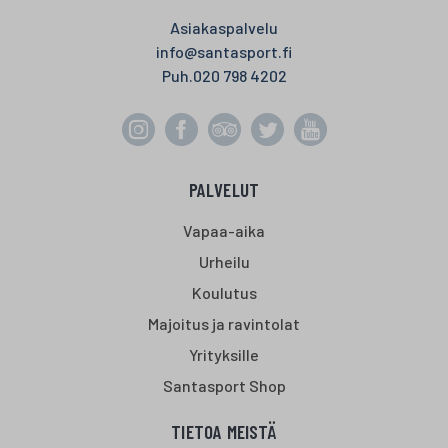
Asiakaspalvelu
info@santasport.fi
Puh.
020 798 4202
PALVELUT
Vapaa-aika
Urheilu
Koulutus
Majoitus ja ravintolat
Yrityksille
Santasport Shop
TIETOA MEISTÄ