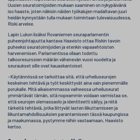
Uusien seuratoimijoiden mukaan saaminen on nykypäivänä
iso haaste, joten näkisin näiden työkalujen madaltavan juuri
heidän kynnystään tulla mukaan toimintaan tulevaisuudessa,
Riski arvelee.
Lapin Lukon lisäksi Rovaniemen seuraparlamentin
puheenjohtajuutta kantava Haavisto ottaa Riskin tavoin
puheeksi seuratoimijoiden ja etenkin vapaaehtoisten
harvenemisen. Parlamentissa ollaan todettu
talkooresurssien määrän vähenevän vuosi vuodelta ja
seuraukset sille ovat kauaskantoiset.
–Käytännössä se tarkoittaa sitä, että urheiluseurojen
keskeinen tehtävä ja työt keskittyvät aina vain pienemmälle
porukalle. Mitä aikaisemmassa vaiheessa urheiluseurat
ymmärtävät tämän, sitä nopeammin voidaan varmistaa se,
että seurojen olemassaolo ja identiteetti säilyy, ja niitä
tärkeitä tehtäviä, jotka liittyvät lasten liikuttamiseen ja
liikuntamahdollisuuksien parantamiseen tässä kaupungissa
ja maakunnassa, pystymme niihin vastaamaan, Haavisto
kertoo.