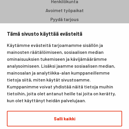
Henkilökunta
Avoimet työpaikat
Pyydä tarjous
Tämä sivusto käyttää evästeitä
Santasport Lapin Urheiluopisto on Rovaniemellä sijaitseva
Käytämme evästeitä tarjoamamme sisällön ja
koulutus- ja vapaa-ajan keskus, joka tarjoaa puitteet niin
mainosten räätälöimiseen, sosiaalisen median
lomille, harrastuksille kuin kansainvälisen tason
ominaisuuksien tukemiseen ja kävijämäärämme
urheilutapahtumillekin. Santasport on myös virallinen
analysoimiseen. Lisäksi jaamme sosiaalisen median,
olympiavalmennuskeskus lumi- ja jääurheilulajeissa sekä
mainosalan ja analytiikka-alan kumppaneillemme
taitovalmennuksessa.
tietoja siitä, miten käytät sivustoamme.
Kumppanimme voivat yhdistää näitä tietoja muihin
tietoihin, joita olet antanut heille tai joita on kerätty,
kun olet käyttänyt heidän palvelujaan.
Salli kaikki