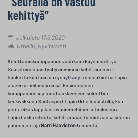
”Seuralla on vastuu
kehittyä”
Julkaistu 17.6.2020
Urheilu, Hyvinvointi
Kehittämiskumppanuus vastikään käynnistettyä
Seuratoiminnan työhyvinvoinnin kehittäminen -
hanketta kohtaan on synnyttänyt mielenkiintoa Lapin
alueen urheiluseuroissa. Ensimmäinen
kumppanuussopimus hankkeeseen solmittiin
keskiviikkona Santasport Lapin Urheiluopistolla, kun
perinteikäs lappilaisrovaniemeläinen urheiluseura
Lapin Lukko sitoutui kehittämään toimintaansa seuran
puheenjohtaja
Harri Haaviston
toimesta.