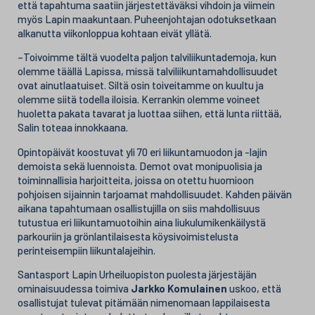
että tapahtuma saatiin järjestettäväksi vihdoin ja viimein
myös Lapin maakuntaan. Puheenjohtajan odotuksetkaan
alkanutta viikonloppua kohtaan eivät yllätä.
–Toivoimme tältä vuodelta paljon talviliikuntademoja, kun
olemme täällä Lapissa, missä talviliikuntamahdollisuudet
ovat ainutlaatuiset. Siltä osin toiveitamme on kuultu ja
olemme siitä todella iloisia. Kerrankin olemme voineet
huoletta pakata tavarat ja luottaa siihen, että lunta riittää,
Salin toteaa innokkaana.
Opintopäivät koostuvat yli 70 eri liikuntamuodon ja -lajin
demoista sekä luennoista. Demot ovat monipuolisia ja
toiminnallisia harjoitteita, joissa on otettu huomioon
pohjoisen sijainnin tarjoamat mahdollisuudet. Kahden päivän
aikana tapahtumaan osallistujilla on siis mahdollisuus
tutustua eri liikuntamuotoihin aina liukulumikenkäilystä
parkouriin ja grönlantilaisesta köysivoimistelusta
perinteisempiin liikuntalajeihin.
Santasport Lapin Urheiluopiston puolesta järjestäjän
ominaisuudessa toimiva
Jarkko Komulainen
uskoo, että
osallistujat tulevat pitämään nimenomaan lappilaisesta