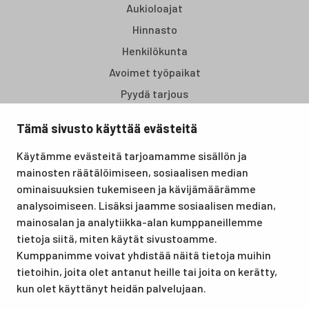
Aukioloajat
Hinnasto
Henkilökunta
Avoimet työpaikat
Pyydä tarjous
Tämä sivusto käyttää evästeitä
Santasport Lapin Urheiluopisto on Rovaniemellä sijaitseva
Käytämme evästeitä tarjoamamme sisällön ja
koulutus- ja vapaa-ajan keskus, joka tarjoaa puitteet niin
mainosten räätälöimiseen, sosiaalisen median
lomille, harrastuksille kuin kansainvälisen tason
ominaisuuksien tukemiseen ja kävijämäärämme
urheilutapahtumillekin. Santasport on myös virallinen
analysoimiseen. Lisäksi jaamme sosiaalisen median,
olympiavalmennuskeskus lumi- ja jääurheilulajeissa sekä
mainosalan ja analytiikka-alan kumppaneillemme
taitovalmennuksessa.
tietoja siitä, miten käytät sivustoamme.
Kumppanimme voivat yhdistää näitä tietoja muihin
tietoihin, joita olet antanut heille tai joita on kerätty,
kun olet käyttänyt heidän palvelujaan.