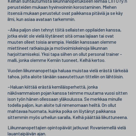
Kelhän suhtautumista liikunnanopetukseen leimaa LIITO ry:n
perusteiden mukaan hyvinvoinnin korostaminen. Miehen
itsensä mukaan perustelut ovat paikkansa pitäviä ja se käy
ilmi, kun asiaa avataan tarkemmin.
–Aika paljon olen tehnyt töitä sellaisten oppilaiden kanssa,
jotka eivät ole vielä löytäneet sitä omaa lajiaan tai ovat
muuten olleet toisia arempia. Heidän kanssaan olemme
miettineet ratkaisuja ja motivoimiskeinoja liikunnan
harjoittamiseksi. Yksi tapa siihen on ollut personal trainer -
malli, jonka olemme Kemiin tuoneet, Kelhä kertoo.
Vuoden liikunnanopettaja haluaa muistaa vielä erästä tärkeää
tahoa, jolta aloite tänään saavutettuun titteliin on lähtöisin.
–Haluan kiittää erästä kemiläisperhettä, jonka
näkövammaisen pojan kanssa teimme muutama vuosi sitten
ison työn hänen ollessaan yläkoulussa. Se merkkaa minulle
todella paljon, kun aloite tuli nimenomaan heiltä. On ollut
mahtavaa huomata, kuinka poika on löytänyt paikkansa
sittemmin myös urheilun saralla, Kelhä päättää liikuttuneena.
Liikunnanopettajien opintopäivät jatkuvat Rovaniemellä vielä
lauantaipäivän ajan.