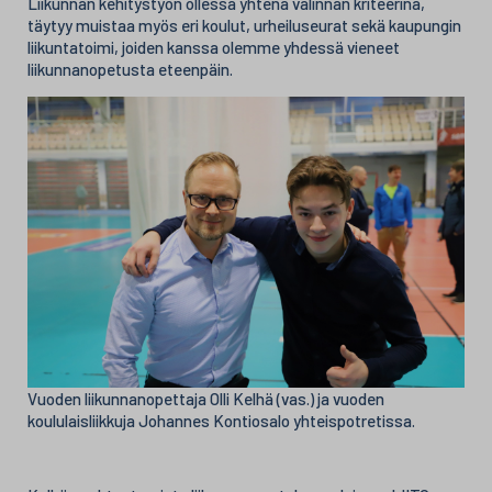
Liikunnan kehitystyön ollessa yhtenä valinnan kriteerinä,
täytyy muistaa myös eri koulut, urheiluseurat sekä kaupungin
liikuntatoimi, joiden kanssa olemme yhdessä vieneet
liikunnanopetusta eteenpäin.
Vuoden liikunnanopettaja Olli Kelhä (vas.) ja vuoden
koululaisliikkuja Johannes Kontiosalo yhteispotretissa.