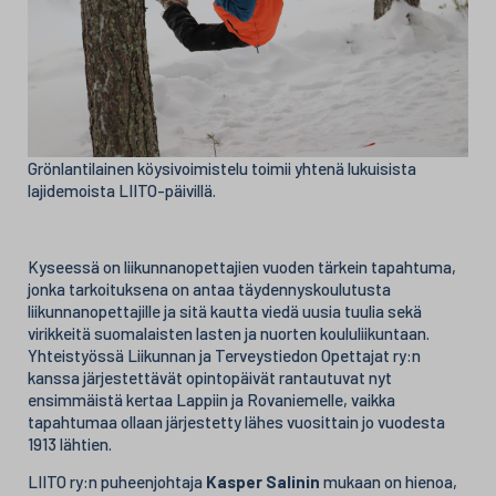
Grönlantilainen köysivoimistelu toimii yhtenä lukuisista
lajidemoista LIITO-päivillä.
Kyseessä on liikunnanopettajien vuoden tärkein tapahtuma,
jonka tarkoituksena on antaa täydennyskoulutusta
liikunnanopettajille ja sitä kautta viedä uusia tuulia sekä
virikkeitä suomalaisten lasten ja nuorten koululiikuntaan.
Yhteistyössä Liikunnan ja Terveystiedon Opettajat ry:n
kanssa järjestettävät opintopäivät rantautuvat nyt
ensimmäistä kertaa Lappiin ja Rovaniemelle, vaikka
tapahtumaa ollaan järjestetty lähes vuosittain jo vuodesta
1913 lähtien.
LIITO ry:n puheenjohtaja
Kasper Salinin
mukaan on hienoa,