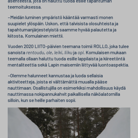
asenteesta, jota on haluttu tuoda esille tapahtuman
teemoituksessa.
–Meidän luminen ympäristö kääntää varmasti monen
suupielet ylöspäin. Uskon, että talvisista olosuhteista ja
tapahtumanjärjestelyistä saamme hyvää palautetta ja
kiitosta, Komulainen miettii.
Vuoden 2020 LIITO-päivien teemana toimii ROLLO, joka tulee
sanoista
rentoudu
,
ole
,
leiki
,
liiku
ja
opi
. Komulaisen mukaan
teemalla ollaan haluttu tuoda esille lappilaista ja kiireetöntä
mentaliteettia sekä Lapin maisemiin liittyvää luontoaspektia.
–Olemme halunneet kannustaa ja luoda sellaisia
aktiviteetteja, joista ei välttämättä muualla pääse
nauttimaan. Osallistujilla on esimerkiksi mahdollisuus käydä
nauttimassa nokipannukahvit paikallisella näköalatornilla
silloin, kun se heille parhaiten sopii.