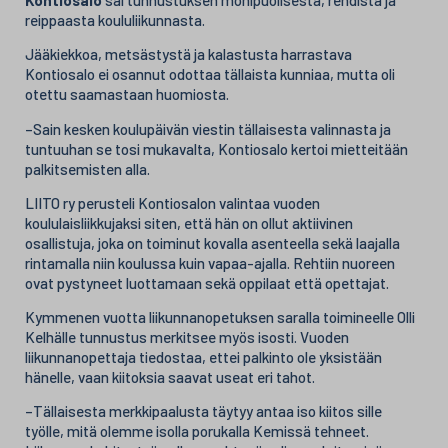
Kontiosalo
sai tunnustuksen monipuolisesta, rehdistä ja
reippaasta koululiikunnasta.
Jääkiekkoa, metsästystä ja kalastusta harrastava
Kontiosalo ei osannut odottaa tällaista kunniaa, mutta oli
otettu saamastaan huomiosta.
–Sain kesken koulupäivän viestin tällaisesta valinnasta ja
tuntuuhan se tosi mukavalta, Kontiosalo kertoi mietteitään
palkitsemisten alla.
LIITO ry perusteli Kontiosalon valintaa vuoden
koululaisliikkujaksi siten, että hän on ollut aktiivinen
osallistuja, joka on toiminut kovalla asenteella sekä laajalla
rintamalla niin koulussa kuin vapaa-ajalla. Rehtiin nuoreen
ovat pystyneet luottamaan sekä oppilaat että opettajat.
Kymmenen vuotta liikunnanopetuksen saralla toimineelle Olli
Kelhälle tunnustus merkitsee myös isosti. Vuoden
liikunnanopettaja tiedostaa, ettei palkinto ole yksistään
hänelle, vaan kiitoksia saavat useat eri tahot.
–Tällaisesta merkkipaalusta täytyy antaa iso kiitos sille
työlle, mitä olemme isolla porukalla Kemissä tehneet.