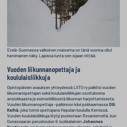
Etelä-Suomessa valkoinen maisema on tänä vuonna ollut
harvinainen näky. Lapissa lunta sen sijaan riittää.
Vuoden liikunnanopettaja ja
koululaisliikkuja
Opintopäivien avauksen yhteydessä LIITO ry palkitsi vuoden
liikunnanopettajan sekä koululaisliikkujan osoituksena
ansiokkaasta ja esimerkillisestä liikunnan harjoittamisesta.
Vuoden liikunnanopettaja -palkinnon kävi pokkaamassa
Olli
Kelhä
, joka toimii opettajana Hepolan koululla Kemissä.
Vuoden koululaisliikkuja löytyi puolestaan Rovaniemeltä, kun
Ounasvaaran peruskoulun 9. luokkalainen
Johannes