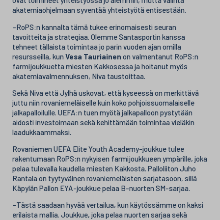
ovat toimineet yhteistyössä jo aiemmin, mutta valinta
akatemiaohjelmaan syventää yhteistyötä entisestään.
–RoPS:n kannalta tämä tukee erinomaisesti seuran
tavoitteita ja strategiaa. Olemme Santasportin kanssa
tehneet tällaista toimintaa jo parin vuoden ajan omilla
resursseilla, kun
Vesa Tauriainen
on valmentanut RoPS:n
farmijoukkuetta miesten Kakkosessa ja hoitanut myös
akatemiavalmennuksen, Niva taustoittaa.
Sekä Niva että Jylhä uskovat, että kyseessä on merkittävä
juttu niin rovaniemeläiselle kuin koko pohjoissuomalaiselle
jalkapalloilulle. UEFA:n tuen myötä jalkapalloon pystytään
aidosti investoimaan sekä kehittämään toimintaa vieläkin
laadukkaammaksi.
Rovaniemen UEFA Elite Youth Academy-joukkue tulee
rakentumaan RoPS:n nykyisen farmijoukkueen ympärille, joka
pelaa tulevalla kaudella miesten Kakkosta. Palloliiton Juho
Rantala on tyytyväinen rovaniemeläisten sarjatasoon, sillä
Käpylän Pallon EYA-joukkue pelaa B-nuorten SM-sarjaa.
–Tästä saadaan hyvää vertailua, kun käytössämme on kaksi
erilaista mallia. Joukkue, joka pelaa nuorten sarjaa sekä