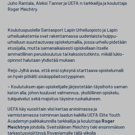
Juho Rantala, Aleksi Tanner ja UEFA:n tarkkailija ja kouluttaja
Roger Meichtry.
Koulutuspuolelle Santasport Lapin Urheiluopisto ja Lapin
urheiluakatemia ovat rakentamassa uudenlaista huippu-
urheiluun suuntautuvaa opiskelumallia, jossa urheilu pidetään
etusijalla, mutta samanaikaisesti opiskellaan itselle
ammatillinen peruskoulutus tai kaksoistutkinto, mikäli lukio-
opinnot halutaan yhdistää mukaan.
Reijo Jylhä avaa, että ensi syksynä starttaava opiskelumalli
on hyvin pitkälti sisäoppilaitostyyppinen.
– Koulutuksen ajan opiskelijalle järjestetään täysihoito saman
katon alla, johon kuuluvat valmennus, yksilöllinen opiskelu,
tukipalvelut sekä majoitus täysine ruokailuineen.
UEFA käy vuosittain viisi kertaa arvioimassa ja
varmistamassa toiminnan laadun kaikilla UEFA Elite Youth
Academyn paikkakunnilla tarkkailija ja kouluttaja
Roger
Meichtryn
johdolla. Sveitsiläinen Meichtry teki ensimmäisen
tarkastusvisiittinsä Rovaniemelle tällä viikolla