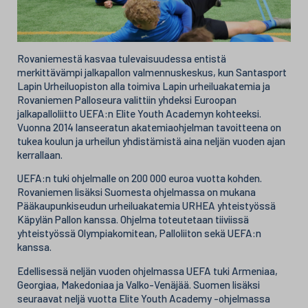
Rovaniemestä kasvaa tulevaisuudessa entistä
merkittävämpi jalkapallon valmennuskeskus, kun Santasport
Lapin Urheiluopiston alla toimiva Lapin urheiluakatemia ja
Rovaniemen Palloseura valittiin yhdeksi Euroopan
jalkapalloliitto UEFA:n Elite Youth Academyn kohteeksi.
Vuonna 2014 lanseeratun akatemiaohjelman tavoitteena on
tukea koulun ja urheilun yhdistämistä aina neljän vuoden ajan
kerrallaan.
UEFA:n tuki ohjelmalle on 200 000 euroa vuotta kohden.
Rovaniemen lisäksi Suomesta ohjelmassa on mukana
Pääkaupunkiseudun urheiluakatemia URHEA yhteistyössä
Käpylän Pallon kanssa. Ohjelma toteutetaan tiiviissä
yhteistyössä Olympiakomitean, Palloliiton sekä UEFA:n
kanssa.
Edellisessä neljän vuoden ohjelmassa UEFA tuki Armeniaa,
Georgiaa, Makedoniaa ja Valko-Venäjää. Suomen lisäksi
seuraavat neljä vuotta Elite Youth Academy -ohjelmassa