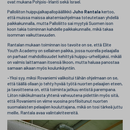
ovat mukana Pohjois-Irlanti sekä Israel.
Palloliiton huippujalkapallopäällikkö
Juho Rantala
kertoo,
että muissa maissa akatemiaohjelmaa toteutetaan yhdellä
paikkakunnalla, mutta Palloliitto sai myytyä Suomen ison
koon takia toiminnan kahdelle paikkakunnalle, mikä takaa
isomman vaikuttavuuden.
Rantalan mukaan toiminnan iso tavoite on se, että Elite
Youth Academy on sellainen paikka, jossa nuorella pelaajalla
on parhaat mahdollisuudet kehittyä huippu-urheilijaksi, mikäli
on valmis laittamaan itsensä likoon, mutta haluaa panostaa
samaan aikaan myös koulunkäyntiin.
–Yksi syy, miksi Rovaniemi valikoitui tähän ohjelmaan on se,
että täällä ollaan jo tehty hyvää työtä nuorten pelaajien eteen,
ja tavoitteena on, että toiminta jatkuu entistä parempana.
Liiton näkökulmasta yhtenä vahvuutena pidettiin myös sitä,
että Rovaniemi on viime vuosina profiloitunut nuorten
suomalaisten pelaajien kouluttajana, mikä on tosi tärkeä juttu
meille, Rantala avaa valintakriteereitä.