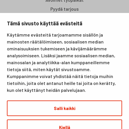
Pyydä tarjous
Tämä sivusto käyttää evästeitä
Santasport Lapin Urheiluopisto on Rovaniemellä sijaitseva
Käytämme evästeitä tarjoamamme sisällön ja
koulutus- ja vapaa-ajan keskus, joka tarjoaa puitteet niin
mainosten räätälöimiseen, sosiaalisen median
lomille, harrastuksille kuin kansainvälisen tason
ominaisuuksien tukemiseen ja kävijämäärämme
urheilutapahtumillekin. Santasport on myös virallinen
analysoimiseen. Lisäksi jaamme sosiaalisen median,
olympiavalmennuskeskus lumi- ja jääurheilulajeissa sekä
mainosalan ja analytiikka-alan kumppaneillemme
taitovalmennuksessa.
tietoja siitä, miten käytät sivustoamme.
Kumppanimme voivat yhdistää näitä tietoja muihin
tietoihin, joita olet antanut heille tai joita on kerätty,
kun olet käyttänyt heidän palvelujaan.
Salli kaikki
© Santasport
Kiellä
Digi- ja mainostoimisto Höyry Rovaniemi ja Oulu