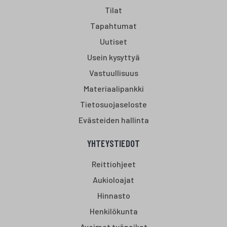
Tilat
Tapahtumat
Uutiset
Usein kysyttyä
Vastuullisuus
Materiaalipankki
Tietosuojaseloste
Evästeiden hallinta
YHTEYSTIEDOT
Reittiohjeet
Aukioloajat
Hinnasto
Henkilökunta
Avoimet työpaikat