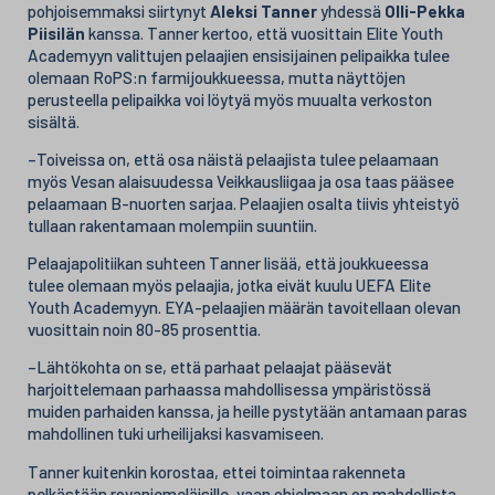
pohjoisemmaksi siirtynyt
Aleksi Tanner
yhdessä
Olli-Pekka
Piisilän
kanssa. Tanner kertoo, että vuosittain Elite Youth
Academyyn valittujen pelaajien ensisijainen pelipaikka tulee
olemaan RoPS:n farmijoukkueessa, mutta näyttöjen
perusteella pelipaikka voi löytyä myös muualta verkoston
sisältä.
–Toiveissa on, että osa näistä pelaajista tulee pelaamaan
myös Vesan alaisuudessa Veikkausliigaa ja osa taas pääsee
pelaamaan B-nuorten sarjaa. Pelaajien osalta tiivis yhteistyö
tullaan rakentamaan molempiin suuntiin.
Pelaajapolitiikan suhteen Tanner lisää, että joukkueessa
tulee olemaan myös pelaajia, jotka eivät kuulu UEFA Elite
Youth Academyyn. EYA-pelaajien määrän tavoitellaan olevan
vuosittain noin 80-85 prosenttia.
–Lähtökohta on se, että parhaat pelaajat pääsevät
harjoittelemaan parhaassa mahdollisessa ympäristössä
muiden parhaiden kanssa, ja heille pystytään antamaan paras
mahdollinen tuki urheilijaksi kasvamiseen.
Tanner kuitenkin korostaa, ettei toimintaa rakenneta
pelkästään rovaniemeläisille, vaan ohjelmaan on mahdollista