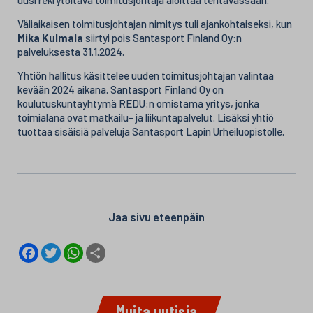
Väliaikaisen toimitusjohtajan nimitys tuli ajankohtaiseksi, kun
Mika Kulmala
siirtyi pois Santasport Finland Oy:n
palveluksesta 31.1.2024.
Yhtiön hallitus käsittelee uuden toimitusjohtajan valintaa
kevään 2024 aikana. Santasport Finland Oy on
koulutuskuntayhtymä REDU:n omistama yritys, jonka
toimialana ovat matkailu- ja liikuntapalvelut. Lisäksi yhtiö
tuottaa sisäisiä palveluja Santasport Lapin Urheiluopistolle.
Jaa sivu eteenpäin
F
T
W
S
a
w
h
h
c
i
a
a
e
t
t
r
b
t
s
e
o
e
A
Muita uutisia