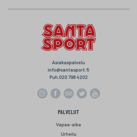
Asiakaspalvelu
info@santasport.fi
Puh.
020 798 4202
PALVELUT
Vapaa-aika
Urheilu