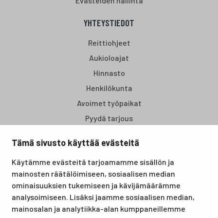
Evästeiden hallinta
YHTEYSTIEDOT
Reittiohjeet
Aukioloajat
Hinnasto
Henkilökunta
Avoimet työpaikat
Pyydä tarjous
Tämä sivusto käyttää evästeitä
Santasport Lapin Urheiluopisto on Rovaniemellä sijaitseva
Käytämme evästeitä tarjoamamme sisällön ja
koulutus- ja vapaa-ajan keskus, joka tarjoaa puitteet niin
mainosten räätälöimiseen, sosiaalisen median
lomille, harrastuksille kuin kansainvälisen tason
ominaisuuksien tukemiseen ja kävijämäärämme
urheilutapahtumillekin. Santasport on myös virallinen
analysoimiseen. Lisäksi jaamme sosiaalisen median,
olympiavalmennuskeskus lumi- ja jääurheilulajeissa sekä
mainosalan ja analytiikka-alan kumppaneillemme
taitovalmennuksessa.