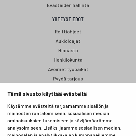
Evästeiden hallinta
YHTEYSTIEDOT
Reittiohjeet
Aukioloajat
Hinnasto
Henkilökunta
Avoimet työpaikat
Pyydä tarjous
Tämä sivusto käyttää evästeitä
Santasport Lapin Urheiluopisto on Rovaniemellä sijaitseva
Käytämme evästeitä tarjoamamme sisällön ja
koulutus- ja vapaa-ajan keskus, joka tarjoaa puitteet niin
mainosten räätälöimiseen, sosiaalisen median
lomille, harrastuksille kuin kansainvälisen tason
ominaisuuksien tukemiseen ja kävijämäärämme
urheilutapahtumillekin. Santasport on myös virallinen
analysoimiseen. Lisäksi jaamme sosiaalisen median,
olympiavalmennuskeskus lumi- ja jääurheilulajeissa sekä
mainosalan ja analytiikka-alan kumppaneillemme
taitovalmennuksessa.