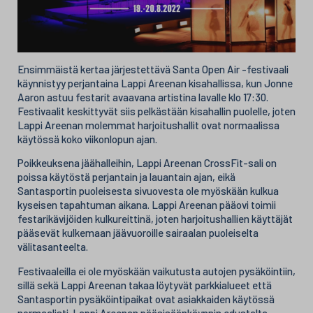
Ensimmäistä kertaa järjestettävä Santa Open Air -festivaali
käynnistyy perjantaina Lappi Areenan kisahallissa, kun Jonne
Aaron astuu festarit avaavana artistina lavalle klo 17:30.
Festivaalit keskittyvät siis pelkästään kisahallin puolelle, joten
Lappi Areenan molemmat harjoitushallit ovat normaalissa
käytössä koko viikonlopun ajan.
Poikkeuksena jäähalleihin, Lappi Areenan CrossFit-sali on
poissa käytöstä perjantain ja lauantain ajan, eikä
Santasportin puoleisesta sivuovesta ole myöskään kulkua
kyseisen tapahtuman aikana. Lappi Areenan pääovi toimii
festarikävijöiden kulkureittinä, joten harjoitushallien käyttäjät
pääsevät kulkemaan jäävuoroille sairaalan puoleiselta
välitasanteelta.
Festivaaleilla ei ole myöskään vaikutusta autojen pysäköintiin,
sillä sekä Lappi Areenan takaa löytyvät parkkialueet että
Santasportin pysäköintipaikat ovat asiakkaiden käytössä
normaalisti. Lappi Areenan pääsisäänkäynnin edustalta