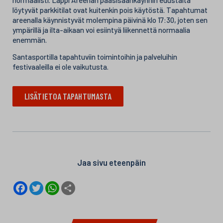
löytyvät parkkitilat ovat kuitenkin pois käytöstä. Tapahtumat
areenalla käynnistyvät molempina päivinä klo 17:30, joten sen
ympärillä ja ilta-aikaan voi esiintyä liikennettä normaalia
enemmän.
Santasportilla tapahtuviin toimintoihin ja palveluihin
festivaaleilla ei ole vaikutusta.
LISÄTIETOA TAPAHTUMASTA
Jaa sivu eteenpäin
F
T
W
S
a
w
h
h
c
i
a
a
e
t
t
r
b
t
s
e