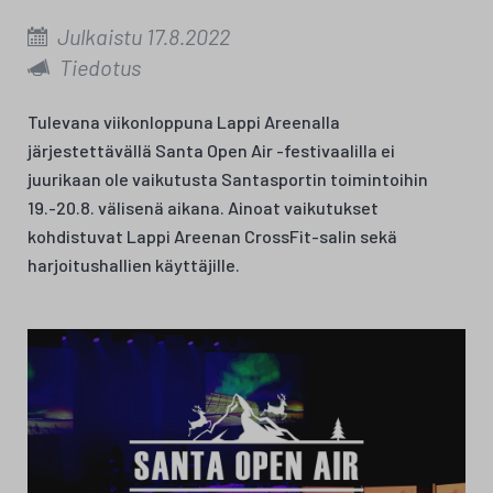
Julkaistu 17.8.2022
Tiedotus
Tulevana viikonloppuna Lappi Areenalla
järjestettävällä Santa Open Air -festivaalilla ei
juurikaan ole vaikutusta Santasportin toimintoihin
19.-20.8. välisenä aikana. Ainoat vaikutukset
kohdistuvat Lappi Areenan CrossFit-salin sekä
harjoitushallien käyttäjille.