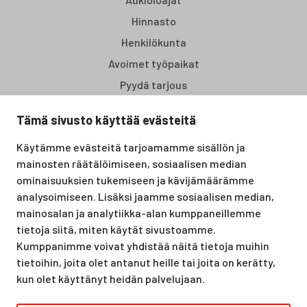
Hinnasto
Henkilökunta
Avoimet työpaikat
Pyydä tarjous
Tämä sivusto käyttää evästeitä
Santasport Lapin Urheiluopisto on Rovaniemellä sijaitseva
Käytämme evästeitä tarjoamamme sisällön ja
koulutus- ja vapaa-ajan keskus, joka tarjoaa puitteet niin
mainosten räätälöimiseen, sosiaalisen median
lomille, harrastuksille kuin kansainvälisen tason
ominaisuuksien tukemiseen ja kävijämäärämme
urheilutapahtumillekin. Santasport on myös virallinen
analysoimiseen. Lisäksi jaamme sosiaalisen median,
olympiavalmennuskeskus lumi- ja jääurheilulajeissa sekä
mainosalan ja analytiikka-alan kumppaneillemme
taitovalmennuksessa.
tietoja siitä, miten käytät sivustoamme.
Kumppanimme voivat yhdistää näitä tietoja muihin
tietoihin, joita olet antanut heille tai joita on kerätty,
kun olet käyttänyt heidän palvelujaan.