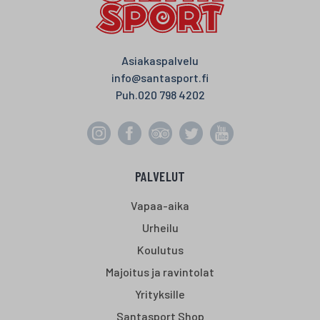
Asiakaspalvelu
info@santasport.fi
Puh.
020 798 4202
PALVELUT
Vapaa-aika
Urheilu
Koulutus
Majoitus ja ravintolat
Yrityksille
Santasport Shop