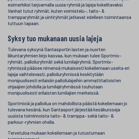
esimerkiksi tarjoamalla uusia ryhmiä ja lajeja kokeiltavaksi.
Vanhat tutut ryhmät, kuten voimistelu-, taito- &
trampparyhmät ja uintiryhmät jatkavat edelleen toimintaansa
tuttuun tapaan.
Syksy tuo mukanaan uusia lajeja
Tulevana syksynä Santasportin lasten ja nuorten
liikuntaryhmien kirjo kasvaa, kun mukaan tulee Sportmix-
ryhmät, palloiluryhmät sekä lumilajiryhmä. Sportmix-
ryhmissä pääsee nimensä mukaisesti kokeilemaan useita eri
lajeja vaihtelevasti, palloiluryhmissä keskitytään
monipuolisesti erilaisiin palloilulajeihin ammattitaitoisten
ohjaajien johdolla ja lumilajiryhmässä touhutaan
monipuolisesti erilaisten lumilajien merkeissä.
Sportmixiä ja palloilua on mahdollista päästä kokeilemaan jo
tulevana kesänä, kun Santasport järjestää kesäkursseja
uusista toiminnoista taito- & tramppa- sekä taito- &
parkour-ryhmien ohella.
Tervetuloa mukaan kokeilemaan ja tutustumaan
toimintaamme!