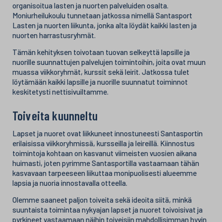
organisoitua lasten ja nuorten palveluiden osalta.
Moniurheilukoulu tunnetaan jatkossa nimellä Santasport
Lasten ja nuorten liikunta, jonka alta löydät kaikki lasten ja
nuorten harrastusryhmät.
Tämän kehityksen toivotaan tuovan selkeyttä lapsille ja
nuorille suunnattujen palvelujen toimintoihin, joita ovat muun
muassa viikkoryhmät, kurssit sekä leirit. Jatkossa tulet
löytämään kaikki lapsille ja nuorille suunnatut toiminnot
keskitetysti nettisivuiltamme.
Toiveita kuunneltu
Lapset ja nuoret ovat liikkuneet innostuneesti Santasportin
erilaisissa viikkoryhmissä, kursseilla ja leireillä. Kiinnostus
toimintoja kohtaan on kasvanut viimeisten vuosien aikana
huimasti, joten pyrimme Santasportilla vastaamaan tähän
kasvavaan tarpeeseen liikuttaa monipuolisesti alueemme
lapsia ja nuoria innostavalla otteella.
Olemme saaneet paljon toiveita sekä ideoita siitä, minkä
suuntaista toimintaa nykyajan lapset ja nuoret toivoisivat ja
pyrkineet vastaamaan näihin toiveisiin mahdollisimman hyvin