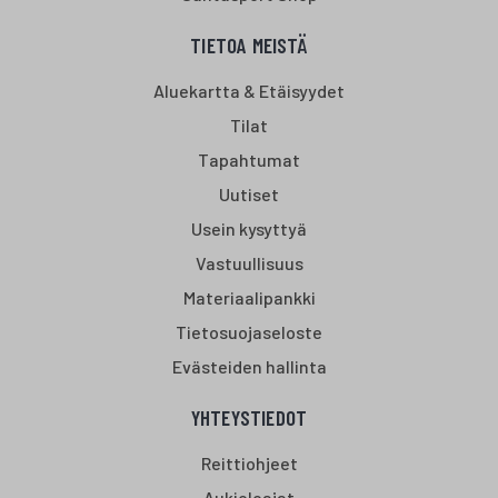
TIETOA MEISTÄ
Aluekartta & Etäisyydet
Tilat
Tapahtumat
Uutiset
Usein kysyttyä
Vastuullisuus
Materiaalipankki
Tietosuojaseloste
Evästeiden hallinta
YHTEYSTIEDOT
Reittiohjeet
Aukioloajat