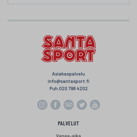
Asiakaspalvelu
info@santasport.fi
Puh.
020 798 4202
PALVELUT
Vapaa-aika