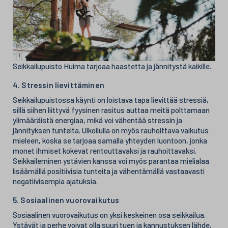
Seikkailupuisto Huima tarjoaa haastetta ja jännitystä kaikille.
4. Stressin lievittäminen
Seikkailupuistossa käynti on loistava tapa lievittää stressiä,
sillä siihen liittyvä fyysinen rasitus auttaa meitä polttamaan
ylimääräistä energiaa, mikä voi vähentää stressin ja
jännityksen tunteita. Ulkoilulla on myös rauhoittava vaikutus
mieleen, koska se tarjoaa samalla yhteyden luontoon, jonka
monet ihmiset kokevat rentouttavaksi ja rauhoittavaksi.
Seikkaileminen ystävien kanssa voi myös parantaa mielialaa
lisäämällä positiivisia tunteita ja vähentämällä vastaavasti
negatiivisempia ajatuksia.
5. Sosiaalinen vuorovaikutus
Sosiaalinen vuorovaikutus on yksi keskeinen osa seikkailua.
Ystävät ja perhe voivat olla suuri tuen ja kannustuksen lähde,