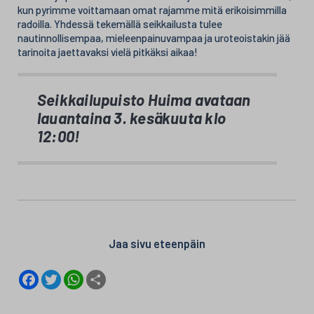
kun pyrimme voittamaan omat rajamme mitä erikoisimmilla
radoilla. Yhdessä tekemällä seikkailusta tulee
nautinnollisempaa, mieleenpainuvampaa ja uroteoistakin jää
tarinoita jaettavaksi vielä pitkäksi aikaa!
Seikkailupuisto Huima avataan
lauantaina 3. kesäkuuta klo
12:00!
Jaa sivu eteenpäin
F
T
W
S
a
w
h
h
c
i
a
a
e
t
t
r