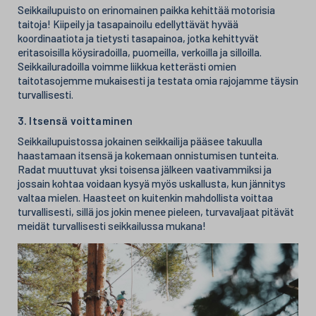
Seikkailupuisto on erinomainen paikka kehittää motorisia
taitoja! Kiipeily ja tasapainoilu edellyttävät hyvää
koordinaatiota ja tietysti tasapainoa, jotka kehittyvät
eritasoisilla köysiradoilla, puomeilla, verkoilla ja silloilla.
Seikkailuradoilla voimme liikkua ketterästi omien
taitotasojemme mukaisesti ja testata omia rajojamme täysin
turvallisesti.
3. Itsensä voittaminen
Seikkailupuistossa jokainen seikkailija pääsee takuulla
haastamaan itsensä ja kokemaan onnistumisen tunteita.
Radat muuttuvat yksi toisensa jälkeen vaativammiksi ja
jossain kohtaa voidaan kysyä myös uskallusta, kun jännitys
valtaa mielen. Haasteet on kuitenkin mahdollista voittaa
turvallisesti, sillä jos jokin menee pieleen, turvavaljaat pitävät
meidät turvallisesti seikkailussa mukana!