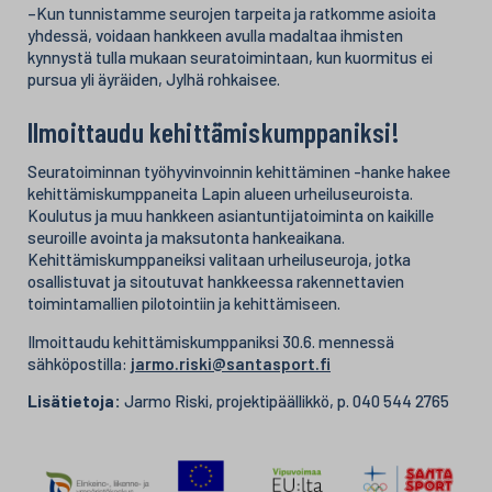
–Kun tunnistamme seurojen tarpeita ja ratkomme asioita
yhdessä, voidaan hankkeen avulla madaltaa ihmisten
kynnystä tulla mukaan seuratoimintaan, kun kuormitus ei
pursua yli äyräiden, Jylhä rohkaisee.
Ilmoittaudu kehittämiskumppaniksi!
Seuratoiminnan työhyvinvoinnin kehittäminen -hanke hakee
kehittämiskumppaneita Lapin alueen urheiluseuroista.
Koulutus ja muu hankkeen asiantuntijatoiminta on kaikille
seuroille avointa ja maksutonta hankeaikana.
Kehittämiskumppaneiksi valitaan urheiluseuroja, jotka
osallistuvat ja sitoutuvat hankkeessa rakennettavien
toimintamallien pilotointiin ja kehittämiseen.
Ilmoittaudu kehittämiskumppaniksi 30.6. mennessä
sähköpostilla:
jarmo.riski@santasport.fi
Lisätietoja:
Jarmo Riski, projektipäällikkö, p. 040 544 2765