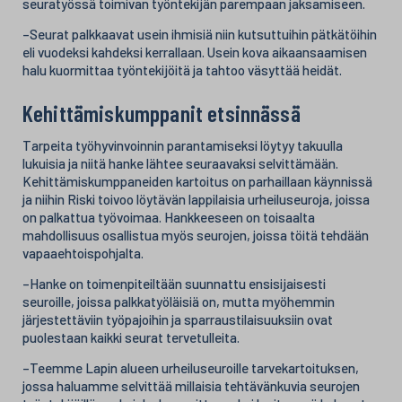
seuratyössä toimivan työntekijän parempaan jaksamiseen.
–Seurat palkkaavat usein ihmisiä niin kutsuttuihin pätkätöihin
eli vuodeksi kahdeksi kerrallaan. Usein kova aikaansaamisen
halu kuormittaa työntekijöitä ja tahtoo väsyttää heidät.
Kehittämiskumppanit etsinnässä
Tarpeita työhyvinvoinnin parantamiseksi löytyy takuulla
lukuisia ja niitä hanke lähtee seuraavaksi selvittämään.
Kehittämiskumppaneiden kartoitus on parhaillaan käynnissä
ja niihin Riski toivoo löytävän lappilaisia urheiluseuroja, joissa
on palkattua työvoimaa. Hankkeeseen on toisaalta
mahdollisuus osallistua myös seurojen, joissa töitä tehdään
vapaaehtoispohjalta.
–Hanke on toimenpiteiltään suunnattu ensisijaisesti
seuroille, joissa palkkatyöläisiä on, mutta myöhemmin
järjestettäviin työpajoihin ja sparraustilaisuuksiin ovat
puolestaan kaikki seurat tervetulleita.
–Teemme Lapin alueen urheiluseuroille tarvekartoituksen,
jossa haluamme selvittää millaisia tehtävänkuvia seurojen