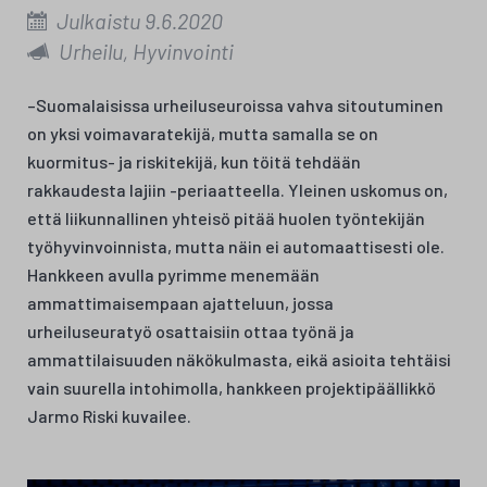
Julkaistu 9.6.2020
Urheilu, Hyvinvointi
–Suomalaisissa urheiluseuroissa vahva sitoutuminen
on yksi voimavaratekijä, mutta samalla se on
kuormitus- ja riskitekijä, kun töitä tehdään
rakkaudesta lajiin -periaatteella. Yleinen uskomus on,
että liikunnallinen yhteisö pitää huolen työntekijän
työhyvinvoinnista, mutta näin ei automaattisesti ole.
Hankkeen avulla pyrimme menemään
ammattimaisempaan ajatteluun, jossa
urheiluseuratyö osattaisiin ottaa työnä ja
ammattilaisuuden näkökulmasta, eikä asioita tehtäisi
vain suurella intohimolla, hankkeen projektipäällikkö
Jarmo Riski kuvailee.