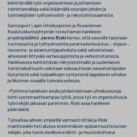
kehittämällä työn organisoimisen ja johtamisen
toimintamalleja sekä lisäämällä seurojen johdon ja
työntekijöiden työhyvinvointi- ja rekrytointiosaamista.
Santasport Lapin Urheiluopiston ja Rovaniemen
Koulutuskuntayhtymän toteuttaman hankkeen
projektipäällikkö
Jarmo Riski
kertoo, että seuroille tarjotaan
tuottavuutta ja työhyvinvointia parantavia koulutus-, ohjaus-,
neuvonta- ja asiantuntijapalveluita sekä vahvistetaan
aiheeseen liittyvää vertaisoppimista ja verkostoitumista.
Hankkeessa kehitettävän rekrytointimallin ja uudenlaisen
toimintakulttuurin uskotaan edesauttavan seuratoimijoiden
löytymistä sekä työpaikkojen syntymistä lappilaisen urheilun
ja liikunnan osaajille tulevaisuudessa.
–Pyrimme hankkeen avulla johdattelemaan urheiluseuroja
kohti systemaattisempaa työtä, jossa työ on organisoitua ja
työntekijät jaksavat paremmin, Riski avaa hankkeen
päämääriä.
Työsarkaa aiheen ympärillä varmasti riittää ja Riski
mainitseekin heti alussa ensimmäisen epävarmuutta luovan
tekijän, joka toimii oleellisena lähtö- ja muutoskohtana