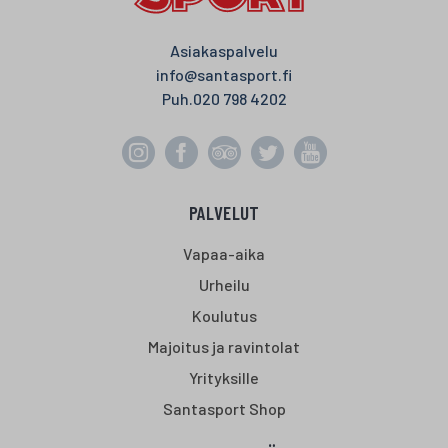
Asiakaspalvelu
info@santasport.fi
Puh.
020 798 4202
PALVELUT
Vapaa-aika
Urheilu
Koulutus
Majoitus ja ravintolat
Yrityksille
Santasport Shop