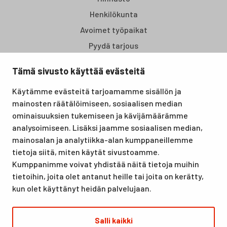
Henkilökunta
Avoimet työpaikat
Pyydä tarjous
Tämä sivusto käyttää evästeitä
Santasport Lapin Urheiluopisto on Rovaniemellä sijaitseva
Käytämme evästeitä tarjoamamme sisällön ja
koulutus- ja vapaa-ajan keskus, joka tarjoaa puitteet niin
mainosten räätälöimiseen, sosiaalisen median
lomille, harrastuksille kuin kansainvälisen tason
ominaisuuksien tukemiseen ja kävijämäärämme
urheilutapahtumillekin. Santasport on myös virallinen
analysoimiseen. Lisäksi jaamme sosiaalisen median,
olympiavalmennuskeskus lumi- ja jääurheilulajeissa sekä
mainosalan ja analytiikka-alan kumppaneillemme
taitovalmennuksessa.
tietoja siitä, miten käytät sivustoamme.
Kumppanimme voivat yhdistää näitä tietoja muihin
tietoihin, joita olet antanut heille tai joita on kerätty,
kun olet käyttänyt heidän palvelujaan.
Salli kaikki