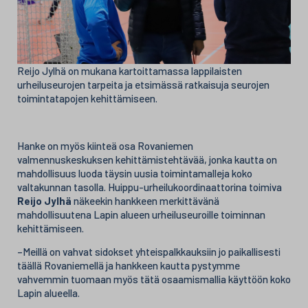
Reijo Jylhä on mukana kartoittamassa lappilaisten
urheiluseurojen tarpeita ja etsimässä ratkaisuja seurojen
toimintatapojen kehittämiseen.
Hanke on myös kiinteä osa Rovaniemen
valmennuskeskuksen kehittämistehtävää, jonka kautta on
mahdollisuus luoda täysin uusia toimintamalleja koko
valtakunnan tasolla. Huippu-urheilukoordinaattorina toimiva
Reijo Jylhä
näkeekin hankkeen merkittävänä
mahdollisuutena Lapin alueen urheiluseuroille toiminnan
kehittämiseen.
–Meillä on vahvat sidokset yhteispalkkauksiin jo paikallisesti
täällä Rovaniemellä ja hankkeen kautta pystymme
vahvemmin tuomaan myös tätä osaamismallia käyttöön koko
Lapin alueella.