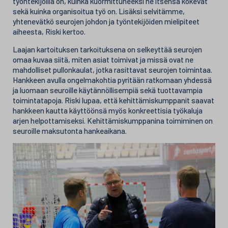
työntekijöillä on, kuinka kuormittuneeksi he itsensä kokevat
sekä kuinka organisoitua työ on. Lisäksi selvitämme,
yhtenevätkö seurojen johdon ja työntekijöiden mielipiteet
aiheesta, Riski kertoo.
Laajan kartoituksen tarkoituksena on selkeyttää seurojen
omaa kuvaa siitä, miten asiat toimivat ja missä ovat ne
mahdolliset pullonkaulat, jotka rasittavat seurojen toimintaa.
Hankkeen avulla ongelmakohtia pyritään ratkomaan yhdessä
ja luomaan seuroille käytännöllisempiä sekä tuottavampia
toimintatapoja. Riski lupaa, että kehittämiskumppanit saavat
hankkeen kautta käyttöönsä myös konkreettisia työkaluja
arjen helpottamiseksi. Kehittämiskumppanina toimiminen on
seuroille maksutonta hankeaikana.