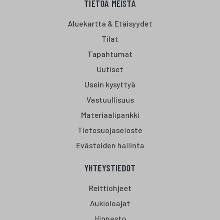
TIETOA MEISTÄ
Aluekartta & Etäisyydet
Tilat
Tapahtumat
Uutiset
Usein kysyttyä
Vastuullisuus
Materiaalipankki
Tietosuojaseloste
Evästeiden hallinta
YHTEYSTIEDOT
Reittiohjeet
Aukioloajat
Hinnasto