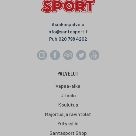
Asiakaspalvelu
info@santasport.fi
Puh.
020 798 4202
PALVELUT
Vapaa-aika
Urheilu
Koulutus
Majoitus ja ravintolat
Yrityksille
Santasport Shop