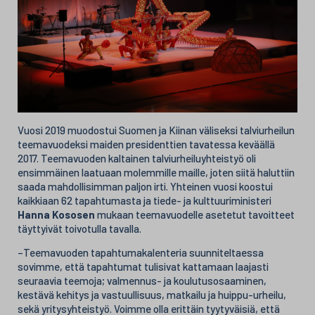
Vuosi 2019 muodostui Suomen ja Kiinan väliseksi talviurheilun
teemavuodeksi maiden presidenttien tavatessa keväällä
2017. Teemavuoden kaltainen talviurheiluyhteistyö oli
ensimmäinen laatuaan molemmille maille, joten siitä haluttiin
saada mahdollisimman paljon irti. Yhteinen vuosi koostui
kaikkiaan 62 tapahtumasta ja tiede- ja kulttuuriministeri
Hanna Kososen
mukaan teemavuodelle asetetut tavoitteet
täyttyivät toivotulla tavalla.
–Teemavuoden tapahtumakalenteria suunniteltaessa
sovimme, että tapahtumat tulisivat kattamaan laajasti
seuraavia teemoja; valmennus- ja koulutusosaaminen,
kestävä kehitys ja vastuullisuus, matkailu ja huippu-urheilu,
sekä yritysyhteistyö. Voimme olla erittäin tyytyväisiä, että