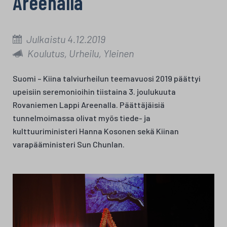
Areenalla
Julkaistu 4.12.2019
Koulutus, Urheilu, Yleinen
Suomi – Kiina talviurheilun teemavuosi 2019 päättyi
upeisiin seremonioihin tiistaina 3. joulukuuta
Rovaniemen Lappi Areenalla. Päättäjäisiä
tunnelmoimassa olivat myös tiede- ja
kulttuuriministeri Hanna Kosonen sekä Kiinan
varapääministeri Sun Chunlan.