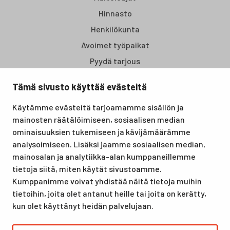
Hinnasto
Henkilökunta
Avoimet työpaikat
Pyydä tarjous
Tämä sivusto käyttää evästeitä
Santasport Lapin Urheiluopisto on Rovaniemellä sijaitseva
Käytämme evästeitä tarjoamamme sisällön ja
koulutus- ja vapaa-ajan keskus, joka tarjoaa puitteet niin
mainosten räätälöimiseen, sosiaalisen median
lomille, harrastuksille kuin kansainvälisen tason
ominaisuuksien tukemiseen ja kävijämäärämme
urheilutapahtumillekin. Santasport on myös virallinen
analysoimiseen. Lisäksi jaamme sosiaalisen median,
olympiavalmennuskeskus lumi- ja jääurheilulajeissa sekä
mainosalan ja analytiikka-alan kumppaneillemme
taitovalmennuksessa.
tietoja siitä, miten käytät sivustoamme.
Kumppanimme voivat yhdistää näitä tietoja muihin
tietoihin, joita olet antanut heille tai joita on kerätty,
kun olet käyttänyt heidän palvelujaan.