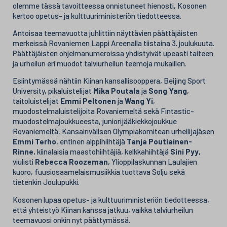
olemme tässä tavoitteessa onnistuneet hienosti, Kosonen
kertoo opetus- ja kulttuuriministeriön tiedotteessa.
Antoisaa teemavuotta juhlittiin näyttävien päättäjäisten
merkeissä Rovaniemen Lappi Areenalla tiistaina 3. joulukuuta.
Päättäjäisten ohjelmanumeroissa yhdistyivät upeasti taiteen
ja urheilun eri muodot talviurheilun teemoja mukaillen.
Esiintymässä nähtiin Kiinan kansallisooppera, Beijing Sport
University, pikaluistelijat
Mika Poutala
ja
Song Yang
,
taitoluistelijat
Emmi Peltonen
ja
Wang Yi
,
muodostelmaluistelijoita Rovaniemeltä sekä Fintastic-
muodostelmajoukkueesta, juniorijääkiekkojoukkue
Rovaniemeltä, Kansainvälisen Olympiakomitean urheilijajäsen
Emmi Terho
, entinen alppihiihtäjä
Tanja Poutiainen-
Rinne
, kiinalaisia maastohiihtäjiä, kelkkahiihtäjä
Sini Pyy
,
viulisti
Rebecca Roozeman
, Ylioppilaskunnan Laulajien
kuoro, fuusiosaamelaismusiikkia tuottava Solju sekä
tietenkin Joulupukki.
Kosonen lupaa opetus- ja kulttuuriministeriön tiedotteessa,
että yhteistyö Kiinan kanssa jatkuu, vaikka talviurheilun
teemavuosi onkin nyt päättymässä.