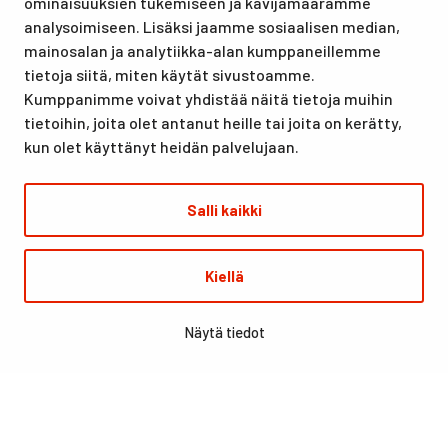
ominaisuuksien tukemiseen ja kävijämäärämme
urheilutapahtumillekin. Santasport on myös virallinen
analysoimiseen. Lisäksi jaamme sosiaalisen median,
olympiavalmennuskeskus lumi- ja jääurheilulajeissa sekä
mainosalan ja analytiikka-alan kumppaneillemme
taitovalmennuksessa.
tietoja siitä, miten käytät sivustoamme.
Kumppanimme voivat yhdistää näitä tietoja muihin
tietoihin, joita olet antanut heille tai joita on kerätty,
kun olet käyttänyt heidän palvelujaan.
Salli kaikki
© Santasport
Kiellä
Digi- ja mainostoimisto Höyry Rovaniemi ja Oulu
Näytä tiedot