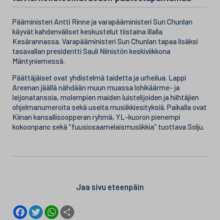
Pääministeri Antti Rinne ja varapääministeri Sun Chunlan
käyvät kahdenväliset keskustelut tiistaina illalla
Kesärannassa. Varapääministeri Sun Chunlan tapaa lisäksi
tasavallan presidentti Sauli Niinistön keskiviikkona
Mäntyniemessä.
Päättäjäiset ovat yhdistelmä taidetta ja urheilua. Lappi
Areenan jäällä nähdään muun muassa lohikäärme- ja
leijonatanssia, molempien maiden luistelijoiden ja hiihtäjien
ohjelmanumeroita sekä useita musiikkiesityksiä. Paikalla ovat
Kiinan kansallisoopperan ryhmä, YL-kuoron pienempi
kokoonpano sekä ”fuusiosaamelaismusiikkia” tuottava Solju.
Jaa sivu eteenpäin
F
T
W
S
a
w
h
h