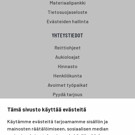
Materiaalipankki
Tietosuojaseloste
Evästeiden hallinta
YHTEYSTIEDOT
Reittiohjeet
Aukioloajat
Hinnasto
Henkilökunta
Avoimet työpaikat
Pyydä tarjous
Tämä sivusto käyttää evästeitä
Santasport Lapin Urheiluopisto on Rovaniemellä sijaitseva
Käytämme evästeitä tarjoamamme sisällön ja
koulutus- ja vapaa-ajan keskus, joka tarjoaa puitteet niin
mainosten räätälöimiseen, sosiaalisen median
lomille, harrastuksille kuin kansainvälisen tason