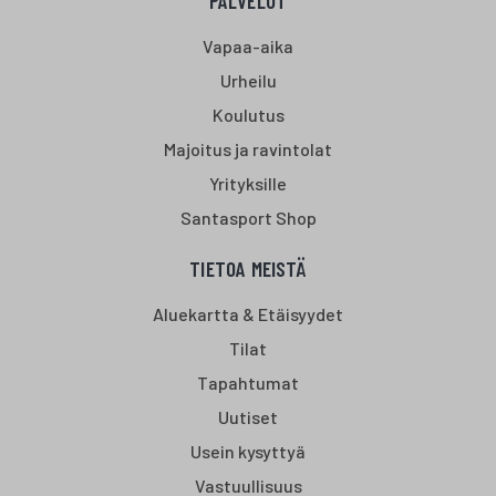
PALVELUT
Vapaa-aika
Urheilu
Koulutus
Majoitus ja ravintolat
Yrityksille
Santasport Shop
TIETOA MEISTÄ
Aluekartta & Etäisyydet
Tilat
Tapahtumat
Uutiset
Usein kysyttyä
Vastuullisuus