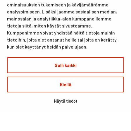
ominaisuuksien tukemiseen ja kävijämäärämme
urheilutapahtumillekin. Santasport on myös virallinen
analysoimiseen. Lisäksi jaamme sosiaalisen median,
olympiavalmennuskeskus lumi- ja jääurheilulajeissa sekä
mainosalan ja analytiikka-alan kumppaneillemme
taitovalmennuksessa.
tietoja siitä, miten käytät sivustoamme.
Kumppanimme voivat yhdistää näitä tietoja muihin
tietoihin, joita olet antanut heille tai joita on kerätty,
kun olet käyttänyt heidän palvelujaan.
Salli kaikki
© Santasport
Kiellä
Digi- ja mainostoimisto Höyry Rovaniemi ja Oulu
Näytä tiedot