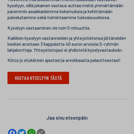
kyselyyn, sillä jokainen vastaus auttaa meitä ymmärtämään
paremmin asiakkaidemme kokemuksia ja kehittämään
palveluitamme sekä toimintaamme tulevaisuudessa.
Kyselyyn vastaaminen vie noin 5 minuuttia.
Kaikkien kyselyyn vastanneiden ja yhteystietonsa jättäneiden
kesken arvotaan 3 kappaletta 40 euron arvoisia S-ryhmän
lahjakortteja. Yhteystietojasi ei yhdistetä kyselyvastauksiin.
Kiitos jo etukäteen ajastasi ja arvokkaasta palautteestasi!
VASTAA KYSELYYN TÄSTÄ
Jaa sivu eteenpäin
F
T
W
S