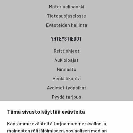
Materiaalipankki
Tietosuojaseloste
Evästeiden hallinta
YHTEYSTIEDOT
Reittiohjeet
Aukioloajat
Hinnasto
Henkilökunta
Avoimet työpaikat
Pyydä tarjous
Tämä sivusto käyttää evästeitä
Santasport Lapin Urheiluopisto on Rovaniemellä sijaitseva
Käytämme evästeitä tarjoamamme sisällön ja
koulutus- ja vapaa-ajan keskus, joka tarjoaa puitteet niin
mainosten räätälöimiseen, sosiaalisen median
lomille, harrastuksille kuin kansainvälisen tason