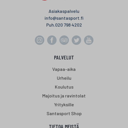
Asiakaspalvelu
info@santasport.fi
Puh.
020 798 4202
PALVELUT
Vapaa-aika
Urheilu
Koulutus
Majoitus ja ravintolat
Yrityksille
Santasport Shop
TIETOA MEISTÄ