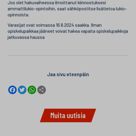
Jos olet hakuvaiheessa ilmoittanut kiinnostuksesi
ammattilukio-opintoihin, saat sähköpostitse lisätietoa lukio-
opinnoista.
Varasijat ovat voimassa 16.8.2024 saakka. Ilman
opiskelupaikkaa jääneet voivat hakea vapaita opiskelupaikkoja
jatkuvassa haussa
Jaa sivu eteenpäin
F
T
W
S
a
w
h
h
c
i
a
a
e
t
t
r
b
t
s
e
o
e
A
Muita uutisia
o
r
p
k
p