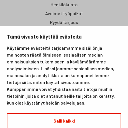
Henkilökunta
Avoimet työpaikat
Pyydä tarjous
Tämä sivusto käyttää evästeitä
Santasport Lapin Urheiluopisto on Rovaniemellä sijaitseva
Käytämme evästeitä tarjoamamme sisällön ja
koulutus- ja vapaa-ajan keskus, joka tarjoaa puitteet niin
mainosten räätälöimiseen, sosiaalisen median
lomille, harrastuksille kuin kansainvälisen tason
ominaisuuksien tukemiseen ja kävijämäärämme
urheilutapahtumillekin. Santasport on myös virallinen
analysoimiseen. Lisäksi jaamme sosiaalisen median,
olympiavalmennuskeskus lumi- ja jääurheilulajeissa sekä
mainosalan ja analytiikka-alan kumppaneillemme
taitovalmennuksessa.
tietoja siitä, miten käytät sivustoamme.
Kumppanimme voivat yhdistää näitä tietoja muihin
tietoihin, joita olet antanut heille tai joita on kerätty,
kun olet käyttänyt heidän palvelujaan.
Salli kaikki