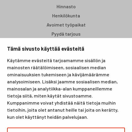
Hinnasto
Henkilökunta
Avoimet työpaikat
Pyydä tarjous
Tämä sivusto käyttää evästeitä
Santasport Lapin Urheiluopisto on Rovaniemellä sijaitseva
Käytämme evästeitä tarjoamamme sisällön ja
koulutus- ja vapaa-ajan keskus, joka tarjoaa puitteet niin
mainosten räätälöimiseen, sosiaalisen median
lomille, harrastuksille kuin kansainvälisen tason
ominaisuuksien tukemiseen ja kävijämäärämme
urheilutapahtumillekin. Santasport on myös virallinen
analysoimiseen. Lisäksi jaamme sosiaalisen median,
olympiavalmennuskeskus lumi- ja jääurheilulajeissa sekä
mainosalan ja analytiikka-alan kumppaneillemme
taitovalmennuksessa.
tietoja siitä, miten käytät sivustoamme.
Kumppanimme voivat yhdistää näitä tietoja muihin
tietoihin, joita olet antanut heille tai joita on kerätty,
kun olet käyttänyt heidän palvelujaan.