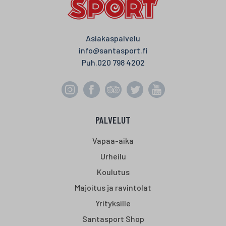
Asiakaspalvelu
info@santasport.fi
Puh.
020 798 4202
PALVELUT
Vapaa-aika
Urheilu
Koulutus
Majoitus ja ravintolat
Yrityksille
Santasport Shop