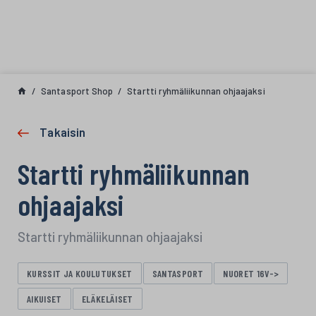
Siirry sisältöön
Santasport Shop
Startti ryhmäliikunnan ohjaajaksi
Takaisin
Startti ryhmäliikunnan
ohjaajaksi
Startti ryhmäliikunnan ohjaajaksi
KURSSIT JA KOULUTUKSET
SANTASPORT
NUORET 16V->
AIKUISET
ELÄKELÄISET