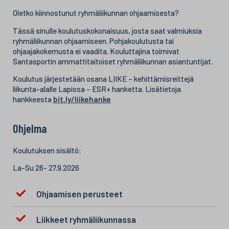
Oletko kiinnostunut ryhmäliikunnan ohjaamisesta?
Tässä sinulle koulutuskokonaisuus, josta saat valmiuksia
ryhmäliikunnan ohjaamiseen. Pohjakoulutusta tai
ohjaajakokemusta ei vaadita. Kouluttajina toimivat
Santasportin ammattitaitoiset ryhmäliikunnan asiantuntijat.
Koulutus järjestetään osana LIIKE – kehittämisreittejä
liikunta-alalle Lapissa – ESR+ hanketta. Lisätietoja
hankkeesta
bit.ly/liikehanke
Ohjelma
Koulutuksen sisältö:
La-Su 26- 27.9.2026
Ohjaamisen perusteet
Liikkeet ryhmäliikunnassa