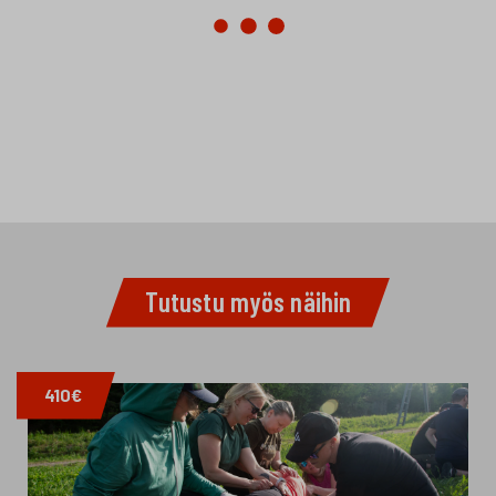
Tutustu myös näihin
410€