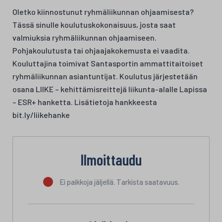
Oletko kiinnostunut ryhmäliikunnan ohjaamisesta?
Tässä sinulle koulutuskokonaisuus, josta saat
valmiuksia ryhmäliikunnan ohjaamiseen.
Pohjakoulutusta tai ohjaajakokemusta ei vaadita.
Kouluttajina toimivat Santasportin ammattitaitoiset
ryhmäliikunnan asiantuntijat. Koulutus järjestetään
osana LIIKE – kehittämisreittejä liikunta-alalle Lapissa
– ESR+ hanketta. Lisätietoja hankkeesta
bit.ly/liikehanke
Ilmoittaudu
Ei paikkoja jäljellä. Tarkista saatavuus.